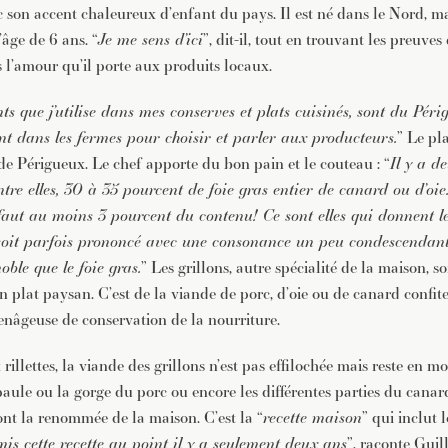
 son accent chaleureux d’enfant du pays. Il est né dans le Nord, ma
âge de 6 ans. “
Je me sens d’ici
”, dit-il, tout en trouvant les preuves 
l’amour qu’il porte aux produits locaux.
ts que j’utilise dans mes conserves et plats cuisinés, sont du Périg
t dans les fermes pour choisir et parler aux producteurs.
” Le pl
de Périgueux. Le chef apporte du bon pain et le couteau : “
Il y a d
ntre elles, 30 à 35 pourcent de foie gras entier de canard ou d’oie.
en faut au moins 3 pourcent du contenu! Ce sont elles qui donnen
 soit parfois prononcé avec une consonance un peu condescendante
oble que le foie gras.
” Les grillons, autre spécialité de la maison, s
plat paysan. C’est de la viande de porc, d’oie ou de canard confite
nâgeuse de conservation de la nourriture.
illettes, la viande des grillons n’est pas effilochée mais reste en m
paule ou la gorge du porc ou encore les différentes parties du canard
font la renommée de la maison. C’est la “
recette maison
” qui inclut l
is cette recette au point il y a seulement deux ans
”, raconte Gui