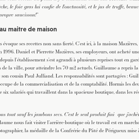
èche, le foie gras lui confie de l’onctuosité, et le jus de truffe, bea
 propre saucisson!
”
 au maitre de maison
évoque ses recettes non sans fierté. C’est ici, à la maison Mazières
 1996. Daniel et Pierrette Mazières, ses employeurs, ont acheté une
depuis l’établissement s’est agrandi à plusieurs reprises tout en g
 de la ville, pour atteindre les 70 m2 actuels. Guillaume a repris l
 son cousin Paul Julliand. Les responsabilités sont partagées : Guil
occupe de la commercialisation et de la comptabilité. Hormis les deu
 six salariés qui travaillent dans la spacieuse boutique, dans les ré
ns tout sauf les jambons secs. C’est le seul produit fini que j’achèt
laume nous fait visiter l’arrière-boutique où le travail est en marche.
otographier, la médaille de la Confrérie du Pâté de Périgueux mise 