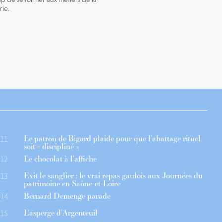
rie.
Le patron de Bigard plaide pour que l’abattage rituel
11
soit « discipliné »
Le chocolat à l’affiche
12
Exit le sanglier : le vrai repas gaulois aux Journées du
13
patrimoine en Saône-et-Loire
Bernard Demenge parade
14
L’asperge d’Argenteuil
15