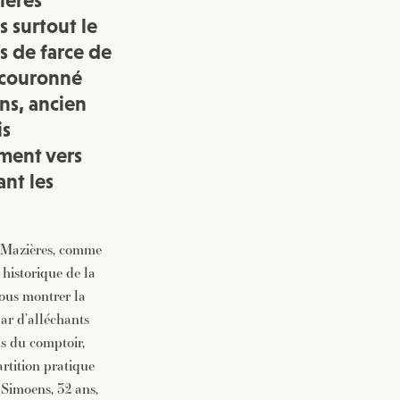
ières
s surtout le
vec une
s de farce de
t couronné
ns, ancien
is
ement vers
ant les
n Mazières, comme
 historique de la
 vous montrer la
par d’alléchants
us du comptoir,
artition pratique
 Simoens, 32 ans,