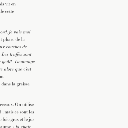
is vit en
de cette
ord, je vais moi-
at phare de la
eux couches de
 Les truffes sont
t le goût! Dommage
 alors que c’est
ont
 dans la graisse,
orceaux. On utilise
 , mais ce sont les
e foie gras et le jus
llaume, «
la chair