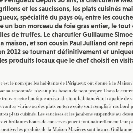
de Périgueux depuis 50 ans, la charcuterie Méz
JE M'INSCRIS À LA NEWSLETTER
rillons et les saucissons, les plats cuisinés mai
Pour recevoir toutes les deux semaines notre lettre d’info a
gueux, spécialité du pays où, entre les couche
sélection d’articles …
he un bon morceau de foie gras entier, le tou
lles de truffes. Le charcutier Guillaume Simoe
a maison, et son cousin Paul Julliand ont repr
 en 2012 se tournant définitivement et uniqu
 des produits locaux que le chef choisit en visit
, c’est le nom que les habitants de Périgueux ont donné à la Maiso
 par sa renommée, n’avait plus besoin de nom propre. Dans le centre
e de trouver cette boutique artisanale, tout habitant étant capable de
evant sa vitrine où des plats en terre cuite sont remplis à ras bord 
autres plats cuisinés. Les saucisses et les jambons suspendus au-dess
x et brillantes boites de conserves jouent tout naturellement leur p
orative: les produits de la Maison Mazières sont beaux. Guillaume