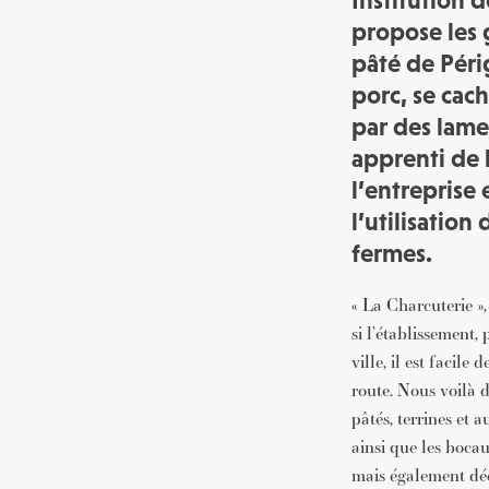
Institution 
propose les g
pâté de Péri
porc, se cac
par des lame
apprenti de l
l’entreprise
l’utilisation
fermes.
« La Charcuterie »
si l’établissement,
ville, il est facil
route. Nous voilà d
pâtés, terrines et 
ainsi que les bocau
mais également déc