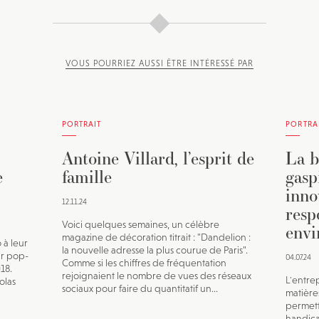
VOUS POURRIEZ AUSSI ÊTRE INTÉRESSÉ PAR
PORTRAIT
PORTRA
Antoine Villard, l’esprit de
La b
e
famille
gasp
inno
12.11.24
resp
Voici quelques semaines, un célèbre
envi
magazine de décoration titrait : "Dandelion :
 à leur
la nouvelle adresse la plus courue de Paris".
ur pop-
04.07.24
Comme si les chiffres de fréquentation
18.
rejoignaient le nombre de vues des réseaux
L'entre
olas
sociaux pour faire du quantitatif un...
matières
permett
handica