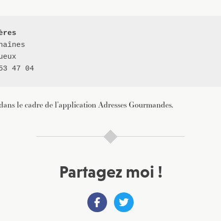
ères
aînes

eux

53 47 04
 dans le cadre de l’application Adresses Gourmandes.
Partagez moi !