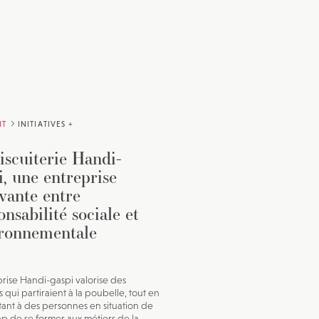
IT
INITIATIVES +
iscuiterie Handi-
i, une entreprise
vante entre
onsabilité sociale et
ronnementale
prise Handi-gaspi valorise des
 qui partiraient à la poubelle, tout en
ant à des personnes en situation de
p de se former aux métiers de la