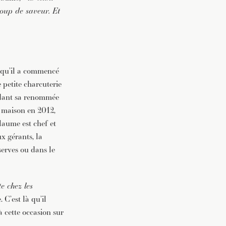
ucoup de saveur. Et
, qu’il a commencé
 petite charcuterie
ardant sa renommée
a maison en 2012,
laume est chef et
x gérants, la
serves ou dans le
e chez les
 C’est là qu’il
à cette occasion sur