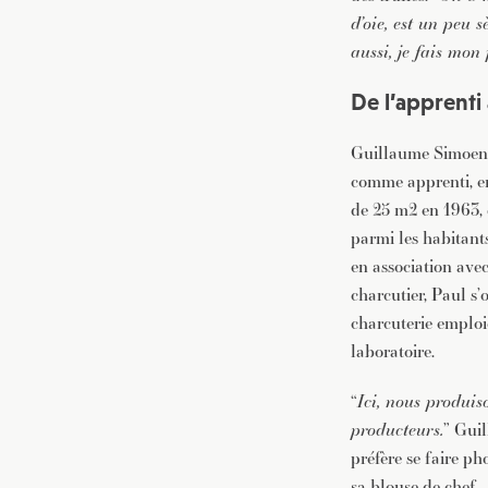
d’oie, est un peu s
aussi, je fais mon
De l’apprenti
Guillaume Simoens 
comme apprenti, en
de 25 m2 en 1963, 
parmi les habitants
en association avec
charcutier, Paul s’
charcuterie emploie
laboratoire.
“
Ici, nous produiso
producteurs.
” Guil
préfère se faire ph
sa blouse de chef.