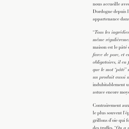
nous accueille avec
Dordogne depuis l’
appartenance dans 
“
Tous les ingrédien
même régulièremen
maison est le pâté 
farce de porc, et e
obligatoires, il 
que le mot “pâté”
un produit aussi n
indubitablement un 
astuce encore moye
Contrairement aux r
le plus souvent l’é
grillons d’oie qui 
des truffes. “
On a m