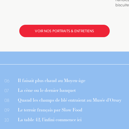
biscuite
VOIR NOS PORTRAITS & ENTRETIENS
Il faisait plus chaud au Moyen-âge
06
La cène ou le dernier banquet
07
Quand les champs de blé entraient au Musée d’Orsay
08
Le terroir français par Slow Food
09
La table 42, l’infini commence ici
10