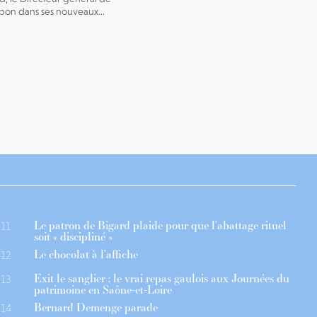
on dans ses nouveaux...
Le patron de Bigard plaide pour que l’abattage rituel
11
soit « discipliné »
Le chocolat à l’affiche
12
Exit le sanglier : le vrai repas gaulois aux Journées du
13
patrimoine en Saône-et-Loire
Bernard Demenge parade
14