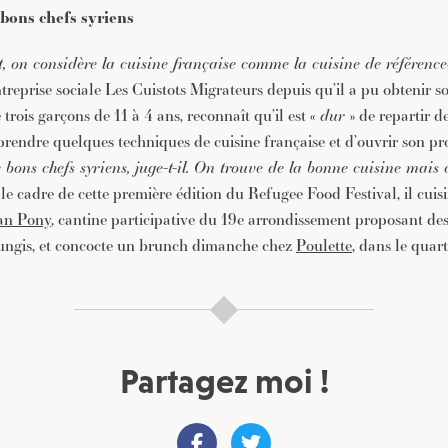
bons chefs syriens
 on considère la cuisine française comme la cuisine de référence
reprise sociale Les Cuistots Migrateurs depuis qu’il a pu obtenir so
 trois garçons de 11 à 4 ans, reconnaît qu’il est «
dur
» de repartir d
prendre quelques techniques de cuisine française et d’ouvrir son pr
ons chefs syriens, juge-t-il. On trouve de la bonne cuisine mais c
le cadre de cette première édition du Refugee Food Festival, il cui
an Pony
, cantine participative du 19e arrondissement proposant de
ungis, et concocte un brunch dimanche chez
Poulette
, dans le quart
Partagez moi !