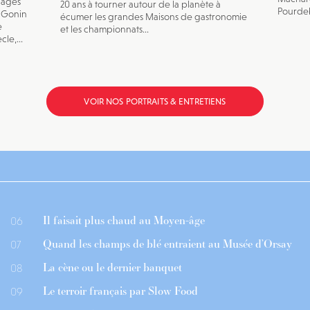
pages
20 ans à tourner autour de la planète à
Pourdeb
s Gonin
écumer les grandes Maisons de gastronomie
e
et les championnats...
le,...
VOIR NOS PORTRAITS & ENTRETIENS
Il faisait plus chaud au Moyen-âge
06
Quand les champs de blé entraient au Musée d’Orsay
07
La cène ou le dernier banquet
08
Le terroir français par Slow Food
09