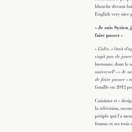
blanche devant lui.
English very nice g
« Je suis Syrien, 
faire passer »
«
L’idée, c’était 
s’agit pas de jouer
bretonne, dont le 
universel!
» «
Je su
de faire passer
» r
famille en 2012 po
Cuisinier et « desi
la télévision, rac
périple qui l’a me
femme et ses trois 