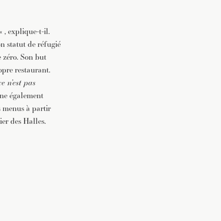
« , explique-t-il.
n statut de réfugié
e zéro. Son but
opre restaurant.
e n’est pas
sine également
s menus à partir
ier des Halles.