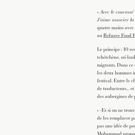
«
Avec le concassé
J’aime associer la
quatre mains avec 
au
Refugee Food F
Le principe : 10 re
tchétchène, sri-lan
migrants. Dans ce 
les deux hommes im
festival. Entre le c
de traducteurs… et
des aubergines de pe
« -Et si on ne trou
de les remplacer pa
pas une idée de p
Mohammad propose u