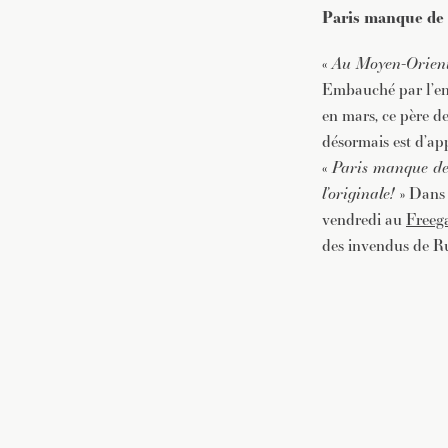
Paris manque de 
«
Au Moyen-Orient,
Embauché par l’ent
en mars, ce père de
désormais est d’ap
«
Paris manque de b
l’originale!
» Dans 
vendredi au
Freeg
des invendus de R