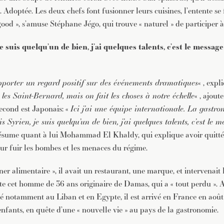
 Adoptée. Les deux chefs font fusionner leurs cuisines, l’entente se f
ood », s’amuse Stéphane Jégo, qui trouve « naturel » de participer à 
je suis quelqu’un de bien, j’ai quelques talents, c’est le message
d’apporter un regard positif sur des événements dramatiques
« , expl
 les Saint-Bernard, mais on fait les choses à notre échelle
« , ajout
second est Japonais: «
Ici j’ai une équipe internationale. La gastron
is Syrien, je suis quelqu’un de bien, j’ai quelques talents, c’est le m
ésume quant à lui Mohammad El Khaldy, qui explique avoir quitté
ur fuir les bombes et les menaces du régime.
gner alimentaire », il avait un restaurant, une marque, et intervenait 
onte cet homme de 36 ans originaire de Damas, qui a « tout perdu ».
né notamment au Liban et en Egypte, il est arrivé en France en aoû
enfants, en quête d’une « nouvelle vie » au pays de la gastronomie.