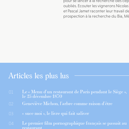
pour se lancer à la recherche des cé
oubliés. Ecouter les vignerons Nicola
et Pascal Jamet raconter leur travail d
prospection à la recherche du Bia, Mèc
Articles les plus lus
Le « Menu d’un restaurant de Paris pendant le Siège »,
01
le 25 décembre 1870
Geneviève Michon, l’arbre comme raison d’être
02
« suce moi », le livre qui fait saliver
03
Le premier film pornographique français se passait au
04
restaurant