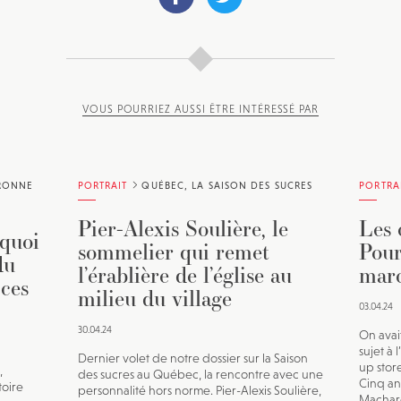
VOUS POURRIEZ AUSSI ÊTRE INTÉRESSÉ PAR
ERONNE
PORTRAIT
QUÉBEC, LA SAISON DES SUCRES
PORTRA
Pier-Alexis Soulière, le
Les 
rquoi
sommelier qui remet
Pour
du
l’érablière de l’église au
marc
 ces
milieu du village
03.04.24
30.04.24
On avai
sujet à
Dernier volet de notre dossier sur la Saison
up sto
,
des sucres au Québec, la rencontre avec une
Cinq an
toire
personnalité hors norme. Pier-Alexis Soulière,
Machard