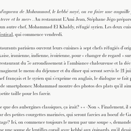
 d’agneau de Mohammad, le kebbé nayé, on va faire une anguille f
 terre et la mer
« . Au restaurant L’Ami Jean, Stéphane Jégo prépa
un autre chef, Mohammad El Khaldy, réfugié syrien. Les deux cuisi
estival
, qui commence vendredi.
staurants parisiens ouvrent leurs cuisines à sept chefs réfugiés d’ori
kaise, iranienne, indienne, ivoirienne, pour « changer de regard » sur
restaurant du 7e arrondissement à l’ambiance chaleureuse et la déc
aginent le menu du déjeuner et du dîner qui seront servis le 21 jui
hef français et le syrien qui s’exprime en anglais, le dialogue se fait
 de smartphones: Mohammad montre des photos des plats qu’il aimer
tite taille pour les farcir.
ve que des aubergines classiques, ça irait? » « -Non ». Finalement, il 
r des petites courgettes marinées, qui seront farcies au boeuf de Gal
otage? Ici, on commence toujours le menu par une soupe », demand
ne soupe de lentilles corail avec kebbé aux épinards, qu’il dessin