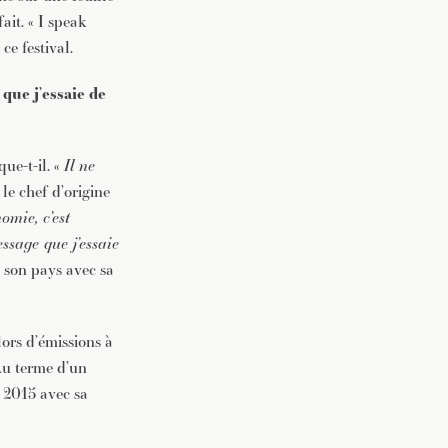
ait. « I speak
ce festival.
 que j’essaie de
ique-t-il. «
Il ne
e le chef d’origine
omie, c’est
essage que j’essaie
 son pays avec sa
lors d’émissions à
 Au terme d’un
t 2015 avec sa