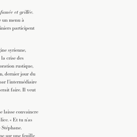
umée et grillée.
re un menu à
niers participent
gine syrienne,
 la crise des
oration rustique,
n, dernier jour du
 par l’intermédiaire
ait faire. Il veut
se laisse convaincre
ice. « Et tu n’as
e Stéphane.
e sur une feuille