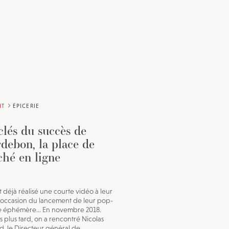
IT
ÉPICERIE
clés du succès de
debon, la place de
hé en ligne
t déjà réalisé une courte vidéo à leur
 l’occasion du lancement de leur pop-
re éphémère… En novembre 2018.
s plus tard, on a rencontré Nicolas
, le Directeur général de