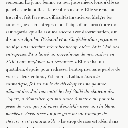
contenus. La jeune femme va tout juste mieux lorsqu’elle se
penche sur la taille et la récolte suivante. Elle se remet au
travail et fait face aux difficultés financières. Malgré les
aides reçues, son entreprise fait l’objet d’une procédure de
sauvegarde, qu’elle assume encore avec détermination, sur
dix ans. «
Agrobio Périgord et la Confédération paysanne,
dont je suis membre, m’ont beaucoup aidée. Et le Club des
entreprises 24 a lancé un parrainage de mes rosiers en
2013 pour renflouer ma trésorerie.
» Elle se bat au
quotidien, depuis, pour redresser l’entreprise, sans perdre de
vue ses deux enfants, Valentin et Lolla. «
Après la
cosmétique, j’ai eu envie de développer une gamme
alimentaire. J’ai rencontré le chef étoilé du château des
Vigiers, à Monestier, qui m’a aidée à mettre au point la
gelée de rose, que j’ai envie d’enrichir avec un vin blanc
moelleux. Servi avec un foie gras ou un fromage de
chèvres, c’est remarquable.
» Le sirop de rose est idéal dans