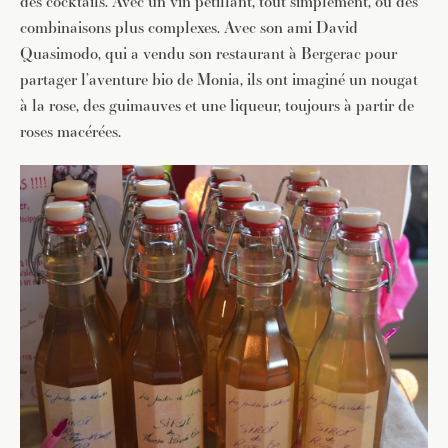
des cocktails. Avec un vin pétillant, tout simplement, ou des
combinaisons plus complexes. Avec son ami David
Quasimodo, qui a vendu son restaurant à Bergerac pour
partager l’aventure bio de Monia, ils ont imaginé un nougat
à la rose, des guimauves et une liqueur, toujours à partir de
roses macérées.
JE M'INSCRIS À LA NEWSLETTER
Pour recevoir toutes les deux semaines notre lettre
d’info avec une sélection d’articles …