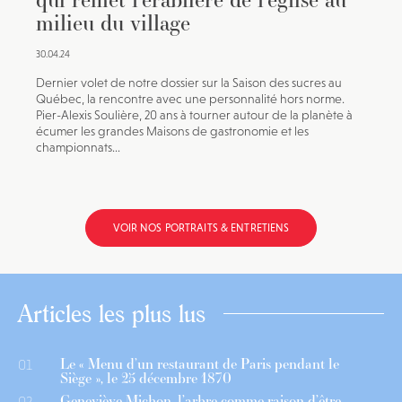
milieu du village
30.04.24
Dernier volet de notre dossier sur la Saison des sucres au
Québec, la rencontre avec une personnalité hors norme.
Pier-Alexis Soulière, 20 ans à tourner autour de la planète à
écumer les grandes Maisons de gastronomie et les
championnats...
VOIR NOS PORTRAITS & ENTRETIENS
Articles les plus lus
Le « Menu d’un restaurant de Paris pendant le
01
Siège », le 25 décembre 1870
Geneviève Michon, l’arbre comme raison d’être
02