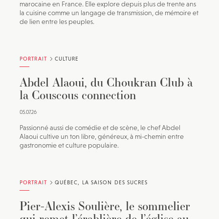
marocaine en France. Elle explore depuis plus de trente ans
la cuisine comme un langage de transmission, de mémoire et
de lien entre les peuples.
PORTRAIT
CULTURE
Abdel Alaoui, du Choukran Club à
la Couscous connection
05.07.26
Passionné aussi de comédie et de scène, le chef Abdel
Alaoui cultive un ton libre, généreux, à mi-chemin entre
gastronomie et culture populaire.
PORTRAIT
QUÉBEC, LA SAISON DES SUCRES
Pier-Alexis Soulière, le sommelier
qui remet l’érablière de l’église au