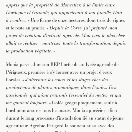
appris que la propriété de Monestier, à la limite entre
Dordogne et Gironde, qui appartenait à ma famille, était
à vendre…
» Une ferme de onze hectares, dont trois de vignes
et le reste en prairie. «
Depuis la Corse, j’ai préparé mon
projet de création d’activité agricole. Mon vœu le plus cher
allait se réaliser : maîtriser toute la transformation, depuis
la production végétale.
»
Monia passe alors son BEP horticole au lycée agricole de
Périgueux, première à s’y lancer avec un projet d’eaux
florales. «
J’alternais les cours et les stages chez des
producteurs de plantes aromatiques, dans l’Aude… Des
passionnés, qui m’ont transmis l’essentiel du métier et qui
me guident toujours.
» Isolée géographiquement, seule à
bord pour assurer tous les postes, Monia apprécie ce lien
durant le long processus d’installation lié au statut de jeune
agriculteur. Agrobio Périgord la soutient aussi avec des