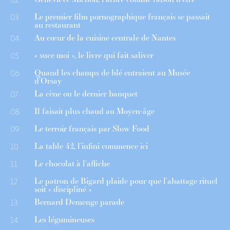
Le premier film pornographique français se passait
03
au restaurant
Au cœur de la cuisine centrale de Nantes
04
« suce moi », le livre qui fait saliver
05
Quand les champs de blé entraient au Musée
06
d’Orsay
La cène ou le dernier banquet
07
Il faisait plus chaud au Moyen-âge
08
Le terroir français par Slow Food
09
La table 42, l’infini commence ici
10
Le chocolat à l’affiche
11
Le patron de Bigard plaide pour que l’abattage rituel
12
soit « discipliné »
Bernard Demenge parade
13
Les légumineuses
14