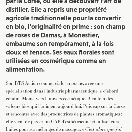
par la Corse, où elle a découvert l’art de
distiller. Elle a repris une propriété
agricole traditionnelle pour la convertir
en bio, l’originalité en prime : son champ
de roses de Damas, à Monestier,
embaume son tempérament, à la fois
doux et tenace. Ses eaux florales sont
utilisées en cosmétique comme en
alimentation.
Son BTS Action commerciale en poche, avec une
spécialisation dans l’industrie pharmaceutique, a d’abord
conduit Monia vers l’univers cosmétique. Bien loin des
valeurs bios qui l’animent aujourd’hui. Puis cap sur la Corse
et rencontre avec des productrices de plantes aromatiques :
elle vient de passer un CAP d’esthéticienne et utilise leurs
huiles pour ses mélanges de massages. «
C’est alors que j’ai