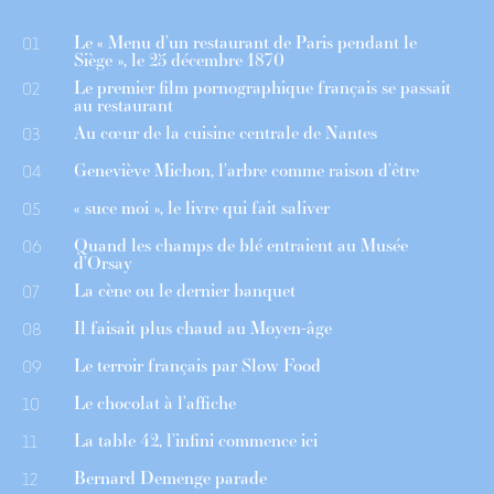
Le « Menu d’un restaurant de Paris pendant le
01
Siège », le 25 décembre 1870
Le premier film pornographique français se passait
02
au restaurant
Au cœur de la cuisine centrale de Nantes
03
Geneviève Michon, l’arbre comme raison d’être
04
« suce moi », le livre qui fait saliver
05
Quand les champs de blé entraient au Musée
06
d’Orsay
La cène ou le dernier banquet
07
Il faisait plus chaud au Moyen-âge
08
Le terroir français par Slow Food
09
Le chocolat à l’affiche
10
La table 42, l’infini commence ici
11
Bernard Demenge parade
12