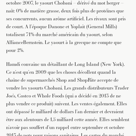
octobre 2007, le yaourt Chobani – dérivé du mot berger –
naît: 0% de matière grasse, deux fois plus de protéines que
ses concurrents, aucun arôme artificiel. Les rivaux sont pris
de court. A l’époque Danone et Yoplait (General Mills)
totalisent 71% du marché américain du yaourt, selon
AllianceBernstein. Le yaourt à la grecque ne compte que
pour 2%.
Hamdi convainc un détaillant de Long Island (New York).
Ce n’est qu’en 2009 que les choses décollent quand la
chaîne de supermarchés Shop and ShopRite accepte de
vendre les yaourts Chobani. Les grands distributeurs Trader
Joe’s, Costco et Whole Foods (qui a décidé en 2013 de ne
plus vendre ce produit) suivent. Les ventes également. Elles
ont dépassé le milliard de dollars l’an dernier et devraient
être aux alentours de 1,5 milliard cette année. Elles semblent
n’avoir pas souffert d’un rappel entre septembre et octobre
2013 de pots pour raisons sanitaires. Les cartes du marché