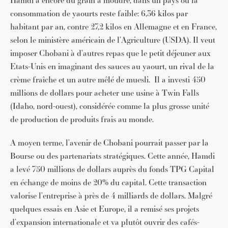
Hamdi a encore du grain à moudre, dans un pays où la
consommation de yaourts reste faible: 6,36 kilos par
habitant par an, contre 27,2 kilos en Allemagne et en France,
selon le ministère américain de l’Agriculture (USDA). Il veut
imposer Chobani à d’autres repas que le petit déjeuner aux
Etats-Unis en imaginant des sauces au yaourt, un rival de la
crème fraîche et un autre mêlé de muesli. Il a investi 450
millions de dollars pour acheter une usine à Twin Falls
JE M'INSCRIS À LA NEWSLETTER
(Idaho, nord-ouest), considérée comme la plus grosse unité
de production de produits frais au monde.
Pour recevoir toutes les deux semaines notre lettre
d’info avec une sélection d’articles …
A moyen terme, l’avenir de Chobani pourrait passer par la
Bourse ou des partenariats stratégiques. Cette année, Hamdi
a levé 750 millions de dollars auprès du fonds TPG Capital
en échange de moins de 20% du capital. Cette transaction
valorise l’entreprise à près de 4 milliards de dollars. Malgré
quelques essais en Asie et Europe, il a remisé ses projets
d’expansion internationale et va plutôt ouvrir des cafés-