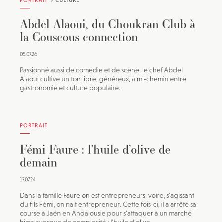
PORTRAIT
CULTURE
Abdel Alaoui, du Choukran Club à
la Couscous connection
05.07.26
Passionné aussi de comédie et de scène, le chef Abdel
Alaoui cultive un ton libre, généreux, à mi-chemin entre
gastronomie et culture populaire.
PORTRAIT
Fémi Faure : l’huile d’olive de
demain
17.07.24
Dans la famille Faure on est entrepreneurs, voire, s’agissant
du fils Fémi, on nait entrepreneur. Cette fois-ci, il a arrêté sa
course à Jaén en Andalousie pour s’attaquer à un marché