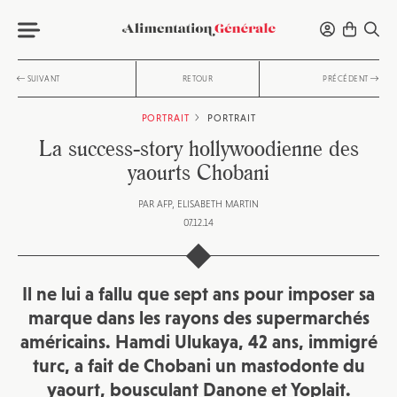
SUIVANT
RETOUR
PRÉCÉDENT
PORTRAIT
PORTRAIT
La success-story hollywoodienne des
yaourts Chobani
PAR
AFP
ELISABETH MARTIN
07.12.14
Il ne lui a fallu que sept ans pour imposer sa
marque dans les rayons des supermarchés
américains. Hamdi Ulukaya, 42 ans, immigré
turc, a fait de Chobani un mastodonte du
yaourt, bousculant Danone et Yoplait.