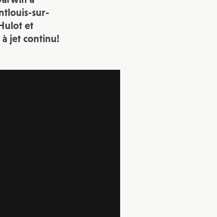
tlouis-sur-
 Hulot et
à jet continu!