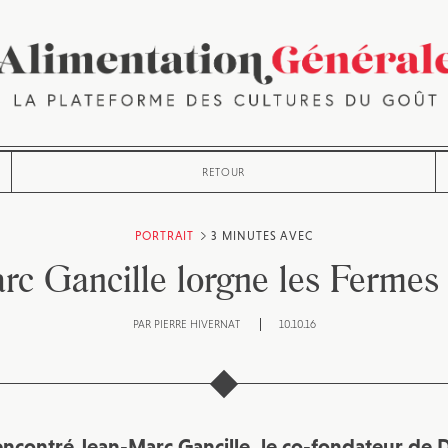
RETOUR
PORTRAIT
3 MINUTES AVEC
rc Gancille lorgne les Fermes 
PAR
PIERRE HIVERNAT
10.10.16
ncontré Jean-Marc Gancille, le co-fondateur de