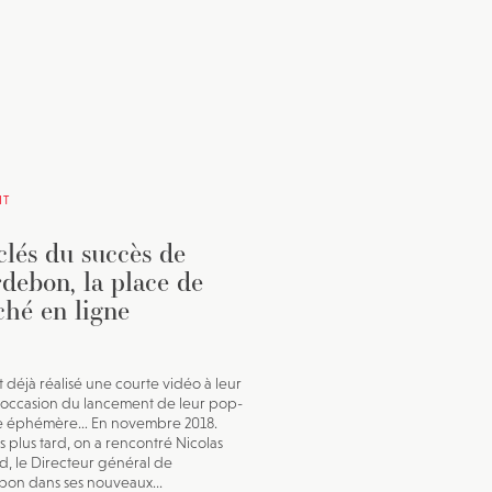
IT
clés du succès de
debon, la place de
hé en ligne
t déjà réalisé une courte vidéo à leur
 l’occasion du lancement de leur pop-
re éphémère… En novembre 2018.
s plus tard, on a rencontré Nicolas
, le Directeur général de
on dans ses nouveaux...