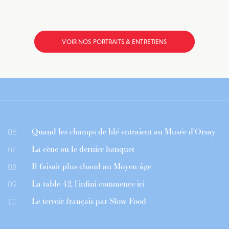
VOIR NOS PORTRAITS & ENTRETIENS
Quand les champs de blé entraient au Musée d’Orsay
06
La cène ou le dernier banquet
07
Il faisait plus chaud au Moyen-âge
08
La table 42, l’infini commence ici
09
Le terroir français par Slow Food
10