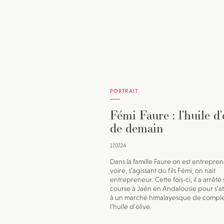
PORTRAIT
Fémi Faure : l’huile d’
de demain
17.07.24
Dans la famille Faure on est entrepren
voire, s’agissant du fils Fémi, on nait
entrepreneur. Cette fois-ci, il a arrêté 
course à Jaén en Andalousie pour s’a
à un marché himalayesque de complex
l’huile d’olive.