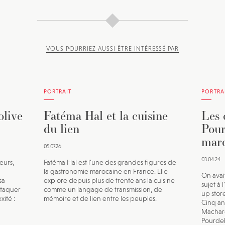
VOUS POURRIEZ AUSSI ÊTRE INTÉRESSÉ PAR
PORTRAIT
PORTRA
olive
Fatéma Hal et la cuisine
Les 
du lien
Pour
marc
05.07.26
03.04.24
eurs,
Fatéma Hal est l’une des grandes figures de
la gastronomie marocaine en France. Elle
On avai
sa
explore depuis plus de trente ans la cuisine
sujet à
ttaquer
comme un langage de transmission, de
up sto
ité :
mémoire et de lien entre les peuples.
Cinq an
Machard
Pourdeb