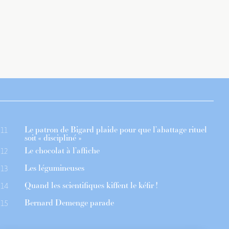
Le patron de Bigard plaide pour que l’abattage rituel
11
soit « discipliné »
Le chocolat à l’affiche
12
Les légumineuses
13
Quand les scientifiques kiffent le kéfir !
14
Bernard Demenge parade
15