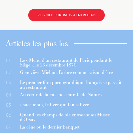
VOIR NOS PORTRAITS & ENTRETIENS
Articles les plus lus
Le « Menu d’un restaurant de Paris pendant le
01
Siège », le 25 décembre 1870
Geneviève Michon, l’arbre comme raison d’être
02
Le premier film pornographique français se passait
03
au restaurant
Au cœur de la cuisine centrale de Nantes
04
« suce moi », le livre qui fait saliver
05
Quand les champs de blé entraient au Musée
06
d’Orsay
La cène ou le dernier banquet
07