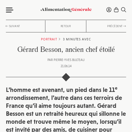
SUIVANT
RETOUR
PRÉCÉDENT
PORTRAIT
3 MINUTES AVEC
Gérard Besson, ancien chef étoilé
PAR
PIERRE-YVES BULTEAU
21.06.14
e
L’homme est avenant, un pied dans le 11
arrondissement, l’autre dans ces terroirs de
France qu’il aime toujours autant. Gérard
Besson est un retraité heureux qui sillonne le
monde et trouve même le moyen, lorsqu’il
est invité par des amis, de cuisiner pour