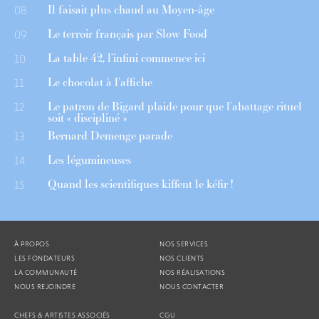
Il faisait plus chaud au Moyen-âge
08
Le terroir français par Slow Food
09
La table 42, l’infini commence ici
10
Le chocolat à l’affiche
11
Le patron de Bigard plaide pour que l’abattage rituel
12
soit « discipliné »
Bernard Demenge parade
13
Les légumineuses
14
Quand les scientifiques kiffent le kéfir !
15
À PROPOS
NOS SERVICES
LES FONDATEURS
NOS CLIENTS
LA COMMUNAUTÉ
NOS RÉALISATIONS
NOUS REJOINDRE
NOUS CONTACTER
CHEFS & ARTISTES ASSOCIÉS
CGU