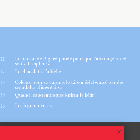
Le patron de Bigard plaide pour que l’abattage rituel
11
soit « discipliné »
Le chocolat à l’affiche
12
Célèbre pour sa cuisine, le Liban éclaboussé par des
13
scandales alimentaires
Quand les scientifiques kiffent le kéfir !
14
Les légumineuses
15
 ASSOCIÉS
CGU