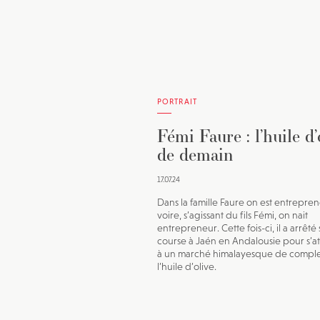
PORTRAIT
Fémi Faure : l’huile d’
de demain
17.07.24
Dans la famille Faure on est entrepren
voire, s’agissant du fils Fémi, on nait
entrepreneur. Cette fois-ci, il a arrêté 
course à Jaén en Andalousie pour s’a
à un marché himalayesque de complex
l’huile d’olive.