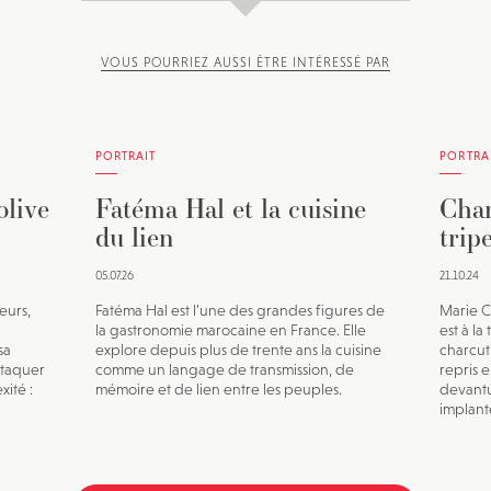
VOUS POURRIEZ AUSSI ÊTRE INTÉRESSÉ PAR
PORTRAIT
PORTRA
olive
Fatéma Hal et la cuisine
Char
du lien
trip
05.07.26
21.10.24
eurs,
Fatéma Hal est l’une des grandes figures de
Marie C
la gastronomie marocaine en France. Elle
est à la
sa
explore depuis plus de trente ans la cuisine
charcut
ttaquer
comme un langage de transmission, de
repris e
ité :
mémoire et de lien entre les peuples.
devantu
implanté