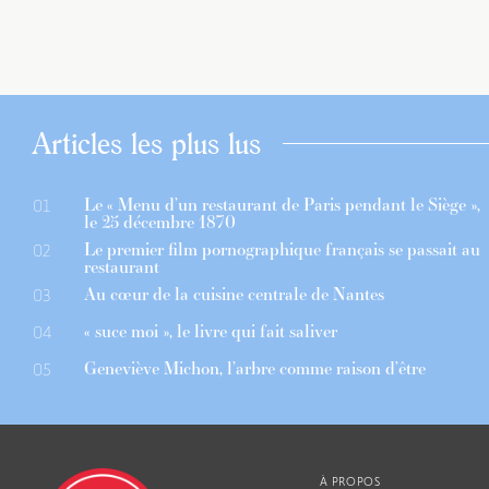
Articles les plus lus
Le « Menu d’un restaurant de Paris pendant le Siège »,
01
le 25 décembre 1870
Le premier film pornographique français se passait au
02
restaurant
Au cœur de la cuisine centrale de Nantes
03
« suce moi », le livre qui fait saliver
04
Geneviève Michon, l’arbre comme raison d’être
05
À PROPOS