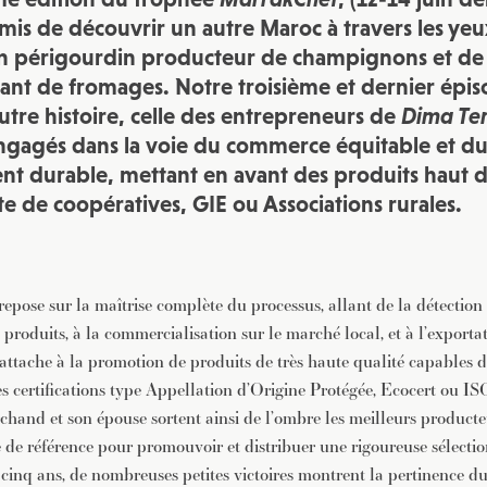
rmis de découvrir un autre Maroc à travers les ye
un
périgourdin
producteur de champignons et de t
ant de fromages. Notre troisième et dernier épi
utre histoire, celle des entrepreneurs de
Dima Te
ngagés dans la voie du commerce équitable et d
t durable, mettant en avant des produits haut
e de coopératives, GIE ou Associations rurales.
repose sur la maîtrise complète du processus, allant de la détection 
produits, à la commercialisation sur le marché local, et à l’exporta
’attache à la promotion de produits de très haute qualité capables d
des certifications type Appellation d’Origine Protégée, Ecocert ou IS
hand et son épouse sortent ainsi de l’ombre les meilleurs product
de référence pour promouvoir et distribuer une rigoureuse sélectio
 cinq ans, de nombreuses petites victoires montrent la pertinence du p