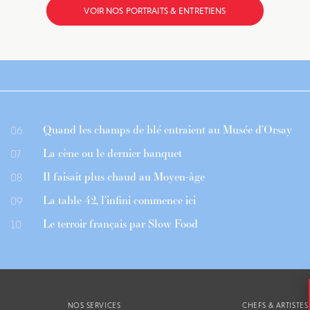
VOIR NOS PORTRAITS & ENTRETIENS
Quand les champs de blé entraient au Musée d’Orsay
06
La cène ou le dernier banquet
07
Il faisait plus chaud au Moyen-âge
08
La table 42, l’infini commence ici
09
Le terroir français par Slow Food
10
NOS SERVICES
CHEFS & ARTISTES