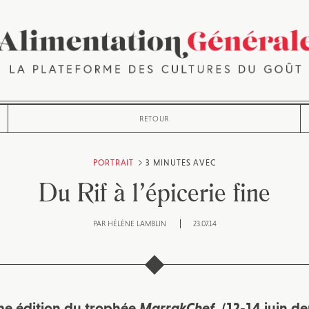
RETOUR
PORTRAIT
3 MINUTES AVEC
Du Rif à l’épicerie fine
PAR
HÉLÈNE LAMBLIN
23.07.14
me édition du trophée
MarrakChef
, (12-14 juin d