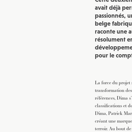
avait déjà pe
passionnés, 
belge
fabriqu
raconte une a
résolument e
développemen
pour le compt
La force du projet 
transformation des 
références, Dima s
classifications et 
Dima, Patrick Marc
créant une marque 
terroir. Au bout de