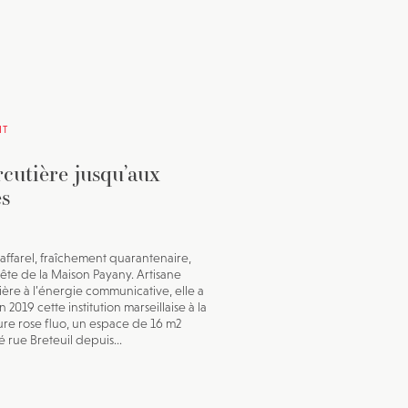
IT
cutière jusqu’aux
es
affarel, fraîchement quarantenaire,
 tête de la Maison Payany. Artisane
ière à l’énergie communicative, elle a
n 2019 cette institution marseillaise à la
re rose fluo, un espace de 16 m2
 rue Breteuil depuis...