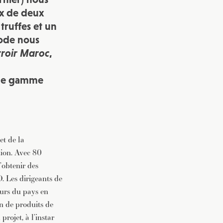
ux de deux
ruffes et un
sode nous
rroir Maroc
,
u
 de gamme
et de la
tion. Avec 80
’obtenir des
O. Les dirigeants de
eurs du pays en
n de produits de
rojet, à l’instar