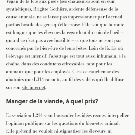
Végan de la tête aux pieds (ses chaussures sont en cuir
synthétique), Brigitte Gothière, ardente défenseuse de la
cause animale, ne se laisse pas impressionner par l’accueil
parfois hostile des gens qu’elle croise. Elle sait que la route
est longue, que les éleveurs la regardent du coin de l’oeil –
quand ce n’est pas avec hostilité – et que tous ne sont pas
concernés par le bien-être de leurs bêtes. Loin de là. Là où
l’élevage est intensif, l’abattage est tout aussi inhumain, à la
chaîne, dans des conditions effroyables, tant pour les
animaux que pour les employés. C’est ce cauchemar des
abattoirs que L214 raconte, au fil des vidéos qu’elle diffuse
sur son
site internet
.
Manger de la viande, à quel prix?
L’association L214 veut bousculer les idées reçues, interpeller
l’opinion publique sur les questions du bien-être animal.
Elle prétend ne vouloir ni stigmatiser les éleveurs, ni