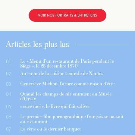
VOIR NOS PORTRAITS & ENTRETIENS
Articles les plus lus
Le « Menu d’un restaurant de Paris pendant le
01
Siège », le 25 décembre 1870
Au cœur de la cuisine centrale de Nantes
02
Geneviève Michon, l’arbre comme raison d’être
03
Quand les champs de blé entraient au Musée
04
d’Orsay
« suce moi », le livre qui fait saliver
05
Le premier film pornographique français se passait
06
au restaurant
La cène ou le dernier banquet
07