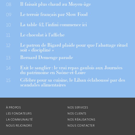
Il faisait plus chaud au Moyen-âge
08
Le terroir français par Slow Food
09
La table 42, l’infini commence ici
10
Le chocolat à l’affiche
11
Le patron de Bigard plaide pour que l’abattage rituel
12
soit « discipliné »
Bernard Demenge parade
13
Exit le sanglier : le vrai repas gaulois aux Journées
14
du patrimoine en Saône-et-Loire
Célèbre pour sa cuisine, le Liban éclaboussé par des
15
scandales alimentaires
À PROPOS
NOS SERVICES
LES FONDATEURS
NOS CLIENTS
LA COMMUNAUTÉ
NOS RÉALISATIONS
NOUS REJOINDRE
NOUS CONTACTER