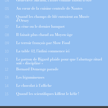
Geneviève Michon, l’arbre comme raison d’être
04
Au cœur de la cuisine centrale de Nantes
05
Quand les champs de blé entraient au Musée
06
d’Orsay
La cène ou le dernier banquet
07
Il faisait plus chaud au Moyen-âge
08
Le terroir français par Slow Food
09
La table 42, l’infini commence ici
10
Le patron de Bigard plaide pour que l’abattage rituel
11
soit « discipliné »
Bernard Demenge parade
12
Les légumineuses
13
Le chocolat à l’affiche
14
Quand les scientifiques kiffent le kéfir !
15