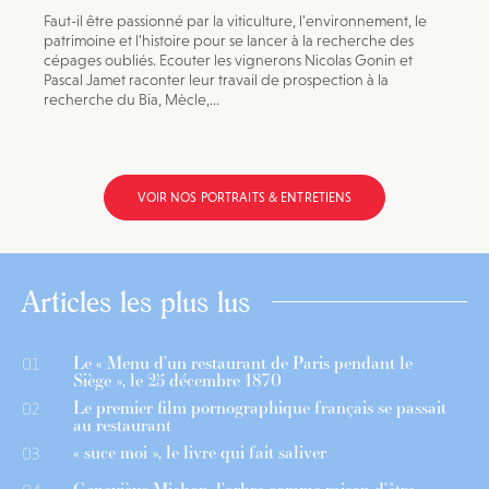
Faut-il être passionné par la viticulture, l’environnement, le
patrimoine et l’histoire pour se lancer à la recherche des
cépages oubliés. Ecouter les vignerons Nicolas Gonin et
Pascal Jamet raconter leur travail de prospection à la
recherche du Bia, Mècle,...
VOIR NOS PORTRAITS & ENTRETIENS
Articles les plus lus
Le « Menu d’un restaurant de Paris pendant le
01
Siège », le 25 décembre 1870
Le premier film pornographique français se passait
02
au restaurant
« suce moi », le livre qui fait saliver
03