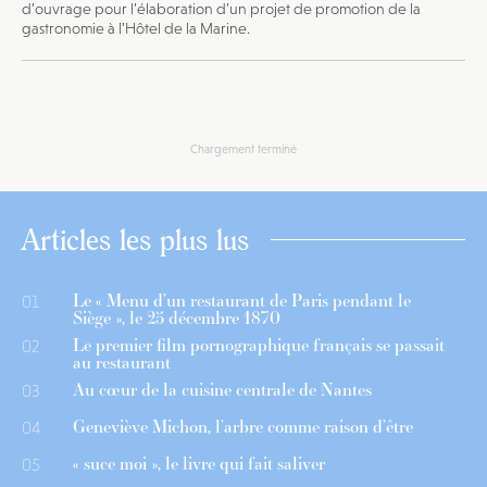
d’ouvrage pour l’élaboration d’un projet de promotion de la
gastronomie à l’Hôtel de la Marine.
Chargement terminé
Articles les plus lus
Le « Menu d’un restaurant de Paris pendant le
01
Siège », le 25 décembre 1870
Le premier film pornographique français se passait
02
au restaurant
Au cœur de la cuisine centrale de Nantes
03
Geneviève Michon, l’arbre comme raison d’être
04
« suce moi », le livre qui fait saliver
05