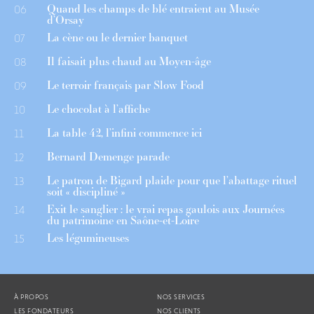
Quand les champs de blé entraient au Musée
06
d’Orsay
La cène ou le dernier banquet
07
Il faisait plus chaud au Moyen-âge
08
Le terroir français par Slow Food
09
Le chocolat à l’affiche
10
La table 42, l’infini commence ici
11
Bernard Demenge parade
12
Le patron de Bigard plaide pour que l’abattage rituel
13
soit « discipliné »
Exit le sanglier : le vrai repas gaulois aux Journées
14
du patrimoine en Saône-et-Loire
Les légumineuses
15
À PROPOS
NOS SERVICES
LES FONDATEURS
NOS CLIENTS