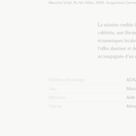
Massimo Vitali, Pic Nic Allée, 2000- Acquisition Cen
La mission confiée 
cafétéria, une libra
économiques locales
l’offre alentour et 
accompagnée d’un mo
Maitrise d’ouvrage
ADI
Lieu
Mass
Missions
Aide 
Thème
Alime