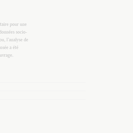
ntaire pour une
 données socio-
u, l’analyse de
posée a été
ouvrage.