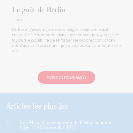
Le goût de Berlin
31.10.24
De Berlin, j’avais reçu des avis mitigés. Avais-je été mal
conseillée ? Peu importe, dans l’expérience du voyage, c’est
toujours la possibilité de se forger ses propres convictions
qui m’anime. Et voici donc quelques adresses que vous aurez
sans...
VOIR NOS HOSPITALITÉS
Articles les plus lus
Le « Menu d’un restaurant de Paris pendant le
01
Siège », le 25 décembre 1870