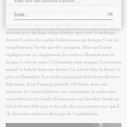
d’info avec une sélection d’articles …
différentes parties. Certains abattoirs font trainer les choses
tandis que les prix baissent de jour en jour.
Les bêtes sont nourries de maïs, blé, soja. Ça se fait en
tracteur avec quelque chose derrière qui verse le mélange
devant l’enclos des vaches laitières sous un hangar. C’est un
complément à l’herbe qu’elles mangent. Alors qu’il nous
explique tout ça, simplement, les vaches s’ébattent sous le
hangar à côté de nous. C’est baston pour manger. Un taureau
massif se balade dans son harem. Ça sent le foin, la bouse, la
pisse et l’humidité. Les vaches pataugent dans leurs diverses
déjections. Jean-François possède 250 bêtes, dont une
trentaine de vaches laitières, une soixantaine de mâles qui
sont réservés à la viande. Il nous paie un chocolat chaud au
lait de ferme délicieux et du café chez ses parents avec qui il
vit, dans une maison à deux pas de l’exploitation.