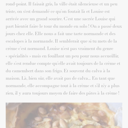
rond-point. Il faisait gris, la ville était silencieuse et un peu
triste, on s‘est demandé ce qu’on foutait là et Louise est
arrivée avec un grand sourire. C’est une sacrée Louise qui
part bientôt faire le tour du monde en solo ! On a passé deux
jours chez elle. Elle nous a fait une tarte normande et des
escalopes à la normande. Il semblerait que si tu mets de la
crème c’est normand. Louise n’est pas vraiment du genre
« spécialités » mais en fouillant un peu pour nous accueillir,
elle s’est rendue compte qu’elle avait toujours de la crème et
du camembert dans son frigo. Et souvent du calva à la
maison. Là, bien sûr, elle avait pas de calva… En tant que
normande, elle accompagne tout à la crème et s’il n’y a plus
rien, il y aura toujours moyen de faire des pâtes à la crème !