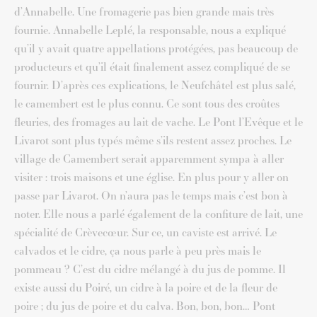
d’Annabelle. Une fromagerie pas bien grande mais très
fournie. Annabelle Leplé, la responsable, nous a expliqué
qu’il y avait quatre appellations protégées, pas beaucoup de
producteurs et qu’il était finalement assez compliqué de se
fournir. D’après ces explications, le Neufchâtel est plus salé,
le camembert est le plus connu. Ce sont tous des croûtes
fleuries, des fromages au lait de vache. Le Pont l’Evêque et le
Livarot sont plus typés même s’ils restent assez proches. Le
village de Camembert serait apparemment sympa à aller
visiter : trois maisons et une église. En plus pour y aller on
passe par Livarot. On n’aura pas le temps mais c’est bon à
noter. Elle nous a parlé également de la confiture de lait, une
spécialité de Crèvecœur. Sur ce, un caviste est arrivé. Le
calvados et le cidre, ça nous parle à peu près mais le
pommeau ? C’est du cidre mélangé à du jus de pomme. Il
existe aussi du Poiré, un cidre à la poire et de la fleur de
poire ; du jus de poire et du calva. Bon, bon, bon… Pont