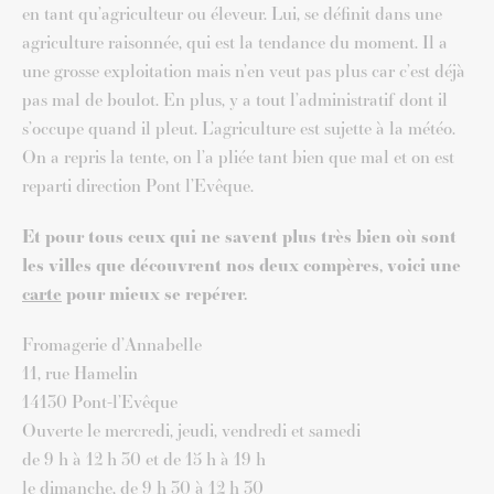
en tant qu’agriculteur ou éleveur. Lui, se définit dans une
agriculture raisonnée, qui est la tendance du moment. Il a
une grosse exploitation mais n’en veut pas plus car c’est déjà
pas mal de boulot. En plus, y a tout l’administratif dont il
s’occupe quand il pleut. L’agriculture est sujette à la météo.
On a repris la tente, on l’a pliée tant bien que mal et on est
reparti direction Pont l’Evêque.
Et pour tous ceux qui ne savent plus très bien où sont
les villes que découvrent nos deux compères, voici une
carte
pour mieux se repérer.
Fromagerie d’Annabelle
11, rue Hamelin
14130 Pont-l’Evêque
Ouverte le mercredi, jeudi, vendredi et samedi
de 9 h à 12 h 30 et de 15 h à 19 h
le dimanche, de 9 h 30 à 12 h 30