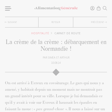
SUIVANT
RETOUR
PRÉCÉDENT
HOSPITALITÉ
CARNET DE ROUTE
La crème de la crème : débarquement en
Normandie !
PAR
SIMÉA ET ARTHUR
10.08.14
On est arrivé à Evreux en covoiturage. Le gars qui nous y a
amené, y habitait depuis un moment mais ne montrait pas
un grand intérêt pour sa ville. Lorsque je lui demandais ce
qu’il y avait à voir sur Evreux il haussait les épaules en
faisant la moue : «
pas grand-chose
». Il nous a laissé sur un