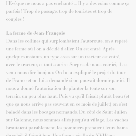
l’Evêque ne nous a pas enchanté … Il y a des coins comme ça
parfois ! Trop de passage, trop de touristes et trop de
couples !
La ferme de Jean-François
Dans les collines qui surplombaient l’autoroute, on a repéré
une ferme où l’on a décidé d’aller. On est entré. Après
quelques instants, un type assis sur un tracteur est entré,
avec le tracteur, et tout sourire. Surpris de nous voir ici, il est
venu nous dire bonjour. On lui a expliqué le projet du tour
de France et on lui a demandé si on pouvait dormir par ici. Il
nous a donné l’autorisation de planter la tente sur son
terrain, un peu plus haut. Puis vu qu’il faisait plutôt beau (et
que ça nous arrive pas souvent en ce mois de juillet) on s’est
baladé dans les bocages normands. Du côté de Saint Julien
sur Calonne, nous sommes allés jusqu’au village. Les vaches
broutaient paisiblement, les pommiers prenaient leurs bains
de soleil, il faisait bon. Une ferme, vieille du XVIIème,