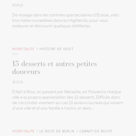
07.04.23
De voyage dans les contrées spectaculaires d'Écosse, voici
trois haltes conseillées dans les Highlands, pour vous
restaurer et découvrir quelques distilleries.
HOSPITALITÉ
HISTOIRE DE GOÛT
13 desserts et autres petites
douceurs
18.12.23
D'Apt à Nice, en passant par Marseille, en Provence chaque
ville a sa propre appréciation des 13 desserts. Difficile donc
de s'accorder vraiment sur ces 13 saveurs sucrées qui varient
d'une ville et d'une famille à l'autre, et dans...
HOSPITALITÉ
LE GOÛT DE BERLIN
CARNET DE ROUTE