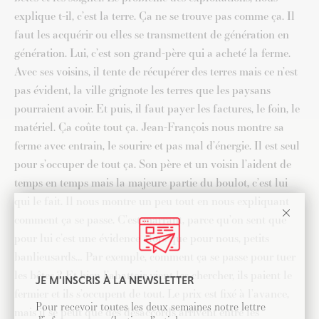
explique t-il, c’est la terre. Ça ne se trouve pas comme ça. Il
faut les acquérir ou elles se transmettent de génération en
génération. Lui, c’est son grand-père qui a acheté la ferme.
Avec ses voisins, il tente de récupérer des terres mais ce n’est
pas évident, la ville grignote les terres que les paysans
pourraient avoir. Et puis, il faut payer les factures, le foin, le
matériel. Ça coûte tout ça. Jean-François nous montre sa
ferme avec entrain, le sourire et pas mal d’énergie. Il est seul
pour s’occuper de tout ça. Son père et un voisin l’aident de
temps en temps mais la majeure partie du boulot, c’est lui
qui le fait. Il nous montre un peu tout en nous expliquant
comment ça se passe. C’est marrant, parce qu’on sent que
pour lui c’est une évidence alors que pour nous, petits
banlieusards… Par exemple, comment ça se passe pour tuer
les bêtes ? Et bien l’abattoir vient les chercher, ils paient le
JE M'INSCRIS À LA NEWSLETTER
fermier et ils s’occupent de tout. Le prix est fixé à l’avance,
Pour recevoir toutes les deux semaines notre lettre
mais il se peut que des désaccords arrivent entre les