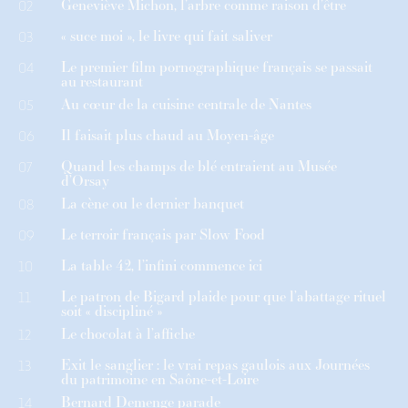
Geneviève Michon, l’arbre comme raison d’être
02
« suce moi », le livre qui fait saliver
03
Le premier film pornographique français se passait
04
au restaurant
Au cœur de la cuisine centrale de Nantes
05
Il faisait plus chaud au Moyen-âge
06
Quand les champs de blé entraient au Musée
07
d’Orsay
La cène ou le dernier banquet
08
Le terroir français par Slow Food
09
La table 42, l’infini commence ici
10
Le patron de Bigard plaide pour que l’abattage rituel
11
soit « discipliné »
Le chocolat à l’affiche
12
Exit le sanglier : le vrai repas gaulois aux Journées
13
du patrimoine en Saône-et-Loire
Bernard Demenge parade
14