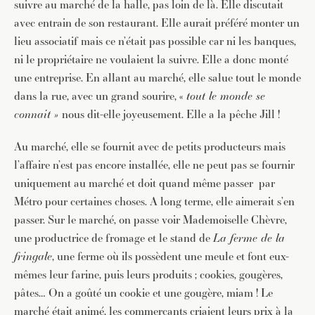
suivre au marché de la halle, pas loin de là. Elle discutait
avec entrain de son restaurant. Elle aurait préféré monter un
lieu associatif mais ce n’était pas possible car ni les banques,
ni le propriétaire ne voulaient la suivre. Elle a donc monté
une entreprise. En allant au marché, elle salue tout le monde
dans la rue, avec un grand sourire, «
tout le monde se
connait »
nous dit-elle joyeusement. Elle a la pêche Jill !
Au marché, elle se fournit avec de petits producteurs mais
l’affaire n’est pas encore installée, elle ne peut pas se fournir
uniquement au marché et doit quand même passer par
Métro pour certaines choses. A long terme, elle aimerait s’en
passer. Sur le marché, on passe voir Mademoiselle Chèvre,
une productrice de fromage et le stand de
La ferme de la
fringale
, une ferme où ils possèdent une meule et font eux-
mêmes leur farine, puis leurs produits ; cookies, gougères,
pâtes… On a goûté un cookie et une gougère, miam ! Le
marché était animé, les commerçants criaient leurs prix à la