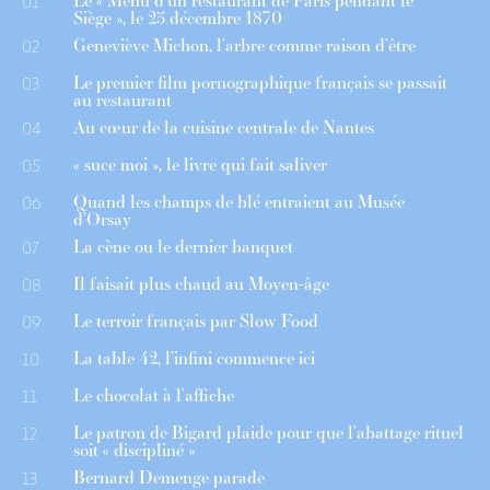
Le « Menu d’un restaurant de Paris pendant le
01
Siège », le 25 décembre 1870
Geneviève Michon, l’arbre comme raison d’être
02
Le premier film pornographique français se passait
03
au restaurant
Au cœur de la cuisine centrale de Nantes
04
« suce moi », le livre qui fait saliver
05
Quand les champs de blé entraient au Musée
06
d’Orsay
La cène ou le dernier banquet
07
Il faisait plus chaud au Moyen-âge
08
Le terroir français par Slow Food
09
La table 42, l’infini commence ici
10
Le chocolat à l’affiche
11
Le patron de Bigard plaide pour que l’abattage rituel
12
soit « discipliné »
Bernard Demenge parade
13