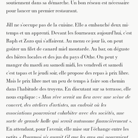
soutiennent dans sa démarche. Un bon réseau est nécessaire
pour lancer un premier restaurant.
Jill ne s’occupe pas de la cuisine. Elle a embauché deux mi-
temps et un apprenti. Devant les fourneaux aujourd’hui, c’est
Raph et Zozo qui s’affairent. Au menu ce jour là, on peut
goûter un filet de canard miel moutarde. Au bar, on déguste
des bières locales et des jus du pays d’Othe. On peut y
manger du mardi au samedi midi, les vendredi et samedi
c’est tapas et le jeudi soir, elle propose des repas à prix libre.
Mais le prix libre met un peu de temps à faire son chemin
dans l’habitude des troyens. En discutant sur sa terrasse, elle
nous explique : «
Mon rêve serait un lieu avec une scène de
concert, des ateliers d’artistes, un endroit où les
associations pourraient cohabiter avec des sociétés, une
sorte de grande halle qui serait autonome financièrement
».
En attendant, pour l’avenir, elle mise sur l’échange entre les
petits. «
Pourquoi n’y aurait t’il que les gros qui pourraient