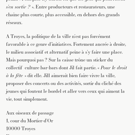
s’en sortir ?
». Entre producteurs et restaurateurs, une
chaine plus courte, plus accessible, en dehors des grands
réseaux.
A Troyes, la politique de la ville n’est pas forcément
favorable à ce genre d’initiatives. Fortement ancrée à droite,
le milieu associatif et alternatif peine à s’y faire une place.
Mais pourquoi pas ? Sur la caisse trône un sticker du
collectif culture bar-bars dont Jil fait partie. «
Pour le droit
à la fête
» dit elle. Jill aimerait bien faire vivre la ville,
proposer des concerts ou des activités, sortir du cliché des
jeunes qui foutent le bordel et aller vers ceux qui aiment la
vie, tout simplement.
Aux oiseaux de passage
1, cour du Mortier-d’Or
10000 Troyes