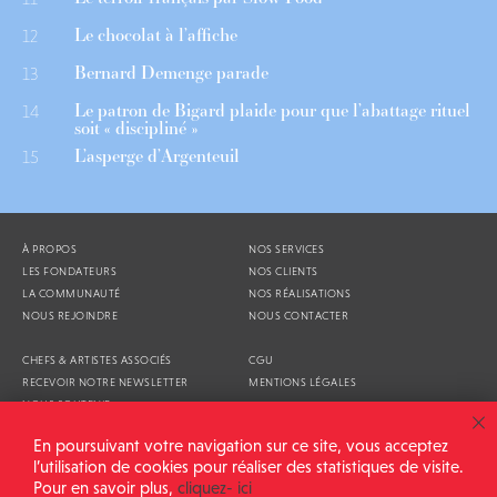
Le chocolat à l’affiche
12
Bernard Demenge parade
13
Le patron de Bigard plaide pour que l’abattage rituel
14
soit « discipliné »
L’asperge d’Argenteuil
15
À PROPOS
NOS SERVICES
LES FONDATEURS
NOS CLIENTS
LA COMMUNAUTÉ
NOS RÉALISATIONS
NOUS REJOINDRE
NOUS CONTACTER
CHEFS & ARTISTES ASSOCIÉS
CGU
RECEVOIR NOTRE NEWSLETTER
MENTIONS LÉGALES
NOUS SOUTENIR
AGENDA
En poursuivant votre navigation sur ce site, vous acceptez
l’utilisation de cookies pour réaliser des statistiques de visite.
Pour en savoir plus,
cliquez- ici
ALIMENTATION GÉNÉRALE © 2026