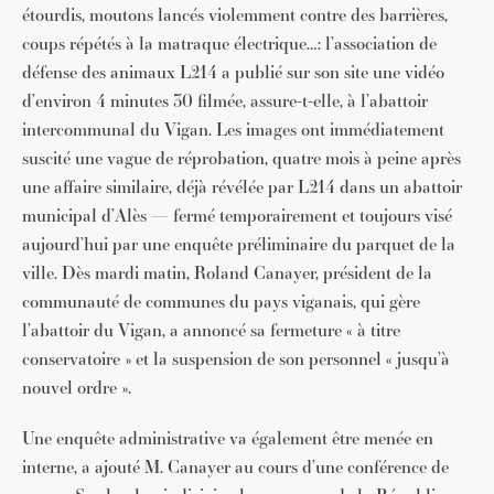
étourdis, moutons lancés violemment contre des barrières,
coups répétés à la matraque électrique…: l’association de
défense des animaux L214 a publié sur son site une vidéo
d’environ 4 minutes 30 filmée, assure-t-elle, à l’abattoir
intercommunal du Vigan. Les images ont immédiatement
suscité une vague de réprobation, quatre mois à peine après
une affaire similaire, déjà révélée par L214 dans un abattoir
municipal d’Alès — fermé temporairement et toujours visé
aujourd’hui par une enquête préliminaire du parquet de la
ville. Dès mardi matin, Roland Canayer, président de la
communauté de communes du pays viganais, qui gère
l’abattoir du Vigan, a annoncé sa fermeture « à titre
conservatoire » et la suspension de son personnel « jusqu’à
nouvel ordre ».
Une enquête administrative va également être menée en
interne, a ajouté M. Canayer au cours d’une conférence de