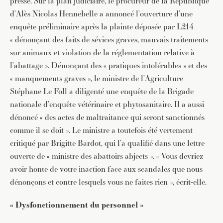
presse. Sur la plan judiciaire, le procureur de la République
d’Alès Nicolas Hennebelle a annoncé l’ouverture d’une
enquête préliminaire après la plainte déposée par L214
« dénonçant des faits de sévices graves, mauvais traitements
sur animaux et violation de la réglementation relative à
l’abattage ». Dénonçant des « pratiques intolérables » et des
« manquements graves », le ministre de l’Agriculture
Stéphane Le Foll a diligenté une enquête de la Brigade
nationale d’enquête vétérinaire et phytosanitaire. Il a aussi
dénoncé « des actes de maltraitance qui seront sanctionnés
comme il se doit ». Le ministre a toutefois été vertement
critiqué par Brigitte Bardot, qui l’a qualifié dans une lettre
ouverte de « ministre des abattoirs abjects ». « Vous devriez
avoir honte de votre inaction face aux scandales que nous
dénonçons et contre lesquels vous ne faites rien », écrit-elle.
« Dysfonctionnement du personnel »