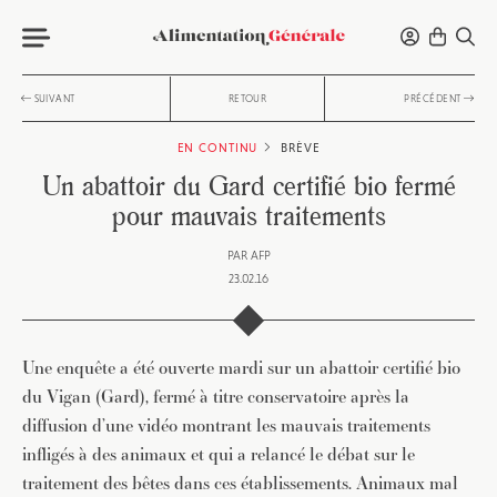
SUIVANT
RETOUR
PRÉCÉDENT
EN CONTINU
BRÈVE
Un abattoir du Gard certifié bio fermé
pour mauvais traitements
PAR
AFP
23.02.16
Une enquête a été ouverte mardi sur un abattoir certifié bio
du Vigan (Gard), fermé à titre conservatoire après la
diffusion d’une vidéo montrant les mauvais traitements
infligés à des animaux et qui a relancé le débat sur le
traitement des bêtes dans ces établissements. Animaux mal