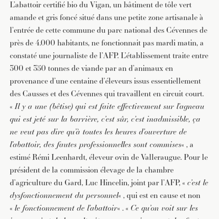
L’abattoir certifié bio du Vigan, un bâtiment de tôle vert
amande et gris foncé situé dans une petite zone artisanale à
l’entrée de cette commune du parc national des Cévennes de
près de 4.000 habitants, ne fonctionnait pas mardi matin, a
constaté une journaliste de l’AFP. L’établissement traite entre
300 et 350 tonnes de viande par an d’animaux en
provenance d’une centaine d’éleveurs issus essentiellement
des Causses et des Cévennes qui travaillent en circuit court.
«
Il y a une (bêtise) qui est faite effectivement sur l’agneau
qui est jeté sur la barrière, c’est sûr, c’est inadmissible, ça
ne veut pas dire qu’à toutes les heures d’ouverture de
l’abattoir, des fautes professionnelles sont commises
« , a
estimé Rémi Leenhardt, éleveur ovin de Valleraugue. Pour le
président de la commission élevage de la chambre
d’agriculture du Gard, Luc Hincelin, joint par l’AFP, «
c’est le
dysfonctionnement du personnel
« , qui est en cause et non
«
le fonctionnement de l’abattoir
« . «
Ce qu’on voit sur les