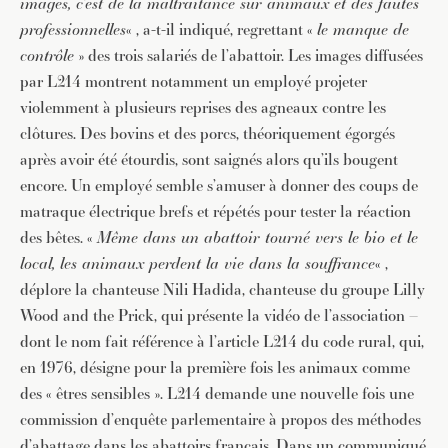
images, c’est de la maltraitance sur animaux et des fautes
professionnelles
« , a-t-il indiqué, regrettant «
le manque de
contrôle
» des trois salariés de l’abattoir. Les images diffusées
par L214 montrent notamment un employé projeter
violemment à plusieurs reprises des agneaux contre les
clôtures. Des bovins et des porcs, théoriquement égorgés
après avoir été étourdis, sont saignés alors qu’ils bougent
encore. Un employé semble s’amuser à donner des coups de
matraque électrique brefs et répétés pour tester la réaction
des bêtes. «
Même dans un abattoir tourné vers le bio et le
local, les animaux perdent la vie dans la souffrance
« ,
déplore la chanteuse Nili Hadida, chanteuse du groupe Lilly
Wood and the Prick, qui présente la vidéo de l’association –
dont le nom fait référence à l’article L214 du code rural, qui,
en 1976, désigne pour la première fois les animaux comme
des « êtres sensibles ». L214 demande une nouvelle fois une
commission d’enquête parlementaire à propos des méthodes
d’abattage dans les abattoirs français. Dans un communiqué