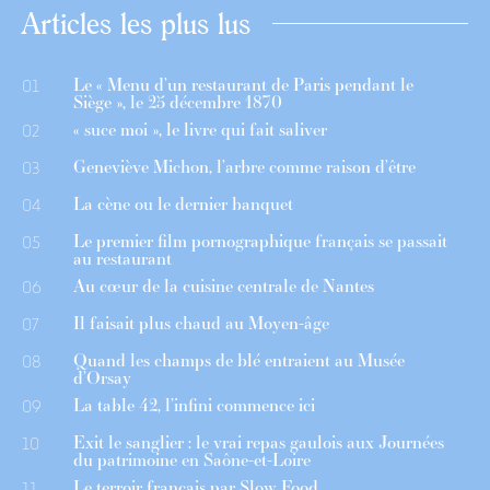
Articles les plus lus
Le « Menu d’un restaurant de Paris pendant le
01
Siège », le 25 décembre 1870
« suce moi », le livre qui fait saliver
02
Geneviève Michon, l’arbre comme raison d’être
03
La cène ou le dernier banquet
04
Le premier film pornographique français se passait
05
au restaurant
Au cœur de la cuisine centrale de Nantes
06
Il faisait plus chaud au Moyen-âge
07
Quand les champs de blé entraient au Musée
08
d’Orsay
La table 42, l’infini commence ici
09
Exit le sanglier : le vrai repas gaulois aux Journées
10
du patrimoine en Saône-et-Loire
Le terroir français par Slow Food
11