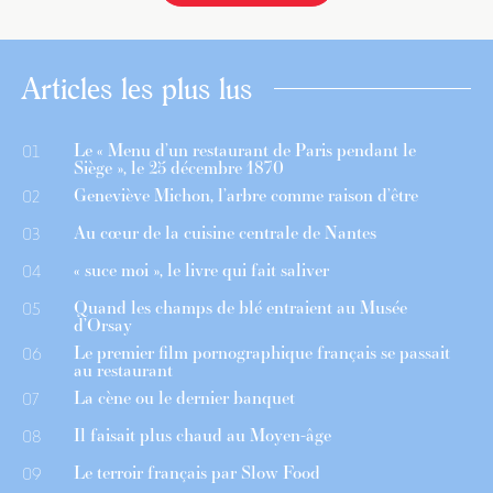
Articles les plus lus
Le « Menu d’un restaurant de Paris pendant le
01
Siège », le 25 décembre 1870
Geneviève Michon, l’arbre comme raison d’être
02
Au cœur de la cuisine centrale de Nantes
03
« suce moi », le livre qui fait saliver
04
Quand les champs de blé entraient au Musée
05
d’Orsay
Le premier film pornographique français se passait
06
au restaurant
La cène ou le dernier banquet
07
Il faisait plus chaud au Moyen-âge
08
Le terroir français par Slow Food
09