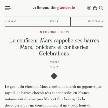
SUIVANT
RETOUR
PRÉCÉDENT
EN CONTINU
BRÈVE
Le confiseur Mars rappelle ses barres
Mars, Snickers et confiseries
Celebrations
PAR
AFP
23.02.16
Le géant du chocolat Mars a ordonné mardi un gigantesque
rappel de barres chocolatées et confiseries en France,
notamment de marques Mars et Snickers, après la
découverte par un consommateur d’un « petit bout de