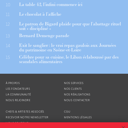
La table 42, l’infini commence ici
10
Le chocolat à l’affiche
11
Le patron de Bigard plaide pour que l’abattage rituel
12
soit « discipliné »
Bernard Demenge parade
13
Exit le sanglier : le vrai repas gaulois aux Journées
14
du patrimoine en Saône-et-Loire
Célèbre pour sa cuisine, le Liban éclaboussé par des
15
scandales alimentaires
À PROPOS
NOS SERVICES
LES FONDATEURS
NOS CLIENTS
LA COMMUNAUTÉ
NOS RÉALISATIONS
NOUS REJOINDRE
NOUS CONTACTER
CHEFS & ARTISTES ASSOCIÉS
CGU
RECEVOIR NOTRE NEWSLETTER
MENTIONS LÉGALES
NOUS SOUTENIR