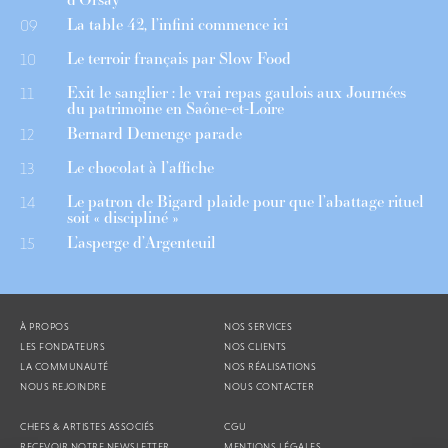
La table 42, l’infini commence ici
09
Le terroir français par Slow Food
10
Exit le sanglier : le vrai repas gaulois aux Journées
11
du patrimoine en Saône-et-Loire
Bernard Demenge parade
12
Le chocolat à l’affiche
13
Le patron de Bigard plaide pour que l’abattage rituel
14
soit « discipliné »
L’asperge d’Argenteuil
15
À PROPOS
NOS SERVICES
LES FONDATEURS
NOS CLIENTS
LA COMMUNAUTÉ
NOS RÉALISATIONS
NOUS REJOINDRE
NOUS CONTACTER
CHEFS & ARTISTES ASSOCIÉS
CGU
RECEVOIR NOTRE NEWSLETTER
MENTIONS LÉGALES