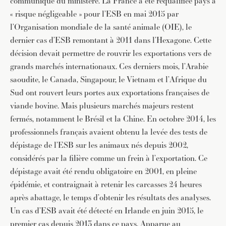
communiqué du ministère. La France a été requalifiée pays à
« risque négligeable » pour l’ESB en mai 2015 par
l’Organisation mondiale de la santé animale (OIE), le
dernier cas d’ESB remontant à 2011 dans l’Hexagone. Cette
décision devait permettre de rouvrir les exportations vers de
grands marchés internationaux. Ces derniers mois, l’Arabie
saoudite, le Canada, Singapour, le Vietnam et l’Afrique du
Sud ont rouvert leurs portes aux exportations françaises de
viande bovine. Mais plusieurs marchés majeurs restent
fermés, notamment le Brésil et la Chine. En octobre 2014, les
professionnels français avaient obtenu la levée des tests de
dépistage de l’ESB sur les animaux nés depuis 2002,
considérés par la filière comme un frein à l’exportation. Ce
dépistage avait été rendu obligatoire en 2001, en pleine
épidémie, et contraignait à retenir les carcasses 24 heures
après abattage, le temps d’obtenir les résultats des analyses.
Un cas d’ESB avait été détecté en Irlande en juin 2015, le
premier cas depuis 2013 dans ce pays. Apparue au