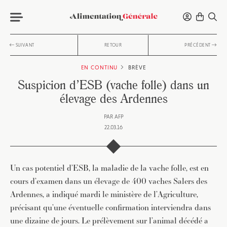
SUIVANT
RETOUR
PRÉCÉDENT
EN CONTINU
BRÈVE
Suspicion d’ESB (vache folle) dans un
élevage des Ardennes
PAR
AFP
22.03.16
Un cas potentiel d’ESB, la maladie de la vache folle, est en
cours d’examen dans un élevage de 400 vaches Salers des
Ardennes, a indiqué mardi le ministère de l’Agriculture,
précisant qu’une éventuelle confirmation interviendra dans
une dizaine de jours. Le prélèvement sur l’animal décédé a