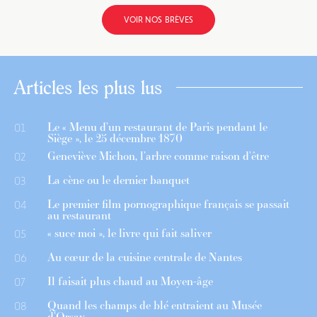
VOIR NOS BRÈVES
Articles les plus lus
Le « Menu d’un restaurant de Paris pendant le
01
Siège », le 25 décembre 1870
Geneviève Michon, l’arbre comme raison d’être
02
La cène ou le dernier banquet
03
Le premier film pornographique français se passait
04
au restaurant
« suce moi », le livre qui fait saliver
05
Au cœur de la cuisine centrale de Nantes
06
Il faisait plus chaud au Moyen-âge
07
Quand les champs de blé entraient au Musée
08
d’Orsay