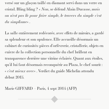
versé sur un glaçon taillé en diamant servi dans un verre en
cristal. Bling bling ? «
Non
, se défend Alain Ducasse,
mais
on n’est pas là pour faire simple, le travers du simple c’est
du
simplisme
« .
La salle entièrement redécorée, avec effets de miroirs, a gardé
sa splendeur et son opulence. Elle accueille désormais un
cabinet de curiosités: pièces d’orfèvrerie, cristallerie, objets en
cuivre de la collection personnelle du chef brillent en
transparence derrière une vitrine éclairée. Quant aux étoiles,
qu’il lui faut désormais reconquérir au Plaza, le chef sourit :
«
c’est mieux avec
« . Verdict du guide Michelin attendu
début 2015.
Marie GIFFARD – Paris, 4 sept 2014 (AFP)