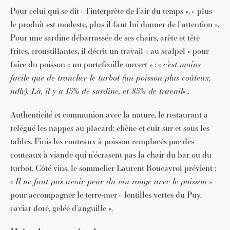
Pour celui qui se dit « l’interprète de l’air du temps », « plus
le produit est modeste, plus il faut lui donner de l’attention ».
Pour une sardine débarrassée de ses chairs, arête et tête
frites, croustillantes, il décrit un travail « au scalpel » pour
faire du poisson « un portefeuille ouvert » : «
c’est moins
facile que de trancher le turbot (un poisson plus coûteux,
ndlr). Là, il y a 15% de sardine, et 85% de travail
« .
Authenticité et communion avec la nature, le restaurant a
relégué les nappes au placard: chêne et cuir sur et sous les
tables. Finis les couteaux à poisson remplacés par des
couteaux à viande qui n’écrasent pas la chair du bar ou du
turbot. Côté vins, le sommelier Laurent Roucayrol prévient :
«
Il ne faut
pas avoir peur du vin rouge avec le poisson
»
pour accompagner le terre-mer « lentilles vertes du Puy,
caviar doré, gelée d’anguille ».