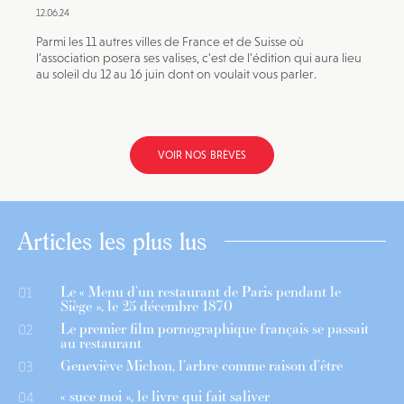
12.06.24
Parmi les 11 autres villes de France et de Suisse où
l’association posera ses valises, c’est de l’édition qui aura lieu
au soleil du 12 au 16 juin dont on voulait vous parler.
VOIR NOS BRÈVES
Articles les plus lus
Le « Menu d’un restaurant de Paris pendant le
01
Siège », le 25 décembre 1870
Le premier film pornographique français se passait
02
au restaurant
Geneviève Michon, l’arbre comme raison d’être
03
« suce moi », le livre qui fait saliver
04