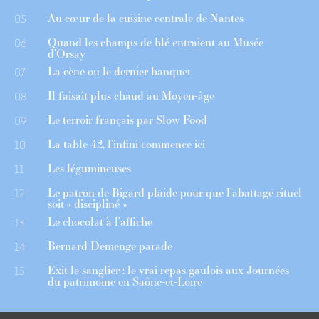
Au cœur de la cuisine centrale de Nantes
05
Quand les champs de blé entraient au Musée
06
d’Orsay
La cène ou le dernier banquet
07
Il faisait plus chaud au Moyen-âge
08
Le terroir français par Slow Food
09
La table 42, l’infini commence ici
10
Les légumineuses
11
Le patron de Bigard plaide pour que l’abattage rituel
12
soit « discipliné »
Le chocolat à l’affiche
13
Bernard Demenge parade
14
Exit le sanglier : le vrai repas gaulois aux Journées
15
du patrimoine en Saône-et-Loire