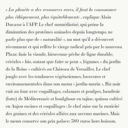
«
La planète a des ressources rares, il faut la consommer
plus éthiquement, plus équitablement
« , explique Alain
Ducasse à l’AFP. Le chef surmédiatisé, qui prône la
diminution des protéines animales depuis longtemps, ne
parle plus que de « naturalité », un mot qu’il a découvert
récemment et qui reflète le virage radical pris par le nouveau
Plaza: finie la viande, bienvenue pêche de ligne durable,
céréales « bio, autant que faire se peut », légumes « du jardin
de la Reine » cultivés au Château de Versailles. Le chef
jongle avec les tendances végétariennes, locavores et
environnementales dans son menu « jardin-marin ». Riz noir
cuit au four avec coquillages, calamars et poulpes, baudroie
(lotte) de Méditerranée et boulghour en tajine, quinoa cultivé
en Anjou racines et coquillages : le chef mise sur la rusticité
des graines et des céréales alliées aux saveurs marines. Mais
le menu conserve son prix palace: 380 euros hors boisson.