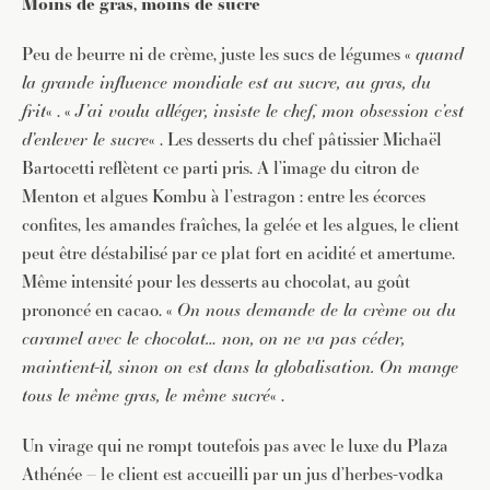
Moins de gras, moins de sucre
Peu de beurre ni de crème, juste les sucs de légumes «
quand
la grande influence mondiale est au sucre, au gras, du
frit
« . «
J’ai voulu alléger,
insiste le chef, mon obsession c’est
d’enlever le sucre
« . Les desserts du chef pâtissier Michaël
Bartocetti reflètent ce parti pris. A l’image du citron de
Menton et algues Kombu à l’estragon : entre les écorces
confites, les amandes fraîches, la gelée et les algues, le client
peut être déstabilisé par ce plat fort en acidité et amertume.
Même intensité pour les desserts au chocolat, au goût
prononcé en cacao. «
On nous demande de la crème ou du
caramel avec le chocolat… non, on ne va pas céder,
maintient-il, sinon on est dans la globalisation. On mange
tous le même gras, le même sucré
« .
Un virage qui ne rompt toutefois pas avec le luxe du Plaza
Athénée – le client est accueilli par un jus d’herbes-vodka