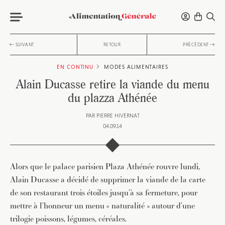
SUIVANT
RETOUR
PRÉCÉDENT
EN CONTINU
MODES ALIMENTAIRES
Alain Ducasse retire la viande du menu
du plazza Athénée
PAR
PIERRE HIVERNAT
04.09.14
Alors que le palace parisien Plaza Athénée rouvre lundi,
Alain Ducasse a décidé de supprimer la viande de la carte
de son restaurant trois étoiles jusqu’à sa fermeture, pour
mettre à l’honneur un menu « naturalité » autour d’une
trilogie poissons, légumes, céréales.