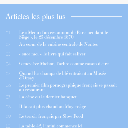
Articles les plus lus
Le « Menu d’un restaurant de Paris pendant le
01
Siège », le 25 décembre 1870
Au cœur de la cuisine centrale de Nantes
02
« suce moi », le livre qui fait saliver
03
Geneviève Michon, l’arbre comme raison d’être
04
Quand les champs de blé entraient au Musée
05
d’Orsay
Le premier film pornographique français se passait
06
au restaurant
La cène ou le dernier banquet
07
Il faisait plus chaud au Moyen-âge
08
Le terroir français par Slow Food
09
La table 42, l’infini commence ici
10