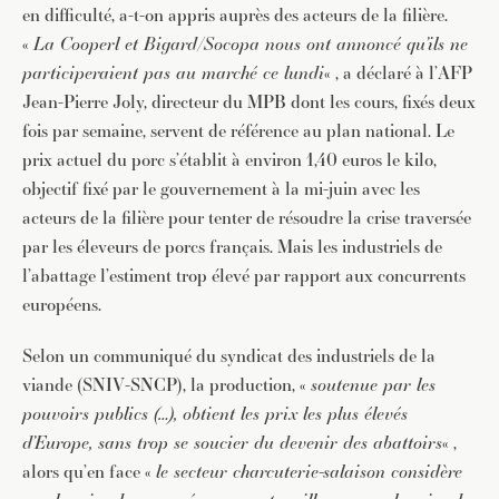
en difficulté, a-t-on appris auprès des acteurs de la filière.
«
La Cooperl et Bigard/Socopa nous ont annoncé qu’ils ne
participeraient pas au marché ce lundi
« , a déclaré à l’AFP
Jean-Pierre Joly, directeur du MPB dont les cours, fixés deux
fois par semaine, servent de référence au plan national. Le
prix actuel du porc s’établit à environ 1,40 euros le kilo,
objectif fixé par le gouvernement à la mi-juin avec les
acteurs de la filière pour tenter de résoudre la crise traversée
par les éleveurs de porcs français. Mais les industriels de
l’abattage l’estiment trop élevé par rapport aux concurrents
européens.
Selon un communiqué du syndicat des industriels de la
viande (SNIV-SNCP), la production, «
soutenue par les
pouvoirs publics (…), obtient les prix les plus élevés
d’Europe, sans trop se soucier du devenir des abattoirs
« ,
alors qu’en face «
le secteur charcuterie-salaison considère