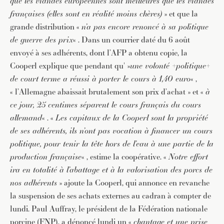
que les viandes européennes sont meilleures que les viandes
françaises (elles sont en réalité moins chères)
» et que la
grande distribution «
n’a pas encore renoncé à sa politique
de guerre des prix
« . Dans un courrier daté du 6 août
envoyé à ses adhérents, dont l’AFP a obtenu copie, la
Cooperl explique que pendant qu' »
une volonté +politique+
de court terme a réussi à porter le cours à 1,40 euro
« ,
« l’Allemagne abaissait brutalement son prix d’achat » et «
à
ce jour, 25 centimes séparent le cours français du cours
allemand
« . «
Les capitaux de la Cooperl sont la propriété
de ses adhérents, ils n’ont pas vocation à financer un cours
politique, pour tenir la tête hors de l’eau à une partie de la
production française
« , estime la coopérative. «
Notre effort
ira en totalité à l’abattage et à la valorisation des porcs de
nos adhérents
» ajoute la Cooperl, qui annonce en revanche
la suspension de ses achats externes au cadran à compter de
lundi. Paul Auffray, le président de la Fédération nationale
porcine (FNP), a dénoncé lundi un «
chantage et une prise