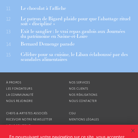
Le chocolat à l’affiche
11
Le patron de Bigard plaide pour que l’abattage rituel
12
soit « discipliné »
Exit le sanglier : le vrai repas gaulois aux Journées
13
du patrimoine en Saône-et-Loire
Bernard Demenge parade
14
Célèbre pour sa cuisine, le Liban éclaboussé par des
15
scandales alimentaires
À PROPOS
NOS SERVICES
LES FONDATEURS
NOS CLIENTS
LA COMMUNAUTÉ
NOS RÉALISATIONS
NOUS REJOINDRE
NOUS CONTACTER
CHEFS & ARTISTES ASSOCIÉS
CGU
RECEVOIR NOTRE NEWSLETTER
MENTIONS LÉGALES
NOUS SOUTENIR
AGENDA
En poursuivant votre navigation sur ce site, vous acceptez