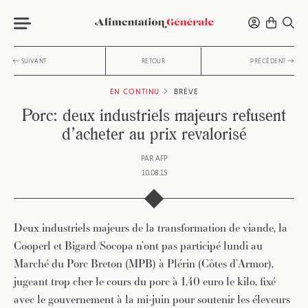
SUIVANT
RETOUR
PRÉCÉDENT
EN CONTINU
BRÈVE
Porc: deux industriels majeurs refusent
d’acheter au prix revalorisé
PAR
AFP
10.08.15
Deux industriels majeurs de la transformation de viande, la
Cooperl et Bigard/Socopa n’ont pas participé lundi au
Marché du Porc Breton (MPB) à Plérin (Côtes d’Armor),
jugeant trop cher le cours du porc à 1,40 euro le kilo, fixé
avec le gouvernement à la mi-juin pour soutenir les éleveurs