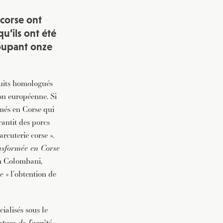
 corse ont
u’ils ont été
roupant onze
duits homologués
ion européenne. Si
rmés en Corse qui
rantit des porcs
rcuterie corse ».
ansformée en Corse
ph Colombani,
e
» l’obtention de
ialisés sous le
ture de l’arrêté