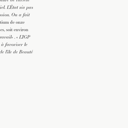
el. L’État n’a pas
ssion. On a fait
rtium de onze
es, soit environ
ravail
« . «
L’IGP
 à favoriser le
de l’île de Beauté