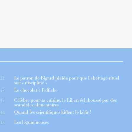
Le patron de Bigard plaide pour que l’abattage rituel
11
soit « discipliné »
Le chocolat à l’affiche
12
Célèbre pour sa cuisine, le Liban éclaboussé par des
13
scandales alimentaires
Quand les scientifiques kiffent le kéfir !
14
Les légumineuses
15