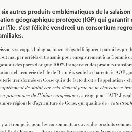
t six autres produits emblématiques de la salaison
cation géographique protégée (IGP) qui garantit q
r l’île, s’est félicité vendredi un consortium reg
amiliales.
isson sec, coppa, bulagna, lonzo et figatelli figurent parmi les pro
 début mai par arrêtés et transmis pour enregistrement à la Commiss
garantit des porcs d’origine 100% française et des produits transfo
lation « charcuterie de l’île de Beauté », seule la charcuterie AOP ga
uterie transformée en Corse qui a de facto droit à l’appellation « cha
mplètement de statut car cela devient juste de la charcuterie tr
 en provenance de l’Union européenne
« , a réagi pour l’AFP Jose
ambre régionale d’agriculture de Corse, qui qualifie de «
catastroph
’il y ait tromperie pour les consommateurs avec des produits commerc
e l’Ile de Beauté ». «
Nous étions intervenus pour bloquer la signa