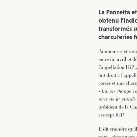
La Panzetta e
obtenu l’Indi
transformés su
charcuteries f
Jambon sec et sauc
entre fin avril et
l’appellation IGP 
ont droit à l’appel
corses et une charc
«
Là, on change co
avec de la viande
président de la Ch
ces sept IGP.
Il dit craindre qu
nom « charcuterie d