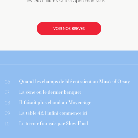
les lieux culturels s’allie à Open Food Facts
VOIR NOS BRÈVES
Quand les champs de blé entraient au Musée d’Orsay
06
La cène ou le dernier banquet
07
Il faisait plus chaud au Moyen-âge
08
La table 42, l’infini commence ici
09
Le terroir français par Slow Food
10