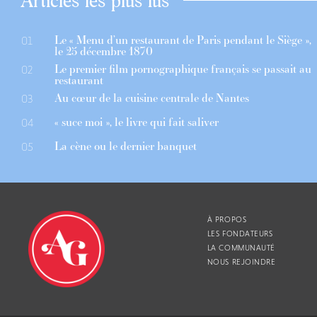
Articles les plus lus
Le « Menu d’un restaurant de Paris pendant le Siège »,
01
le 25 décembre 1870
Le premier film pornographique français se passait au
02
restaurant
Au cœur de la cuisine centrale de Nantes
03
« suce moi », le livre qui fait saliver
04
La cène ou le dernier banquet
05
À PROPOS
LES FONDATEURS
LA COMMUNAUTÉ
NOUS REJOINDRE