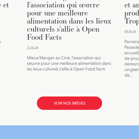
 et
l’association qui œuvre
et a
pour une meilleure
prod
alimentation dans les lieux
Trop
culturels s’allie à Open
03.05.24
Food Facts
e
Parrain
Passeda
11.01.24
accueil
Mieux Manger au Ciné, l’association qui
de prod
œuvre pour une meilleure alimentation dans
démonst
les lieux culturels s’allie à Open Food Facts
vingtai
de...
VOIR NOS BRÈVES