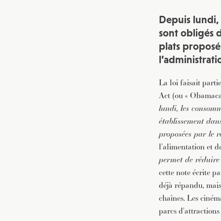
Depuis lundi, 
sont obligés d
plats proposés
l’administrat
La loi faisait part
Act (ou « Obamacar
lundi, les consom
établissement dans
proposées par le r
l’alimentation et 
permet de réduire
cette note écrite p
déjà répandu, mais 
chaînes. Les ciném
parcs d’attractions