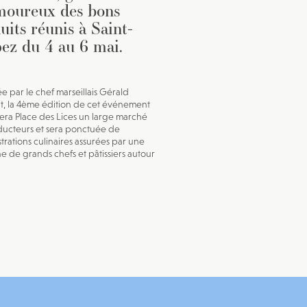
moureux des bons
uits réunis à Saint-
ez du 4 au 6 mai.
ée par le chef marseillais Gérald
t, la 4ème édition de cet événement
lera Place des Lices un large marché
ucteurs et sera ponctuée de
rations culinaires assurées par une
ne de grands chefs et pâtissiers autour