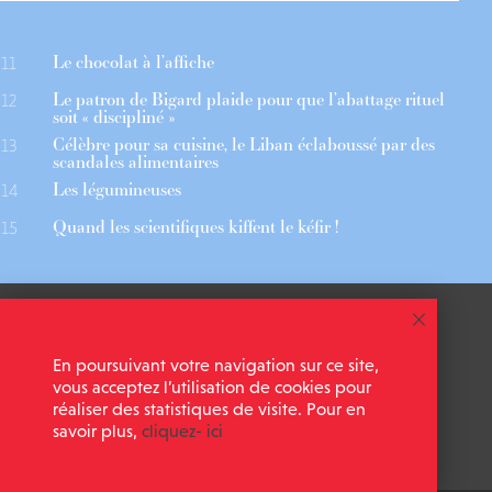
Le chocolat à l’affiche
11
Le patron de Bigard plaide pour que l’abattage rituel
12
soit « discipliné »
Célèbre pour sa cuisine, le Liban éclaboussé par des
13
scandales alimentaires
Les légumineuses
14
Quand les scientifiques kiffent le kéfir !
15
 ASSOCIÉS
CGU
En poursuivant votre navigation sur ce site,
 NEWSLETTER
MENTIONS LÉGALES
vous acceptez l’utilisation de cookies pour
réaliser des statistiques de visite. Pour en
savoir plus,
cliquez- ici