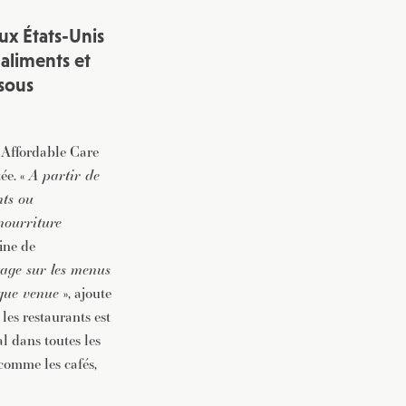
ux États-Unis
 aliments et
 sous
e Affordable Care
ée. «
A partir de
nts ou
nourriture
aine de
tage sur les menus
que venue
», ajoute
 les restaurants est
al dans toutes les
 comme les cafés,