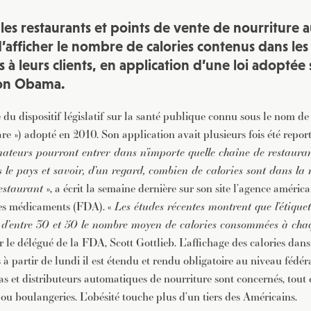
les restaurants et points de vente de nourriture a
’afficher le nombre de calories contenus dans les
 à leurs clients, en application d’une loi adoptée
ion Obama.
ie du dispositif législatif sur la santé publique connu sous le nom d
e ») adopté en 2010. Son application avait plusieurs fois été report
mateurs pourront entrer dans n’importe quelle chaîne de restaura
 le pays et savoir, d’un regard, combien de calories sont dans la 
estaurant
», a écrit la semaine dernière sur son site l’agence améric
des médicaments (FDA). «
Les études récentes montrent que l’étique
 d’entre 30 et 50 le nombre moyen de calories consommées à cha
ar le délégué de la FDA, Scott Gottlieb. L’affichage des calories dans
à partir de lundi il est étendu et rendu obligatoire au niveau fédér
as et distributeurs automatiques de nourriture sont concernés, tout
 ou boulangeries. L’obésité touche plus d’un tiers des Américains.