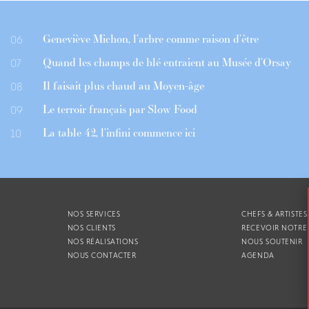
Geneviève Michon, l’arbre comme raison d’être
06
Quand les champs de blé entraient au Musée d’Orsay
07
Il faisait plus chaud au Moyen-âge
08
Le terroir français par Slow Food
09
La table 42, l’infini commence ici
10
NOS SERVICES
CHEFS & ARTISTES
NOS CLIENTS
RECEVOIR NOTRE
NOS RÉALISATIONS
NOUS SOUTENIR
NOUS CONTACTER
AGENDA