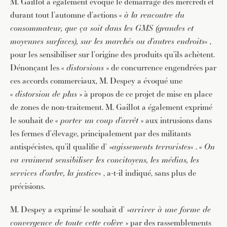
M. Gaillot a également évoqué le démarrage dès mercredi et
durant tout l’automne d’actions «
à la rencontre du
consommateur, que ça soit dans les GMS (grandes et
moyennes surfaces), sur les marchés ou d’autres endroits
« ,
pour les sensibiliser sur l’origine des produits qu’ils achètent.
Dénonçant les «
distorsions
» de concurrence engendrées par
ces accords commerciaux, M. Despey a évoqué une
«
distorsion de plus
» à propos de ce projet de mise en place
de zones de non-traitement. M. Gaillot a également exprimé
le souhait de «
porter un coup d’arrêt
» aux intrusions dans
les fermes d’élevage, principalement par des militants
antispécistes, qu’il qualifie d' »
agissements terroristes
« . «
On
va vraiment sensibiliser les concitoyens, les médias, les
services d’ordre, la justice
« , a-t-il indiqué, sans plus de
précisions.
M. Despey a exprimé le souhait d' »
arriver à une forme de
convergence de toute cette colère
» par des rassemblements