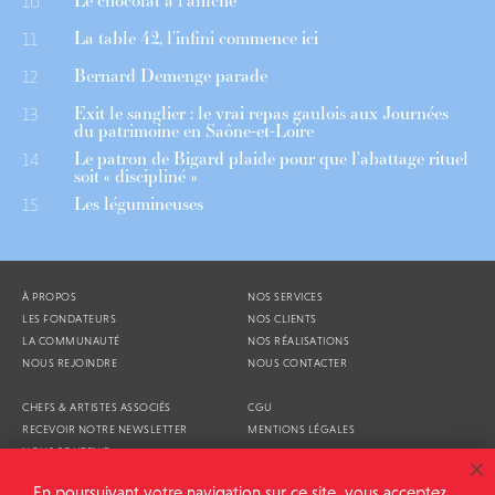
Le chocolat à l’affiche
10
La table 42, l’infini commence ici
11
Bernard Demenge parade
12
Exit le sanglier : le vrai repas gaulois aux Journées
13
du patrimoine en Saône-et-Loire
Le patron de Bigard plaide pour que l’abattage rituel
14
soit « discipliné »
Les légumineuses
15
À PROPOS
NOS SERVICES
LES FONDATEURS
NOS CLIENTS
LA COMMUNAUTÉ
NOS RÉALISATIONS
NOUS REJOINDRE
NOUS CONTACTER
CHEFS & ARTISTES ASSOCIÉS
CGU
RECEVOIR NOTRE NEWSLETTER
MENTIONS LÉGALES
NOUS SOUTENIR
AGENDA
En poursuivant votre navigation sur ce site, vous acceptez