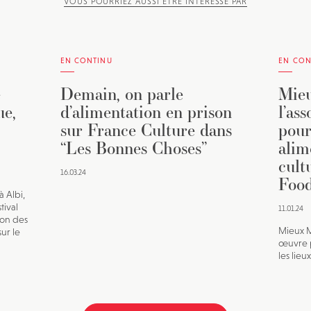
VOUS POURRIEZ AUSSI ÊTRE INTÉRESSÉ PAR
EN CONTINU
EN CON
e
Demain, on parle
Mieu
ue,
d’alimentation en prison
l’as
sur France Culture dans
pour
“Les Bonnes Choses”
alim
cult
16.03.24
Food
à Albi,
tival
11.01.24
ion des
Mieux M
ur le
œuvre p
les lieu