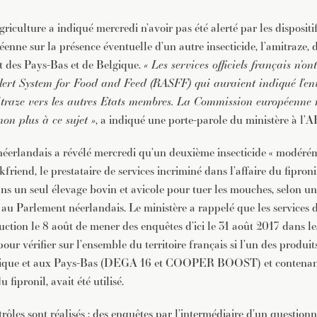
griculture a indiqué mercredi n’avoir pas été alerté par les dispositif
nne sur la présence éventuelle d’un autre insecticide, l’amitraze, 
 des Pays-Bas et de Belgique.
« Les services officiels français n’o
lert System for Food and Feed (RASFF) qui auraient indiqué l’en
itraze vers les autres Etats membres. La Commission européenne 
n plus à ce sujet »
, a indiqué une porte-parole du ministère à l’A
erlandais a révélé mercredi qu’un deuxième insecticide « modérém
kfriend, le prestataire de services incriminé dans l’affaire du fipronil.
dans un seul élevage bovin et avicole pour tuer les mouches, selon un
 au Parlement néerlandais. Le ministère a rappelé que les service
ruction le 8 août de mener des enquêtes d’ici le 31 août 2017 dans l
ur vérifier sur l’ensemble du territoire français si l’un des produit
lgique et aux Pays-Bas (DEGA 16 et COOPER BOOST) et contena
fipronil, avait été utilisé.
ôles sont réalisés : des enquêtes par l’intermédiaire d’un question