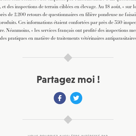
 et des inspections de terrain ciblées en élevage. Au 18 août, « sur 
près de 2.200 retours de questionnaires en filière pondeuse ne faisai
s produits. Ces informations étaient confortées par près de 350 inspec
re. Néanmoins, « les services français ont profité des inspections 
des pratiques en matière de traitements vétérinaires antiparasitaires »
Partagez moi !