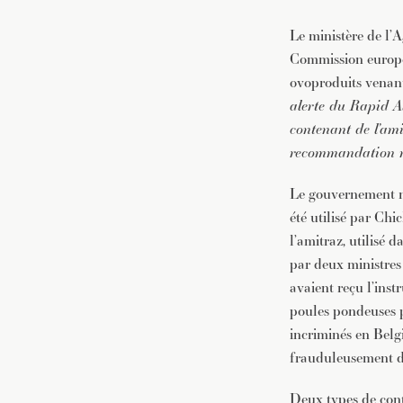
Le ministère de l’A
Commission europée
ovoproduits venant
alerte du Rapid A
contenant de l’am
recommandation no
Le gouvernement né
été utilisé par Chic
l’amitraz, utilisé 
par deux ministres
avaient reçu l’inst
poules pondeuses po
incriminés en Be
frauduleusement du 
Deux types de contr