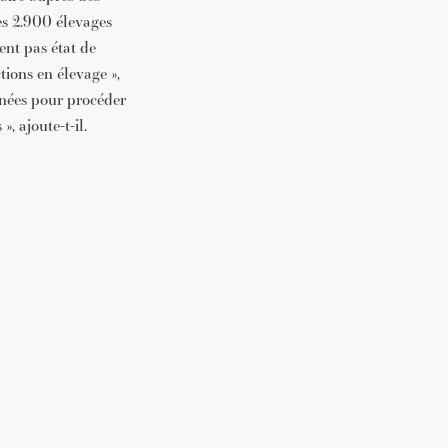
les 2.900 élevages
ent pas état de
tions en élevage »,
menées pour procéder
, ajoute-t-il.