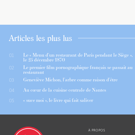
Articles les plus lus
Le « Menu d’un restaurant de Paris pendant le Siège »,
01
le 25 décembre 1870
Le premier film pornographique français se passait au
02
restaurant
Geneviève Michon, l’arbre comme raison d’être
03
Au cœur de la cuisine centrale de Nantes
04
« suce moi », le livre qui fait saliver
05
À PROPOS