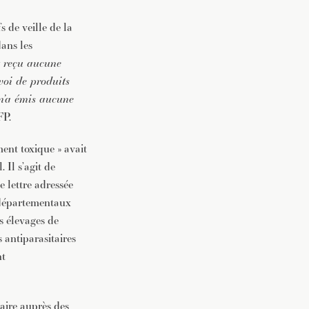
s de veille de la
dans les
nt reçu aucune
voi de produits
n’a émis aucune
FP.
ent toxique » avait
 Il s’agit de
e lettre adressée
s départementaux
es élevages de
s antiparasitaires
nt
naire auprès des