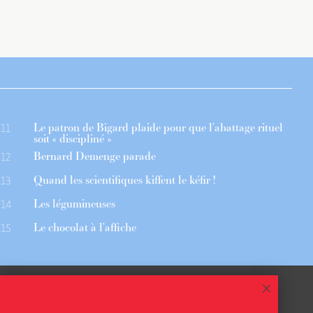
Le patron de Bigard plaide pour que l’abattage rituel
11
soit « discipliné »
Bernard Demenge parade
12
Quand les scientifiques kiffent le kéfir !
13
Les légumineuses
14
Le chocolat à l’affiche
15
 ASSOCIÉS
CGU