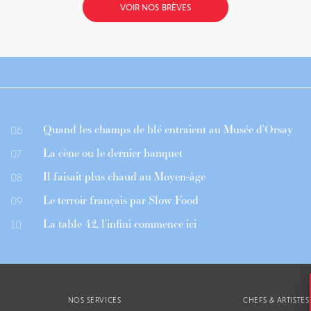
VOIR NOS BRÈVES
Quand les champs de blé entraient au Musée d’Orsay
06
La cène ou le dernier banquet
07
Il faisait plus chaud au Moyen-âge
08
Le terroir français par Slow Food
09
La table 42, l’infini commence ici
10
NOS SERVICES
CHEFS & ARTISTES