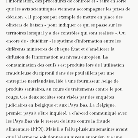
l’information, des procédures de contrôle et « faire en sorte
que les avis scientifiques viennent accompagner les prises de
décision ». Il propose par exemple de mettre en place des
officiers de liaison « pour indiquer ce qui se passe sur les
territoires lorsqu’il y a des contrôles qui sont réalisés ». Ou
encore de « fluidifier » le système d’information entre les
différents ministères de chaque État et d’améliorer la
diffusion de l’information au niveau européen. La
contamination des oeufs s’est produite lors de l’utilisation
frauduleuse du fipronil dans des poulaillers par une
entreprise néerlandaise, liée à une fournisseur belge de
produits sanitaires, au cours de traitements contre le pou
rouge. Ces deux sociétés sont visées par des enquêtes
judiciaires en Belgique et aux Pays-Bas. La Belgique,
premier pays à s’être inquiété, a d’abord communiqué avec
les Pays-Bas via le réseau de lutte contre la fraude
alimentaire (FFN). Mais il a fallu plusieurs semaines avant
que l’alarme ne soit donnée au niveau européen, via une