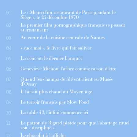
Le « Menu d’un restaurant de Paris pendant le
01
Siège », le 25 décembre 1870
Le premier film pornographique français se passait
02
au restaurant
Au cœur de la cuisine centrale de Nantes
03
« suce moi », le livre qui fait saliver
04
La cène ou le dernier banquet
05
Geneviève Michon, l’arbre comme raison d’être
06
Quand les champs de blé entraient au Musée
07
d’Orsay
Il faisait plus chaud au Moyen-âge
08
Le terroir français par Slow Food
09
La table 42, l’infini commence ici
10
Le patron de Bigard plaide pour que l’abattage rituel
11
soit « discipliné »
Le chocolat à l’affiche
12