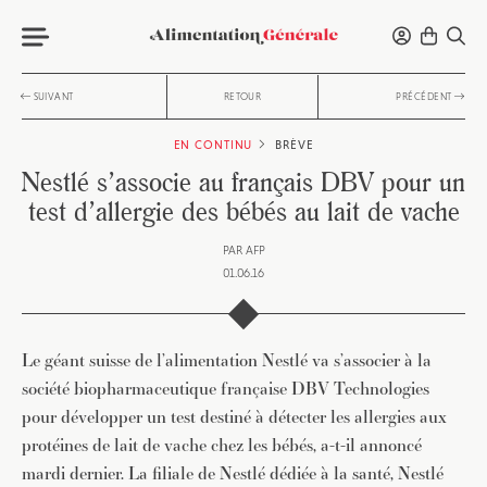
SUIVANT
RETOUR
PRÉCÉDENT
EN CONTINU
BRÈVE
Nestlé s’associe au français DBV pour un
test d’allergie des bébés au lait de vache
PAR
AFP
01.06.16
Le géant suisse de l’alimentation Nestlé va s’associer à la
société biopharmaceutique française DBV Technologies
pour développer un test destiné à détecter les allergies aux
protéines de lait de vache chez les bébés, a-t-il annoncé
mardi dernier. La filiale de Nestlé dédiée à la santé, Nestlé