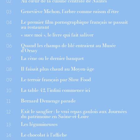
Au cœur de la cuisine centrale de Nantes
02
Geneviève Michon, l’arbre comme raison d’être
03
Le premier film pornographique français se passait
04
au restaurant
« suce moi », le livre qui fait saliver
05
Quand les champs de blé entraient au Musée
06
d’Orsay
La cène ou le dernier banquet
07
Il faisait plus chaud au Moyen-âge
08
Le terroir français par Slow Food
09
La table 42, l’infini commence ici
10
Bernard Demenge parade
11
Exit le sanglier : le vrai repas gaulois aux Journées
12
du patrimoine en Saône-et-Loire
Les légumineuses
13
Le chocolat à l’affiche
14