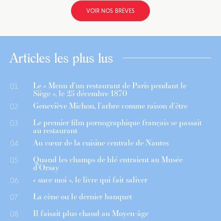
VOIR NOS BRÈVES
Articles les plus lus
Le « Menu d’un restaurant de Paris pendant le
01
Siège », le 25 décembre 1870
Geneviève Michon, l’arbre comme raison d’être
02
Le premier film pornographique français se passait
03
au restaurant
Au cœur de la cuisine centrale de Nantes
04
Quand les champs de blé entraient au Musée
05
d’Orsay
« suce moi », le livre qui fait saliver
06
La cène ou le dernier banquet
07
Il faisait plus chaud au Moyen-âge
08