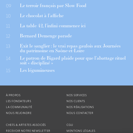
Le terroir français par Slow Food
09
Le chocolat à l’affiche
10
La table 42, l’infini commence ici
11
Bernard Demenge parade
12
Exit le sanglier : le vrai repas gaulois aux Journées
13
du patrimoine en Saône-et-Loire
Le patron de Bigard plaide pour que l’abattage rituel
14
soit « discipliné »
Les légumineuses
15
À PROPOS
NOS SERVICES
LES FONDATEURS
NOS CLIENTS
LA COMMUNAUTÉ
NOS RÉALISATIONS
NOUS REJOINDRE
NOUS CONTACTER
CHEFS & ARTISTES ASSOCIÉS
CGU
RECEVOIR NOTRE NEWSLETTER
MENTIONS LÉGALES