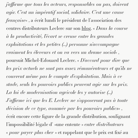
j’affirme que tous les acteurs, responsables ou pas, doivent
agir. C’est un impératif social, solidaire. C’est une cause
française
« , a écrit lundi le président de l’association des
centres distributeurs Leclerc sur son
blog
. «
Dans la course
à la productivité, l’écart se creuse entre les grandes
exploitations et les petites (…) personne n’accompagne
vraiment les éleveurs et on va vers un drame social
« ,
poursuit Michel-Edouard Leclerc. «
D’accord pour dire que
les prix actuels ne sont pas assez rémunérateurs et qu’ils ne
couvrent même pas le compte d’exploitation. Mais à ce
stade, seuls les pouvoirs publics peuvent agir sur les prix.
La loi de modernisation agricole les y autorise (…)
J’affirme ici que les E. Leclerc ne s’opposeront pas à toute
décision de ce type, assumée par les pouvoirs publics
« ,
écrit encore cette figure de la grande distribution, soulignant
l’impossibilité légale d' »une entente »
entre distributeurs
«
pour payer plus cher
» et rappelant que le prix est fixé au