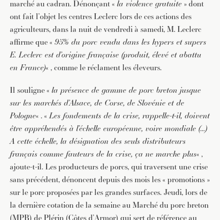
marché au cadran. Dénonçant «
la violence gratuite
» dont
ont fait l’objet les centres Leclerc lors de ces actions des
agriculteurs, dans la nuit de vendredi à samedi, M. Leclerc
affirme que «
95% du porc vendu dans les hypers et supers
E. Leclerc est d’origine française (produit, élevé et abattu
en France)
« , comme le réclament les éleveurs.
Il souligne «
la présence de gamme de porc breton jusque
sur les marchés d’Alsace, de Corse, de Slovénie et de
Pologne
« . «
Les fondements de la crise, rappelle-t-il, doivent
être appréhendés à l’échelle européenne, voire mondiale (…)
A cette échelle, la désignation des seuls distributeurs
français comme fauteurs de la crise, ça ne marche plus
« ,
ajoute-t-il. Les producteurs de porcs, qui traversent une crise
sans précédent, dénoncent depuis des mois les « promotions »
sur le porc proposées par les grandes surfaces. Jeudi, lors de
la dernière cotation de la semaine au Marché du porc breton
(MPB) de Plérin (Côtes d’Armor) qui sert de référence au