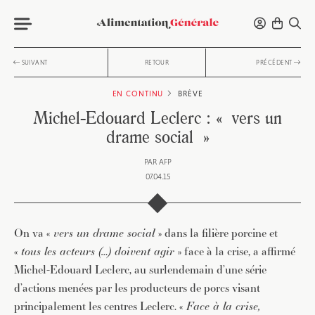
SUIVANT
RETOUR
PRÉCÉDENT
EN CONTINU
BRÈVE
Michel-Edouard Leclerc : « vers un
drame social »
PAR
AFP
07.04.15
On va «
vers un drame social
» dans la filière porcine et
«
tous les acteurs (…) doivent agir
» face à la crise, a affirmé
Michel-Edouard Leclerc, au surlendemain d’une série
d’actions menées par les producteurs de porcs visant
principalement les centres Leclerc. «
Face à la crise,