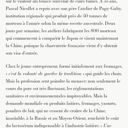
sur le visiteur un tenace souvenir de cuirs fumés. A 35 ans,
Pascal Nicollet a repris avec son père l’atelier de Papy-Gaby,
institution régionale qui produit près de 50 tonnes de
morteau à l’année selon la même recette ancestrale. Deux
jours par semaine, les ateliers fabriquent les 800 morteau
qui commencent à conquérir le Japon et visent maintenant
la Chine, puisque la charcuterie française vient d’y obtenir
son visa d’entrée.
Chez le jeune entrepreneur, formé initialement aux fromages,
«
c’est la volonté de garder la tradition
» qui guide les choix.
Mais la profession sent poindre la menace: non seulement le
cours du porc est très fluctuant, les réglementations
sanitaires et environnementales impitoyables. Mais la
demande mondiale en produits laitiers, fromages, yaourts,
poudres de lait, qui ne cessent de croître de la Chine,
insatiable, à la Russie et au Moyen-Orient, renchérit le coût
du lactosérum indispensable à l’industrie laitière. «
Une