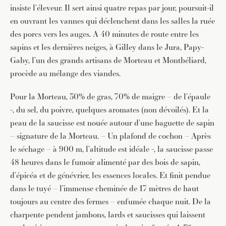
insiste l’éleveur. Il sert ainsi quatre repas par jour, poursuit-il
en ouvrant les vannes qui déclenchent dans les salles la ruée
des porcs vers les auges. A 40 minutes de route entre les
sapins et les dernières neiges, à Gilley dans le Jura, Papy-
Gaby, l’un des grands artisans de Morteau et Montbéliard,
procède au mélange des viandes.
Pour la Morteau, 30% de gras, 70% de maigre – de l’épaule
-, du sel, du poivre, quelques aromates (non dévoilés). Et la
peau de la saucisse est nouée autour d’une baguette de sapin
– signature de la Morteau. – Un plafond de cochon – Après
le séchage – à 900 m, l’altitude est idéale -, la saucisse passe
48 heures dans le fumoir alimenté par des bois de sapin,
d’épicéa et de génévrier, les essences locales. Et finit pendue
dans le tuyé – l’immense cheminée de 17 mètres de haut
toujours au centre des fermes – enfumée chaque nuit. De la
charpente pendent jambons, lards et saucisses qui laissent