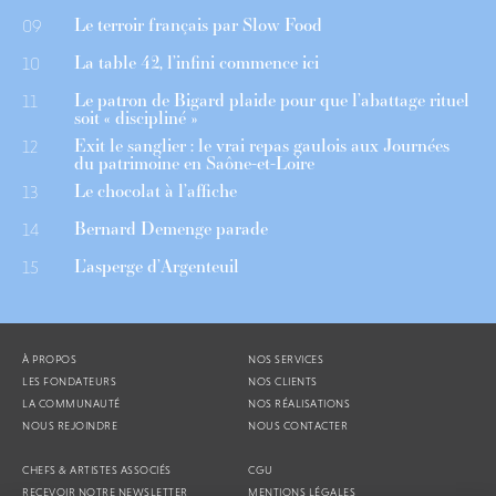
Le terroir français par Slow Food
09
La table 42, l’infini commence ici
10
Le patron de Bigard plaide pour que l’abattage rituel
11
soit « discipliné »
Exit le sanglier : le vrai repas gaulois aux Journées
12
du patrimoine en Saône-et-Loire
Le chocolat à l’affiche
13
Bernard Demenge parade
14
L’asperge d’Argenteuil
15
À PROPOS
NOS SERVICES
LES FONDATEURS
NOS CLIENTS
LA COMMUNAUTÉ
NOS RÉALISATIONS
NOUS REJOINDRE
NOUS CONTACTER
CHEFS & ARTISTES ASSOCIÉS
CGU
RECEVOIR NOTRE NEWSLETTER
MENTIONS LÉGALES