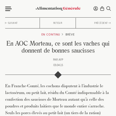
SUIVANT
RETOUR
PRÉCÉDENT
EN CONTINU
BRÈVE
En AOC Morteau, ce sont les vaches qui
donnent de bonnes saucisses
PAR
AFP
03.04.15
En Franche-Comté, les cochons disputent à l’industrie le
lactosérum, ou petit lait, résidu du Comté indispensable à la
confection des saucisses de Morteau autant qu’à celle des
poudres et produits laitiers que le monde entier s’arrache.
Seuls les porcs élevés au petit-lait (un tiers de la ration)