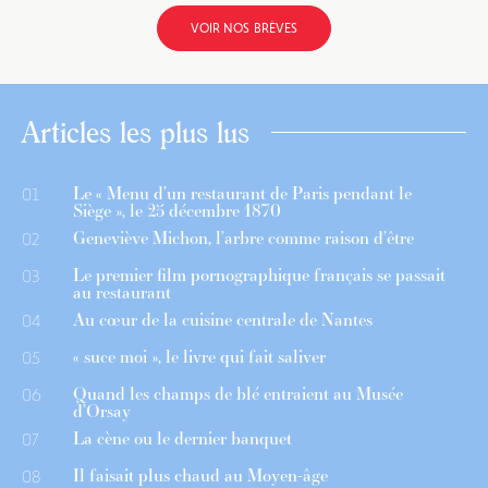
VOIR NOS BRÈVES
Articles les plus lus
Le « Menu d’un restaurant de Paris pendant le
01
Siège », le 25 décembre 1870
Geneviève Michon, l’arbre comme raison d’être
02
Le premier film pornographique français se passait
03
au restaurant
Au cœur de la cuisine centrale de Nantes
04
« suce moi », le livre qui fait saliver
05
Quand les champs de blé entraient au Musée
06
d’Orsay
La cène ou le dernier banquet
07
Il faisait plus chaud au Moyen-âge
08