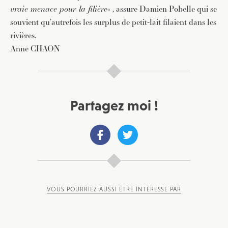
vraie menace pour la filière
« , assure Damien Pobelle qui se
souvient qu’autrefois les surplus de petit-lait filaient dans les
JE M'INSCRIS À LA NEWSLETTER
rivières.
Pour recevoir toutes les deux semaines notre lettre
Anne CHAON
d’info avec une sélection d’articles …
Partagez moi !
VOUS POURRIEZ AUSSI ÊTRE INTÉRESSÉ PAR