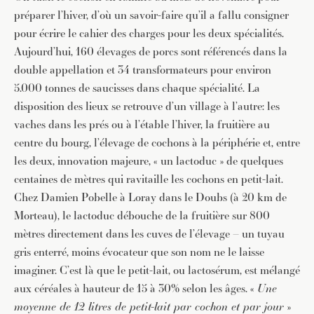
préparer l’hiver, d’où un savoir-faire qu’il a fallu consigner
pour écrire le cahier des charges pour les deux spécialités.
Aujourd’hui, 160 élevages de porcs sont référencés dans la
double appellation et 34 transformateurs pour environ
5.000 tonnes de saucisses dans chaque spécialité. La
disposition des lieux se retrouve d’un village à l’autre: les
vaches dans les prés ou à l’étable l’hiver, la fruitière au
centre du bourg, l’élevage de cochons à la périphérie et, entre
les deux, innovation majeure, « un lactoduc » de quelques
centaines de mètres qui ravitaille les cochons en petit-lait.
Chez Damien Pobelle à Loray dans le Doubs (à 20 km de
Morteau), le lactoduc débouche de la fruitière sur 800
mètres directement dans les cuves de l’élevage – un tuyau
gris enterré, moins évocateur que son nom ne le laisse
imaginer. C’est là que le petit-lait, ou lactosérum, est mélangé
aux céréales à hauteur de 15 à 30% selon les âges. «
Une
moyenne de 12 litres de petit-lait par cochon et par jour
»