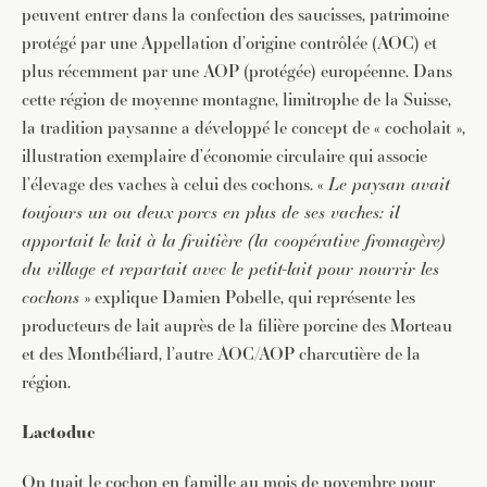
peuvent entrer dans la confection des saucisses, patrimoine
protégé par une Appellation d’origine contrôlée (AOC) et
plus récemment par une AOP (protégée) européenne. Dans
cette région de moyenne montagne, limitrophe de la Suisse,
la tradition paysanne a développé le concept de « cocholait »,
illustration exemplaire d’économie circulaire qui associe
l’élevage des vaches à celui des cochons. «
Le paysan avait
toujours un ou deux porcs en plus de ses vaches: il
apportait le lait à la fruitière (la coopérative fromagère)
du village et repartait avec le petit-lait pour nourrir les
cochons
» explique Damien Pobelle, qui représente les
producteurs de lait auprès de la filière porcine des Morteau
et des Montbéliard, l’autre AOC/AOP charcutière de la
région.
Lactoduc
On tuait le cochon en famille au mois de novembre pour