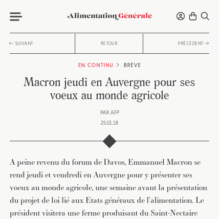
SUIVANT
RETOUR
PRÉCÉDENT
EN CONTINU
BRÈVE
Macron jeudi en Auvergne pour ses
voeux au monde agricole
PAR
AFP
25.01.18
A peine revenu du forum de Davos, Emmanuel Macron se
rend jeudi et vendredi en Auvergne pour y présenter ses
voeux au monde agricole, une semaine avant la présentation
du projet de loi lié aux Etats généraux de l’alimentation. Le
président visitera une ferme produisant du Saint-Nectaire