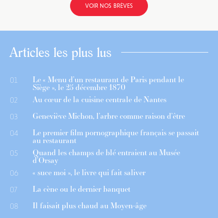
VOIR NOS BRÈVES
Articles les plus lus
Le « Menu d’un restaurant de Paris pendant le
01
Siège », le 25 décembre 1870
Au cœur de la cuisine centrale de Nantes
02
Geneviève Michon, l’arbre comme raison d’être
03
Le premier film pornographique français se passait
04
au restaurant
Quand les champs de blé entraient au Musée
05
d’Orsay
« suce moi », le livre qui fait saliver
06
La cène ou le dernier banquet
07
Il faisait plus chaud au Moyen-âge
08