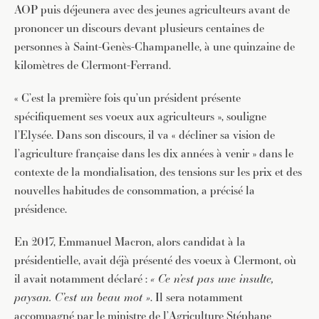
AOP puis déjeunera avec des jeunes agriculteurs avant de
prononcer un discours devant plusieurs centaines de
personnes à Saint-Genès-Champanelle, à une quinzaine de
kilomètres de Clermont-Ferrand.
« C’est la première fois qu’un président présente
spécifiquement ses voeux aux agriculteurs », souligne
l’Elysée. Dans son discours, il va « décliner sa vision de
l’agriculture française dans les dix années à venir » dans le
contexte de la mondialisation, des tensions sur les prix et des
nouvelles habitudes de consommation, a précisé la
présidence.
En 2017, Emmanuel Macron, alors candidat à la
présidentielle, avait déjà présenté des voeux à Clermont, où
il avait notamment déclaré :
« Ce n’est pas une insulte,
paysan. C’est un beau mot »
. Il sera notamment
accompagné par le ministre de l’Agriculture Stéphane