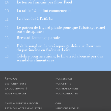
Le terroir français par Slow Food
09
La table 42, l’infini commence ici
10
Le chocolat à l’affiche
11
Le patron de Bigard plaide pour que l’abattage rituel
12
soit « discipliné »
Bernard Demenge parade
13
Exit le sanglier : le vrai repas gaulois aux Journées
14
du patrimoine en Saône-et-Loire
Célèbre pour sa cuisine, le Liban éclaboussé par des
15
scandales alimentaires
À PROPOS
NOS SERVICES
LES FONDATEURS
NOS CLIENTS
LA COMMUNAUTÉ
NOS RÉALISATIONS
NOUS REJOINDRE
NOUS CONTACTER
CHEFS & ARTISTES ASSOCIÉS
CGU
RECEVOIR NOTRE NEWSLETTER
MENTIONS LÉGALES