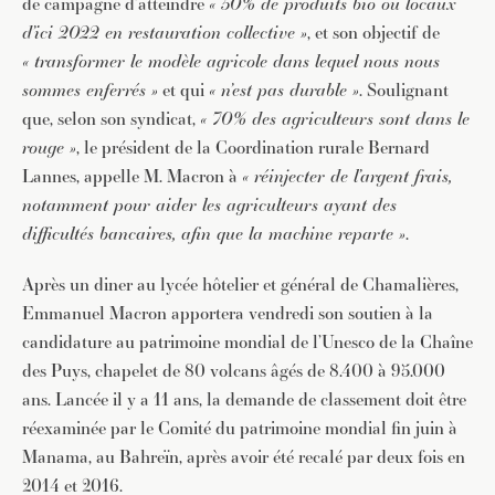
de campagne d’atteindre
« 50% de produits bio ou locaux
d’ici 2022 en restauration collective »
, et son objectif de
« transformer le modèle agricole dans lequel nous nous
sommes enferrés »
et qui
« n’est pas durable »
. Soulignant
que, selon son syndicat,
« 70% des agriculteurs sont dans le
rouge »
, le président de la Coordination rurale Bernard
Lannes, appelle M. Macron à
« réinjecter de l’argent frais,
notamment pour aider les agriculteurs ayant des
difficultés bancaires, afin que la machine reparte »
.
Après un diner au lycée hôtelier et général de Chamalières,
Emmanuel Macron apportera vendredi son soutien à la
candidature au patrimoine mondial de l’Unesco de la Chaîne
des Puys, chapelet de 80 volcans âgés de 8.400 à 95.000
ans. Lancée il y a 11 ans, la demande de classement doit être
réexaminée par le Comité du patrimoine mondial fin juin à
Manama, au Bahreïn, après avoir été recalé par deux fois en
2014 et 2016.