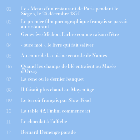
Le « Menu d’un restaurant de Paris pendant le
01
Siège », le 25 décembre 1870
Le premier film pornographique français se passait
02
au restaurant
Geneviève Michon, l’arbre comme raison d’être
03
« suce moi », le livre qui fait saliver
04
Au cœur de la cuisine centrale de Nantes
05
Quand les champs de blé entraient au Musée
06
d’Orsay
La cène ou le dernier banquet
07
Il faisait plus chaud au Moyen-âge
08
Le terroir français par Slow Food
09
La table 42, l’infini commence ici
10
Le chocolat à l’affiche
11
Bernard Demenge parade
12