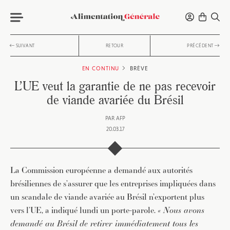
SUIVANT
RETOUR
PRÉCÉDENT
EN CONTINU
BRÈVE
L’UE veut la garantie de ne pas recevoir
de viande avariée du Brésil
PAR
AFP
20.03.17
La Commission européenne a demandé aux autorités
brésiliennes de s’assurer que les entreprises impliquées dans
un scandale de viande avariée au Brésil n’exportent plus
vers l’UE, a indiqué lundi un porte-parole.
« Nous avons
demandé au Brésil de retirer immédiatement tous les