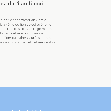
ez du 4 au 6 mai.
ée par le chef marseillais Gérald
t, la 4ème édition de cet événement
lera Place des Lices un large marché
ucteurs et sera ponctuée de
rations culinaires assurées par une
ne de grands chefs et pâtissiers autour