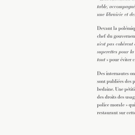
table, accompagné 
une librairie et d
Devant la polémiqu
chef du gouverneme
n’est pas cohérent
superettes pour la 
tout
» pour éviter c
Des internautes o
sont publiées des 
bedaine. Une pétiti
des droits des usa
police morale » qu
restaurant sur cett