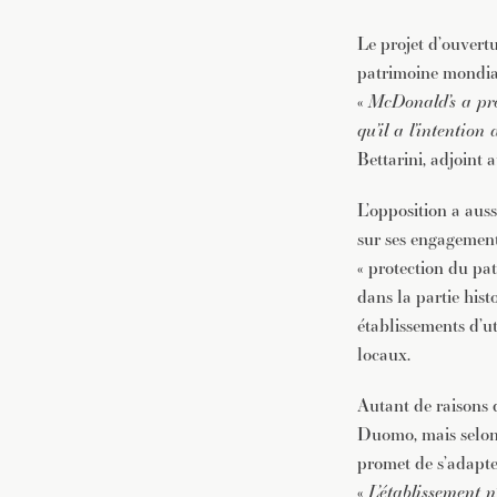
Le projet d’ouvert
patrimoine mondial 
«
McDonald’s a pr
qu’il a l’intention
Bettarini, adjoint
L’opposition a auss
sur ses engagement
« protection du pat
dans la partie hist
établissements d’ut
locaux.
Autant de raisons q
Duomo, mais selon 
promet de s’adapte
«
L’établissement n