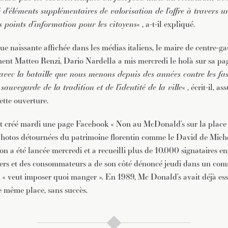
d’éléments supplémentaires de valorisation de l’offre à travers un
es points d’information pour les citoyens
« , a-t-il expliqué.
e naissante affichée dans les médias italiens, le maire de centre-g
nt Matteo Renzi, Dario Nardella a mis mercredi le holà sur sa pa
 avec la bataille que nous menons depuis des années contre les fast
sauvegarde de la tradition et de l’identité de la ville
« , écrit-il, a
ette ouverture.
nt créé mardi une page Facebook « Non au McDonald’s sur la place
photos détournées du patrimoine florentin comme le David de Mich
on a été lancée mercredi et a recueilli plus de 10.000 signataires en
gers et des consommateurs a de son côté dénoncé jeudi dans un co
i « veut imposer quoi manger ». En 1989, Mc Donald’s avait déjà es
e même place, sans succès.