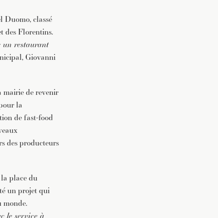
el Duomo, classé
t des Florentins.
 un restaurant
unicipal, Giovanni
la mairie de revenir
pour la
ation de fast-food
uveaux
ers des producteurs
 la place du
té un projet qui
au monde.
c le service à