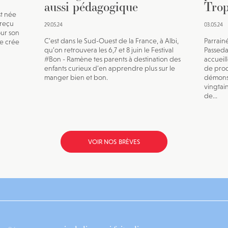
aussi pédagogique
Trop
st née
a reçu
29.05.24
03.05.24
our son
C’est dans le Sud-Ouest de la France, à Albi,
Parrain
te crée
qu’on retrouvera les 6,7 et 8 juin le Festival
Passeda
#Bon - Ramène tes parents à destination des
accueil
enfants curieux d’en apprendre plus sur le
de prod
manger bien et bon.
démonst
vingtai
de...
VOIR NOS BRÈVES