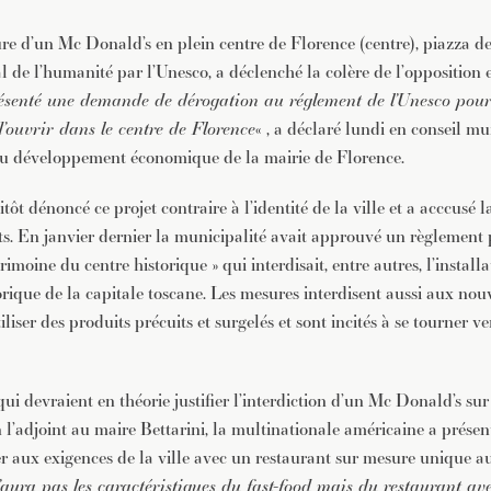
ure d’un Mc Donald’s en plein centre de Florence (centre), piazza d
de l’humanité par l’Unesco, a déclenché la colère de l’opposition e
ésenté une demande de dérogation au réglement de l’Unesco pour
 d’ouvrir dans le centre de Florence
« , a déclaré lundi en conseil m
 au développement économique de la mairie de Florence.
itôt dénoncé ce projet contraire à l’identité de la ville et a acccusé 
s. En janvier dernier la municipalité avait approuvé un règlement 
rimoine du centre historique » qui interdisait, entre autres, l’install
orique de la capitale toscane. Les mesures interdisent aussi aux no
iliser des produits précuits et surgelés et sont incités à se tourner v
ui devraient en théorie justifier l’interdiction d’un Mc Donald’s sur
l’adjoint au maire Bettarini, la multinationale américaine a présen
r aux exigences de la ville avec un restaurant sur mesure unique 
’aura pas les caractéristiques du fast-food mais du restaurant ave