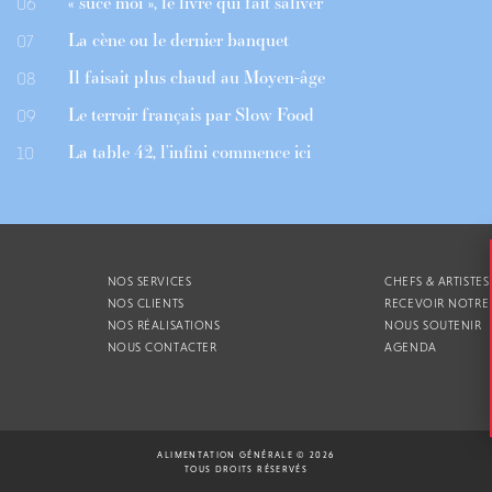
« suce moi », le livre qui fait saliver
06
La cène ou le dernier banquet
07
Il faisait plus chaud au Moyen-âge
08
Le terroir français par Slow Food
09
La table 42, l’infini commence ici
10
NOS SERVICES
CHEFS & ARTISTES
NOS CLIENTS
RECEVOIR NOTRE
NOS RÉALISATIONS
NOUS SOUTENIR
NOUS CONTACTER
AGENDA
ALIMENTATION GÉNÉRALE © 2026
TOUS DROITS RÉSERVÉS