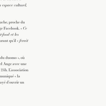
 espace culturel,
auche, proche du
ge Facebook. «
Ce
-food et les
ssurant qu’il «
ferait
 du duomo », où
el Ange avec une
 24h. L’association
mmuniqué « la
sayé d’ouvrir un