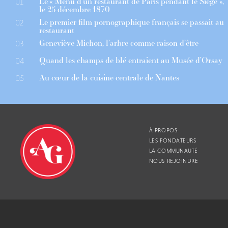
Le « Menu d’un restaurant de Paris pendant le Siège »,
01
le 25 décembre 1870
Le premier film pornographique français se passait au
02
restaurant
Geneviève Michon, l’arbre comme raison d’être
03
Quand les champs de blé entraient au Musée d’Orsay
04
Au cœur de la cuisine centrale de Nantes
05
À PROPOS
LES FONDATEURS
LA COMMUNAUTÉ
NOUS REJOINDRE