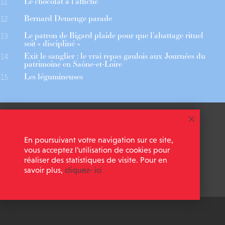
Le chocolat à l’affiche
11
Bernard Demenge parade
12
Le patron de Bigard plaide pour que l’abattage rituel
13
soit « discipliné »
Exit le sanglier : le vrai repas gaulois aux Journées du
14
patrimoine en Saône-et-Loire
Les légumineuses
15
 ASSOCIÉS
CGU
En poursuivant votre navigation sur ce site,
 NEWSLETTER
MENTIONS LÉGALES
vous acceptez l’utilisation de cookies pour
réaliser des statistiques de visite. Pour en
savoir plus,
cliquez- ici