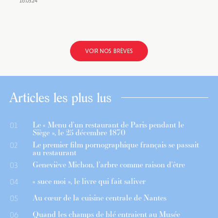
16.03.24
VOIR NOS BRÈVES
Articles les plus lus
Le « Menu d’un restaurant de Paris pendant le
01
Siège », le 25 décembre 1870
Le premier film pornographique français se passait
02
au restaurant
Geneviève Michon, l’arbre comme raison d’être
03
« suce moi », le livre qui fait saliver
04
Au cœur de la cuisine centrale de Nantes
05
Quand les champs de blé entraient au Musée
06