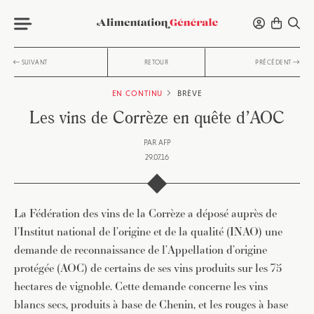
SUIVANT
RETOUR
PRÉCÉDENT
EN CONTINU
BRÈVE
Les vins de Corrèze en quête d’AOC
PAR
AFP
29.07.16
La Fédération des vins de la Corrèze a déposé auprès de
l’Institut national de l’origine et de la qualité (INAO) une
demande de reconnaissance de l’Appellation d’origine
protégée (AOC) de certains de ses vins produits sur les 75
hectares de vignoble. Cette demande concerne les vins
blancs secs, produits à base de Chenin, et les rouges à base