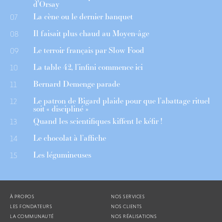
d’Orsay
La cène ou le dernier banquet
07
Il faisait plus chaud au Moyen-âge
08
Le terroir français par Slow Food
09
La table 42, l’infini commence ici
10
Bernard Demenge parade
11
Le patron de Bigard plaide pour que l’abattage rituel
12
soit « discipliné »
Quand les scientifiques kiffent le kéfir !
13
Le chocolat à l’affiche
14
Les légumineuses
15
À PROPOS
NOS SERVICES
LES FONDATEURS
NOS CLIENTS
LA COMMUNAUTÉ
NOS RÉALISATIONS