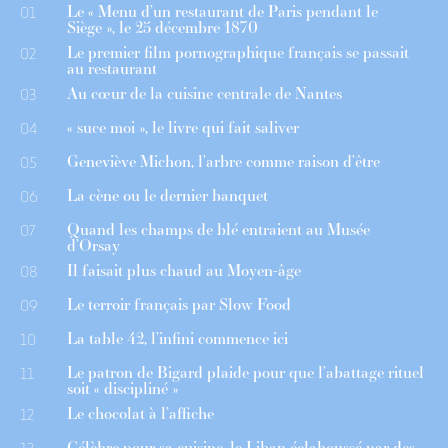
Le « Menu d’un restaurant de Paris pendant le
01
Siège », le 25 décembre 1870
Le premier film pornographique français se passait
02
au restaurant
Au cœur de la cuisine centrale de Nantes
03
« suce moi », le livre qui fait saliver
04
Geneviève Michon, l’arbre comme raison d’être
05
La cène ou le dernier banquet
06
Quand les champs de blé entraient au Musée
07
d’Orsay
Il faisait plus chaud au Moyen-âge
08
Le terroir français par Slow Food
09
La table 42, l’infini commence ici
10
Le patron de Bigard plaide pour que l’abattage rituel
11
soit « discipliné »
Le chocolat à l’affiche
12
Célèbre pour sa cuisine, le Liban éclaboussé par des