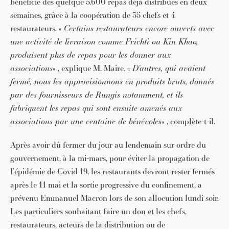
bénéficié des quelque 5.600 repas déjà distribués en deux
semaines, grâce à la coopération de 35 chefs et 4
restaurateurs. «
Certains restaurateurs encore ouverts avec
une activité de livraison comme Frichti ou Kin Khao,
produisent plus de repas pour les donner aux
associations
« , explique M. Maire. «
D’autres, qui avaient
fermé, nous les approvisionnons en produits bruts, donnés
par des fournisseurs de Rungis notamment, et ils
fabriquent les repas qui sont ensuite amenés aux
associations par une centaine de bénévoles
« , complète-t-il.
Après avoir dû fermer du jour au lendemain sur ordre du
gouvernement, à la mi-mars, pour éviter la propagation de
l’épidémie de Covid-19, les restaurants devront rester fermés
après le 11 mai et la sortie progressive du confinement, a
prévenu Emmanuel Macron lors de son allocution lundi soir.
Les particuliers souhaitant faire un don et les chefs,
restaurateurs, acteurs de la distribution ou de