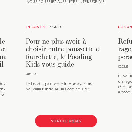
VOUS POURRIEZ AUSSI ÊTRE INTÉRESSÉ PAR
EN CONTINU
GUIDE
EN CON
le
Pour ne plus avoir à
Refu
me
choisir entre poussette et
rago
éma
fourchette, le Fooding
pers
il
Kids vous guide
01.12.23
29.02.24
Lundi 
un rago
des
Le Fooding a encore frappé avec une
Ground 
on-
nouvelle rubrique : le Fooding Kids.
arrondi
vier
VOIR NOS BRÈVES