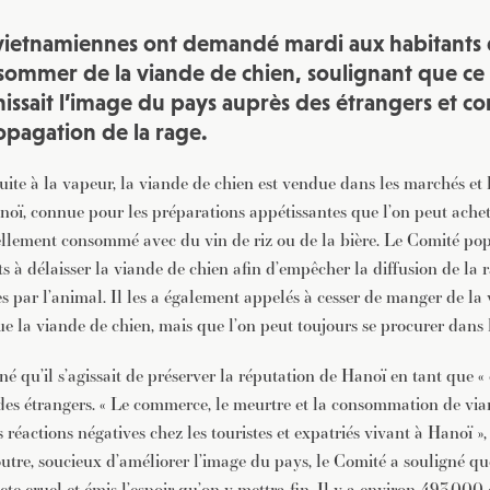
 vietnamiennes ont demandé mardi aux habitants
sommer de la viande de chien, soulignant que ce 
nissait l’image du pays auprès des étrangers et c
opagation de la rage.
cuite à la vapeur, la viande de chien est vendue dans les marchés e
noï, connue pour les préparations appétissantes que l’on peut achet
nellement consommé avec du vin de riz ou de la bière. Le Comité po
ts à délaisser la viande de chien afin d’empêcher la diffusion de la r
s par l’animal. Il les a également appelés à cesser de manger de la 
e la viande de chien, mais que l’on peut toujours se procurer dans l
é qu’il s’agissait de préserver la réputation de Hanoï en tant que « c
es étrangers. « Le commerce, le meurtre et la consommation de via
s réactions négatives chez les touristes et expatriés vivant à Hanoï »,
re, soucieux d’améliorer l’image du pays, le Comité a souligné que
te cruel et émis l’espoir qu’on y mettra fin. Il y a environ 493.000 