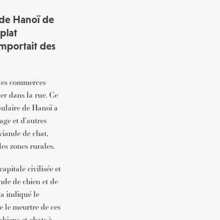
 de Hanoï de
plat
omportait des
t les commerces
er dans la rue. Ce
pulaire de Hanoï a
age et d’autres
viande de chat,
es zones rurales.
apitale civilisée et
nde de chien et de
 a indiqué le
 le meurtre de ces
chiens et chats à