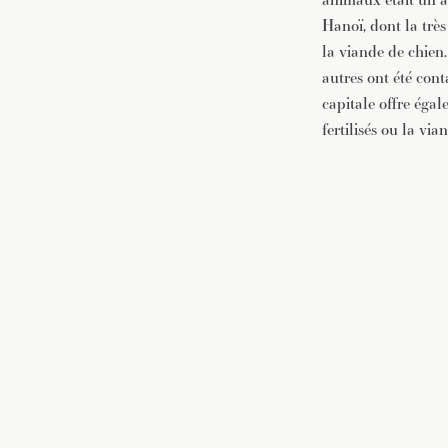
Hanoï, dont la trè
la viande de chien
autres ont été cont
capitale offre éga
fertilisés ou la via