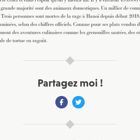
s grande majorité sont des animaux domestiques. Un millier de co
. Trois personnes sont mortes de la rage à Hanoï depuis début 2018
aminées, selon des chiffres officiels. Connue pour ses plats vendus d
lement des aventures culinaires comme les grenouilles sautées, des
nde de tortue en ragoût.
Partagez moi !