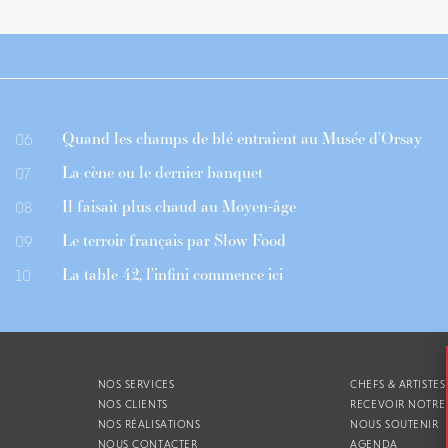
Quand les champs de blé entraient au Musée d’Orsay
06
La cène ou le dernier banquet
07
Il faisait plus chaud au Moyen-âge
08
Le terroir français par Slow Food
09
La table 42, l’infini commence ici
10
NOS SERVICES
CHEFS & ARTISTES
NOS CLIENTS
RECEVOIR NOTRE
NOS RÉALISATIONS
NOUS SOUTENIR
NOUS CONTACTER
AGENDA