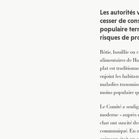
Les autorités
cesser de con
populaire ter
risques de pr
Rôtie, bouillie ou 
alimentaires de Ha
plat est tradition
enjoint les habitan
maladies transmise
moins populaire qu
Le Comité a soulign
moderne » auprès d
chat ont suscité de
communiqué. En out
animaux était un ac