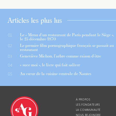
Articles les plus lus
Le « Menu d’un restaurant de Paris pendant le Siège »,
01
le 25 décembre 1870
Le premier film pornographique français se passait au
02
restaurant
Geneviève Michon, l’arbre comme raison d’être
03
« suce moi », le livre qui fait saliver
04
Au cœur de la cuisine centrale de Nantes
05
À PROPOS
LES FONDATEURS
LA COMMUNAUTÉ
NOUS REJOINDRE