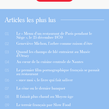
Articles les plus lus
Le « Menu d’un restaurant de Paris pendant le
01
Siège », le 25 décembre 1870
Geneviève Michon, l’arbre comme raison d’être
02
Quand les champs de blé entraient au Musée
03
d’Orsay
Au cœur de la cuisine centrale de Nantes
04
Le premier film pornographique français se passait
05
au restaurant
« suce moi », le livre qui fait saliver
06
La cène ou le dernier banquet
07
Il faisait plus chaud au Moyen-âge
08
Le terroir français par Slow Food
09