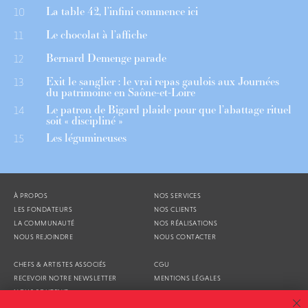
La table 42, l’infini commence ici
10
Le chocolat à l’affiche
11
Bernard Demenge parade
12
Exit le sanglier : le vrai repas gaulois aux Journées
13
du patrimoine en Saône-et-Loire
Le patron de Bigard plaide pour que l’abattage rituel
14
soit « discipliné »
Les légumineuses
15
À PROPOS
NOS SERVICES
LES FONDATEURS
NOS CLIENTS
LA COMMUNAUTÉ
NOS RÉALISATIONS
NOUS REJOINDRE
NOUS CONTACTER
CHEFS & ARTISTES ASSOCIÉS
CGU
RECEVOIR NOTRE NEWSLETTER
MENTIONS LÉGALES
NOUS SOUTENIR
AGENDA