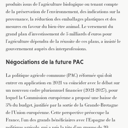
produits issus de l’agriculture biologique ou tenant compte
de la préservation de l’environnement, des indications sur la
provenance, la réduction des emballages plastiques et des
mesures en faveur du bien-être animal. Le versement du
grand plan d’investissement de 5 milliards d’euros pour
l’agriculture dépendra de la réussite de ces plans, a insisté le
gouvernement auprès des interprofessions.
Négociations de la future PAC
La politique agricole commune (PAC) réformée qui doit
entrer en application en 2021 va coïncider avec le débat sur
un nouveau cadre pluriannuel financier (2021-2027), pour
lequel la Commission européenne a proposé une baisse de
5% du budget, justifiée par la sortie de la Grande-Bretagne
de l’Union européenne. Cette perspective préoccupe la
France, l’un des grands bénéficiaires avec l’Espagne de la
politique agricole, qui a pris la tête d’un groupe de 20