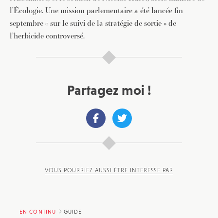
l’Écologie. Une mission parlementaire a été lancée fin
JE M'INSCRIS À LA NEWSLETTER
septembre « sur le suivi de la stratégie de sortie » de
Pour recevoir toutes les deux semaines notre lettre
l’herbicide controversé.
d’info avec une sélection d’articles …
Partagez moi !
VOUS POURRIEZ AUSSI ÊTRE INTÉRESSÉ PAR
EN CONTINU
GUIDE