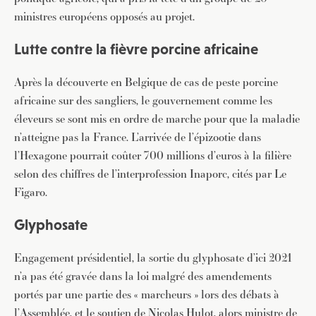
ministres européens opposés au projet.
Lutte contre la fièvre porcine africaine
Après la découverte en Belgique de cas de peste porcine
africaine sur des sangliers, le gouvernement comme les
éleveurs se sont mis en ordre de marche pour que la maladie
n’atteigne pas la France. L’arrivée de l’épizootie dans
l’Hexagone pourrait coûter 700 millions d’euros à la filière
selon des chiffres de l’interprofession Inaporc, cités par Le
Figaro.
Glyphosate
Engagement présidentiel, la sortie du glyphosate d’ici 2021
n’a pas été gravée dans la loi malgré des amendements
portés par une partie des « marcheurs » lors des débats à
l’Assemblée, et le soutien de Nicolas Hulot, alors ministre de