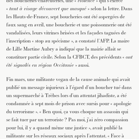
des boucheries-charcuteries, une «
violence
» qui s’exerce
«
tant à visage découvert que masqué
» selon la lettre. Dans
les Hauts-de-France, sept boucheries ont été aspergées de
faux sang en avril, une boucherie et une poissonnerie ont été
vandalisées, leurs vitrines brisées et les façades taguées de
l’inscription « stop au spécisme », a constaté l’AFP. La maire
de Lille Martine Aubry a indiqué que la mairie allait se
constituer partie civile. Selon la CFBCT, des précédents «
ont
été signalés en région Occitanie
» aussi.
Fin mars, une militante vegan de la cause animale qui avait
publié un message injurieux à l’égard d’un boucher tué dans
un supermarché à Trèbes lors d’un attentat jihadiste, a été
condamnée à sept mois de prison avec sursis pour « apologie
du terrorisme ». « Ben quoi, ça vous choque un assassin qui
se fait tuer par un terroriste ? Pas moi, j’ai zéro compassion
pour lui, il y a quand même une justice », avait publié la
militante sur les réseaux sociaux après l’attentat. « Face à