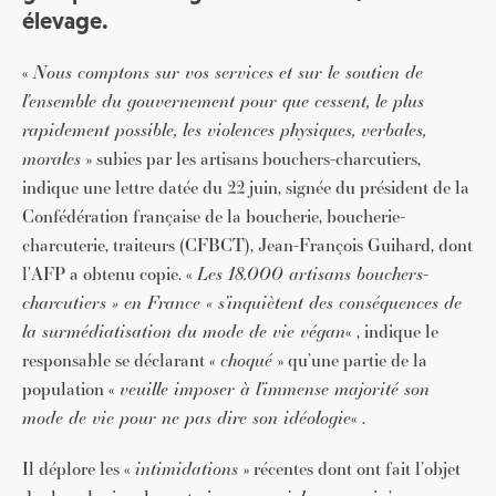
élevage.
«
Nous comptons sur vos services et sur le soutien de
l’ensemble du gouvernement pour que cessent, le plus
rapidement possible, les violences physiques, verbales,
morales
» subies par les artisans bouchers-charcutiers,
indique une lettre datée du 22 juin, signée du président de la
Confédération française de la boucherie, boucherie-
charcuterie, traiteurs (CFBCT), Jean-François Guihard, dont
l’AFP a obtenu copie. «
Les 18.000 artisans bouchers-
charcutiers » en France « s’inquiètent des conséquences de
la surmédiatisation du mode de vie végan
« , indique le
responsable se déclarant «
choqué
» qu’une partie de la
population «
veuille imposer à l’immense majorité son
mode de vie pour ne pas dire son idéologie
« .
Il déplore les «
intimidations
» récentes dont ont fait l’objet