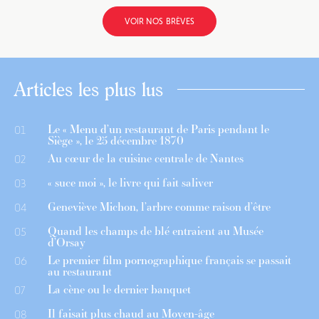
VOIR NOS BRÈVES
Articles les plus lus
Le « Menu d’un restaurant de Paris pendant le
01
Siège », le 25 décembre 1870
Au cœur de la cuisine centrale de Nantes
02
« suce moi », le livre qui fait saliver
03
Geneviève Michon, l’arbre comme raison d’être
04
Quand les champs de blé entraient au Musée
05
d’Orsay
Le premier film pornographique français se passait
06
au restaurant
La cène ou le dernier banquet
07
Il faisait plus chaud au Moyen-âge
08