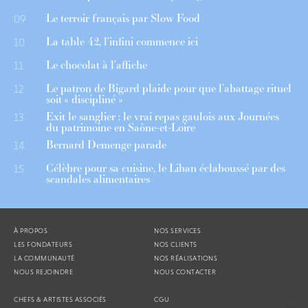
Le terroir français par Slow Food
09
La table 42, l’infini commence ici
10
Le chocolat à l’affiche
11
Le patron de Bigard plaide pour que l’abattage rituel
12
soit « discipliné »
Exit le sanglier : le vrai repas gaulois aux Journées
13
du patrimoine en Saône-et-Loire
Bernard Demenge parade
14
Célèbre pour sa cuisine, le Liban éclaboussé par des
15
scandales alimentaires
À PROPOS
NOS SERVICES
LES FONDATEURS
NOS CLIENTS
LA COMMUNAUTÉ
NOS RÉALISATIONS
NOUS REJOINDRE
NOUS CONTACTER
CHEFS & ARTISTES ASSOCIÉS
CGU