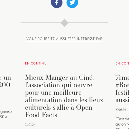
VOUS POURRIEZ AUSSI ÊTRE INTÉRESSÉ PAR
EN CONTINU
EN CON
e un
Mieux Manger au Ciné,
7ème
 200
l’association qui œuvre
#Bon
pour une meilleure
fest
alimentation dans les lieux
auss
culturels s’allie à Open
29.05.24
rganise
Food Facts
h30 à
C’est d
qu’on re
11.01.24