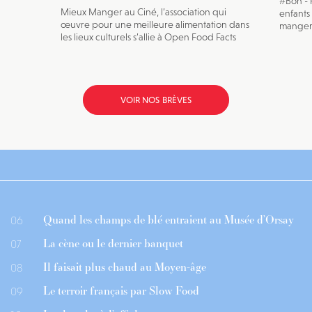
#Bon - 
Mieux Manger au Ciné, l’association qui
enfants
œuvre pour une meilleure alimentation dans
manger 
les lieux culturels s’allie à Open Food Facts
VOIR NOS BRÈVES
Quand les champs de blé entraient au Musée d’Orsay
06
La cène ou le dernier banquet
07
Il faisait plus chaud au Moyen-âge
08
Le terroir français par Slow Food
09