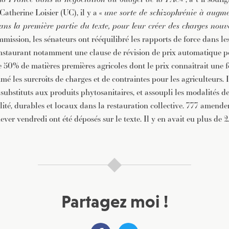
atherine Loisier (UC), il y a «
une sorte de schizophrénie à augme
ans la première partie du texte, pour leur créer des charges nouve
mmission, les sénateurs ont rééquilibré les rapports de force dans les
nstaurant notamment une clause de révision de prix automatique po
 50% de matières premières agricoles dont le prix connaîtrait une 
imé les surcroîts de charges et de contraintes pour les agriculteurs. I
ubstituts aux produits phytosanitaires, et assoupli les modalités de
lité, durables et locaux dans la restauration collective. 777 amend
ever vendredi ont été déposés sur le texte. Il y en avait eu plus de
Partagez moi !