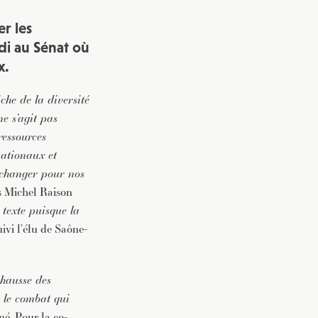
er les
rdi au Sénat où
x.
che de la diversité
ne s’agit pas
ressources
nationaux et
 changer pour nos
s Michel Raison
 texte puisque la
uivi l’élu de Saône-
 hausse des
i le combat qui
gné. Pour la co-