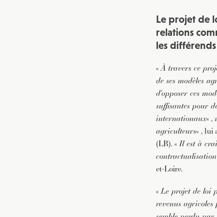
Le projet de l
relations comm
les différend
«
À travers ce pro
de ses modèles agr
d’opposer ces modè
suffisantes pour d
internationaux
« ,
agriculteurs
« , lu
(LR). «
Il est à cr
contractualisation
et-Loire.
«
Le projet de loi 
revenus agricoles 
semble perdu par 