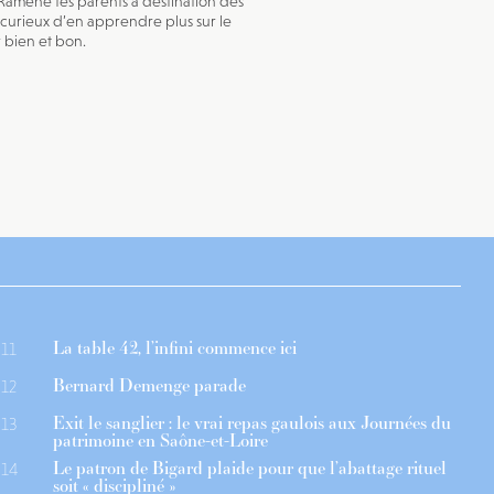
Ramène tes parents à destination des
 curieux d’en apprendre plus sur le
bien et bon.
La table 42, l’infini commence ici
11
Bernard Demenge parade
12
Exit le sanglier : le vrai repas gaulois aux Journées du
13
patrimoine en Saône-et-Loire
Le patron de Bigard plaide pour que l’abattage rituel
14
soit « discipliné »