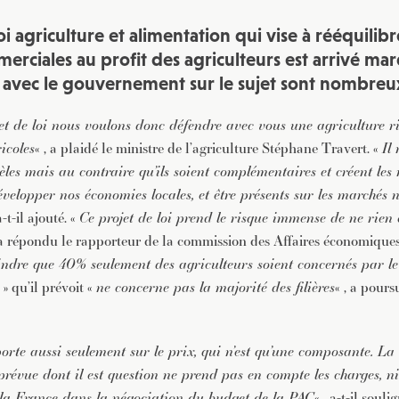
oi agriculture et alimentation qui vise à rééquilibr
erciales au profit des agriculteurs est arrivé ma
s avec le gouvernement sur le sujet sont nombreu
jet de loi nous voulons donc défendre avec vous une agriculture ri
icoles
« , a plaidé le ministre de l’agriculture Stéphane Travert. «
Il 
les mais au contraire qu’ils soient complémentaires et créent les 
évelopper nos économies locales, et être présents sur les marchés 
 a-t-il ajouté. «
Ce projet de loi prend le risque immense de ne rien
i a répondu le rapporteur de la commission des Affaires économique
aindre que 40% seulement des agriculteurs soient concernés par le
» qu’il prévoit «
ne concerne pas la majorité des filières
« , a pours
porte aussi seulement sur le prix, qui n’est qu’une composante. La
prévue dont il est question ne prend pas en compte les charges, n
la France dans la négociation du budget de la PAC
« , a-t-il souli