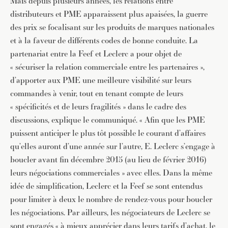
Mais depuis plusieurs années, les relations entre
distributeurs et PME apparaissent plus apaisées, la guerre
des prix se focalisant sur les produits de marques nationales
et à la faveur de différents codes de bonne conduite. La
partenariat entre la Feef et Leclerc a pour objet de
« sécuriser la relation commerciale entre les partenaires »,
d’apporter aux PME une meilleure visibilité sur leurs
commandes à venir, tout en tenant compte de leurs
« spécificités et de leurs fragilités » dans le cadre des
discussions, explique le communiqué. « Afin que les PME
puissent anticiper le plus tôt possible le courant d’affaires
qu’elles auront d’une année sur l’autre, E. Leclerc s’engage à
boucler avant fin décembre 2015 (au lieu de février 2016)
leurs négociations commerciales » avec elles. Dans la même
idée de simplification, Leclerc et la Feef se sont entendus
pour limiter à deux le nombre de rendez-vous pour boucler
les négociations. Par ailleurs, les négociateurs de Leclerc se
sont engagés « à mieux apprécier dans leurs tarifs d’achat, le