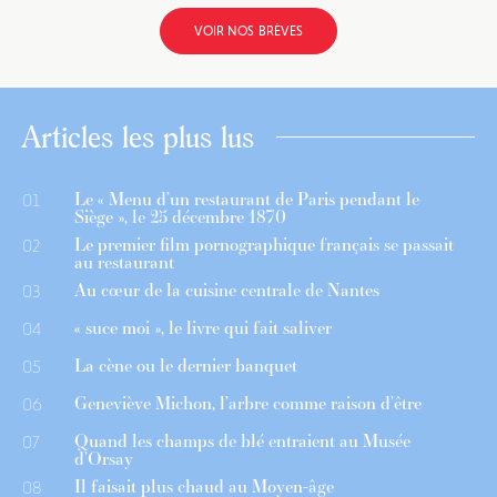
VOIR NOS BRÈVES
Articles les plus lus
Le « Menu d’un restaurant de Paris pendant le
01
Siège », le 25 décembre 1870
Le premier film pornographique français se passait
02
au restaurant
Au cœur de la cuisine centrale de Nantes
03
« suce moi », le livre qui fait saliver
04
La cène ou le dernier banquet
05
Geneviève Michon, l’arbre comme raison d’être
06
Quand les champs de blé entraient au Musée
07
d’Orsay
Il faisait plus chaud au Moyen-âge
08