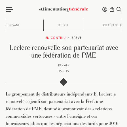
SUIVANT
RETOUR
PRÉCÉDENT
EN CONTINU
BRÈVE
Leclerc renouvelle son partenariat avec
une fédération de PME
PAR
AFP
15.10.15
Le groupement de distributeurs indépendants E. Leclerc a
renouvelé ce jeudi son partenariat avec la Feef, une
fédération de PME, destiné à promouvoir des « relations
commerciales vertueuses » entre l’enseigne et ces
fournisseurs, alors que les négociations des tarifs pour 2016