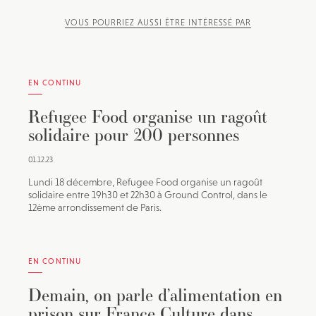
VOUS POURRIEZ AUSSI ÊTRE INTÉRESSÉ PAR
JE M'INSCRIS À LA NEWSLETTER
Pour recevoir toutes les deux semaines notre lettre
d’info avec une sélection d’articles …
EN CONTINU
Refugee Food organise un ragoût
solidaire pour 200 personnes
01.12.23
Lundi 18 décembre, Refugee Food organise un ragoût
solidaire entre 19h30 et 22h30 à Ground Control, dans le
12ème arrondissement de Paris.
EN CONTINU
Demain, on parle d’alimentation en
prison sur France Culture dans