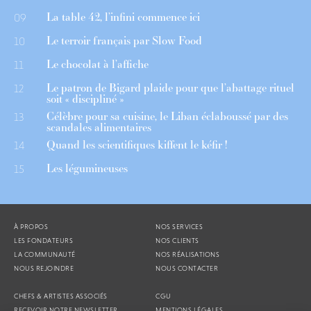
La table 42, l’infini commence ici
09
Le terroir français par Slow Food
10
Le chocolat à l’affiche
11
Le patron de Bigard plaide pour que l’abattage rituel
12
soit « discipliné »
Célèbre pour sa cuisine, le Liban éclaboussé par des
13
scandales alimentaires
Quand les scientifiques kiffent le kéfir !
14
Les légumineuses
15
À PROPOS
NOS SERVICES
LES FONDATEURS
NOS CLIENTS
LA COMMUNAUTÉ
NOS RÉALISATIONS
NOUS REJOINDRE
NOUS CONTACTER
CHEFS & ARTISTES ASSOCIÉS
CGU
RECEVOIR NOTRE NEWSLETTER
MENTIONS LÉGALES