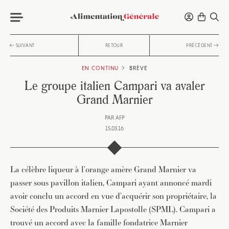
SUIVANT
RETOUR
PRÉCÉDENT
EN CONTINU
BRÈVE
Le groupe italien Campari va avaler
Grand Marnier
PAR
AFP
15.03.16
La célèbre liqueur à l’orange amère Grand Marnier va
passer sous pavillon italien, Campari ayant annoncé mardi
avoir conclu un accord en vue d’acquérir son propriétaire, la
Société des Produits Marnier Lapostolle (SPML). Campari a
trouvé un accord avec la famille fondatrice Marnier