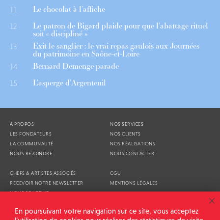
Le chocolat à l’affiche
11
Le patron de Bigard plaide pour que l’abattage rituel
12
soit « discipliné »
Exit le sanglier : le vrai repas gaulois aux Journées
13
du patrimoine en Saône-et-Loire
Bernard Demenge parade
14
L’asperge d’Argenteuil
15
À PROPOS
NOS SERVICES
LES FONDATEURS
NOS CLIENTS
LA COMMUNAUTÉ
NOS RÉALISATIONS
NOUS REJOINDRE
NOUS CONTACTER
CHEFS & ARTISTES ASSOCIÉS
CGU
RECEVOIR NOTRE NEWSLETTER
MENTIONS LÉGALES
NOUS SOUTENIR
AGENDA
En poursuivant votre navigation sur ce site, vous acceptez