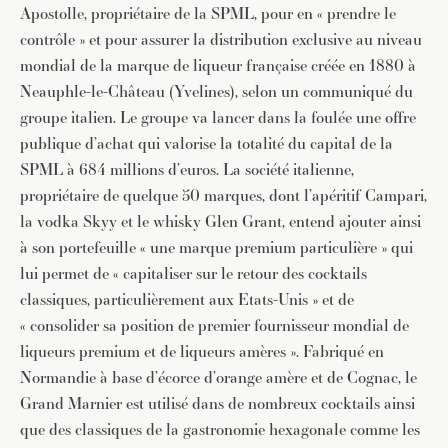
Apostolle, propriétaire de la SPML, pour en « prendre le
contrôle » et pour assurer la distribution exclusive au niveau
mondial de la marque de liqueur française créée en 1880 à
Neauphle-le-Château (Yvelines), selon un communiqué du
groupe italien. Le groupe va lancer dans la foulée une offre
publique d’achat qui valorise la totalité du capital de la
SPML à 684 millions d’euros. La société italienne,
propriétaire de quelque 50 marques, dont l’apéritif Campari,
la vodka Skyy et le whisky Glen Grant, entend ajouter ainsi
à son portefeuille « une marque premium particulière » qui
lui permet de « capitaliser sur le retour des cocktails
classiques, particulièrement aux Etats-Unis » et de
« consolider sa position de premier fournisseur mondial de
liqueurs premium et de liqueurs amères ». Fabriqué en
Normandie à base d’écorce d’orange amère et de Cognac, le
Grand Marnier est utilisé dans de nombreux cocktails ainsi
que des classiques de la gastronomie hexagonale comme les