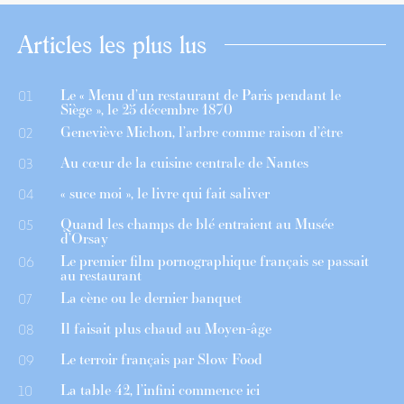
Articles les plus lus
Le « Menu d’un restaurant de Paris pendant le
01
Siège », le 25 décembre 1870
Geneviève Michon, l’arbre comme raison d’être
02
Au cœur de la cuisine centrale de Nantes
03
« suce moi », le livre qui fait saliver
04
Quand les champs de blé entraient au Musée
05
d’Orsay
Le premier film pornographique français se passait
06
au restaurant
La cène ou le dernier banquet
07
Il faisait plus chaud au Moyen-âge
08
Le terroir français par Slow Food
09
La table 42, l’infini commence ici
10