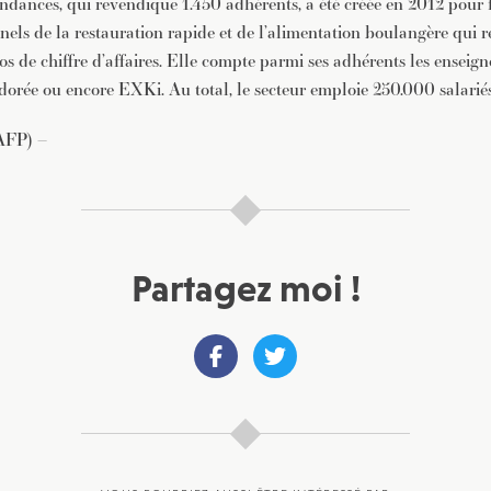
dances, qui revendique 1.450 adhérents, a été créée en 2012 pour f
nels de la restauration rapide et de l’alimentation boulangère qui r
ros de chiffre d’affaires. Elle compte parmi ses adhérents les enseig
 dorée ou encore EXKi. Au total, le secteur emploie 250.000 salariés
(AFP) –
Partagez moi !