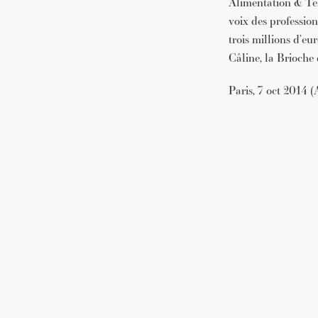
Alimentation & Ten
voix des profession
trois millions d’eu
Câline, la Brioche
Paris, 7 oct 2014 