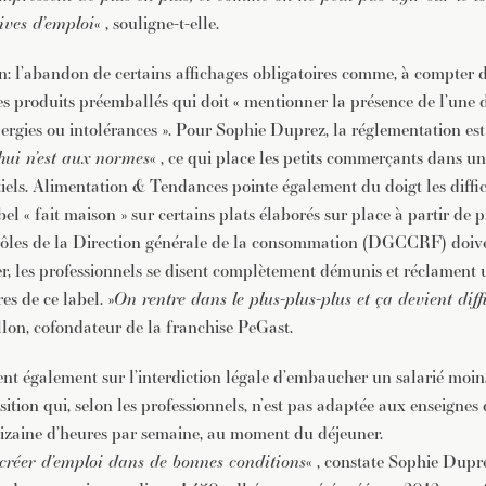
tives d’emploi
« , souligne-t-elle.
n: l’abandon de certains affichages obligatoires comme, à compter 
les produits préemballés qui doit « mentionner la présence de l’une 
ergies ou intolérances ». Pour Sophie Duprez, la réglementation est
hui n’est aux normes
« , ce qui place les petits commerçants dans un
iels. Alimentation & Tendances pointe également du doigt les difficu
bel « fait maison » sur certains plats élaborés sur place à partir de p
trôles de la Direction générale de la consommation (DGCCRF) doi
ier, les professionnels se disent complètement démunis et réclament
res de ce label. »
On rentre dans le plus-plus-plus et ça devient diffi
llon, cofondateur de la franchise PeGast.
ient également sur l’interdiction légale d’embaucher un salarié moi
ition qui, selon les professionnels, n’est pas adaptée aux enseignes
izaine d’heures par semaine, au moment du déjeuner.
créer d’emploi dans de bonnes conditions
« , constate Sophie Dupre