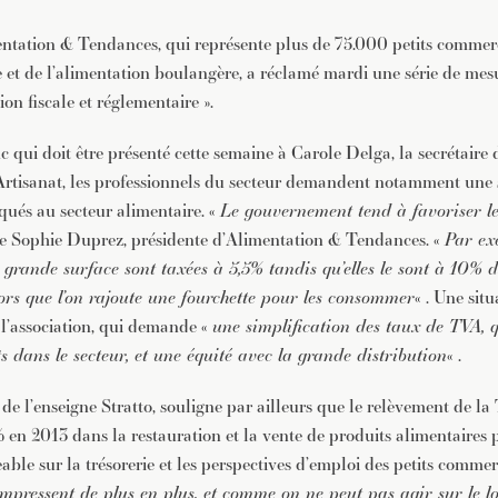
entation & Tendances, qui représente plus de 75.000 petits commer
e et de l’alimentation boulangère, a réclamé mardi une série de mesu
ion fiscale et réglementaire ».
 qui doit être présenté cette semaine à Carole Delga, la secrétaire
rtisanat, les professionnels du secteur demandent notamment une s
ués au secteur alimentaire. «
Le gouvernement tend à favoriser l
ole Sophie Duprez, présidente d’Alimentation & Tendances. «
Par exe
grande surface sont taxées à 5,5% tandis qu’elles le sont à 10% d
lors que l’on rajoute une fourchette pour les consommer
« . Une sit
l’association, qui demande «
une simplification des taux de TVA, q
ts dans le
secteur, et une équité avec la grande distribution
« .
de l’enseigne Stratto, souligne par ailleurs que le relèvement de l
 en 2013 dans la restauration et la vente de produits alimentaires 
ble sur la trésorerie et les perspectives d’emploi des petits commer
mpressent de plus en plus, et comme on ne peut pas agir sur le loy