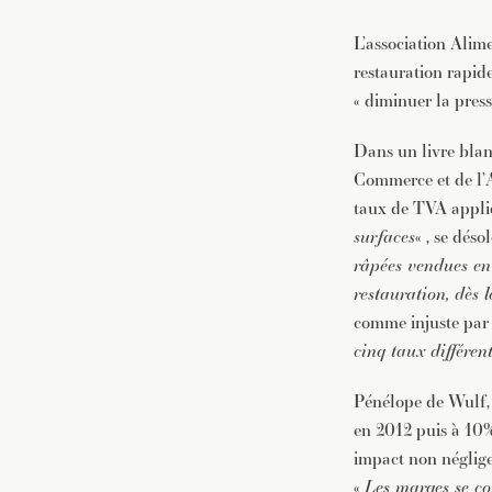
L’association Alim
restauration rapid
« diminuer la press
Dans un livre blanc
Commerce et de l’A
taux de TVA appliq
surfaces
« , se dés
râpées vendues en 
restauration, dès 
comme injuste par 
cinq taux différen
Pénélope de Wulf, 
en 2012 puis à 10%
impact non négligea
«
Les marges se co