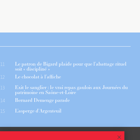
Le patron de Bigard plaide pour que l’abattage rituel
11
soit « discipliné »
Le chocolat à l’affiche
12
Exit le sanglier : le vrai repas gaulois aux Journées du
13
patrimoine en Saône-et-Loire
Bernard Demenge parade
14
L’asperge d’Argenteuil
15