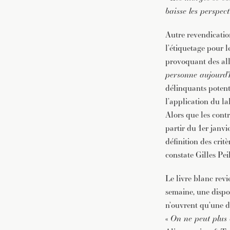
baisse les perspec
Autre revendicatio
l’étiquetage pour 
provoquant des all
personne aujourd’
délinquants potent
l’application du la
Alors que les con
partir du 1er janv
définition des critè
constate Gilles Pei
Le livre blanc rev
semaine, une dispos
n’ouvrent qu’une d
«
On ne peut plus 