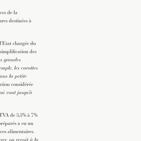
ces de la
res destinées à
 d’Etat chargée du
implification des
es grandes
mple, les carottes
ans la petite
uation considérée
ui vont jusqu’à
a TVA de 5,5% à 7%
préparés a eu un
ces alimentaires.
er, on revoit à la