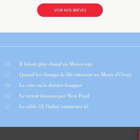
VOIR NOS BRÈVES
Il faisait plus chaud au Moyen-âge
06
Quand les champs de blé entraient au Musée d’Orsay
07
La cène ou le dernier banquet
08
Le terroir français par Slow Food
09
La table 42, l’infini commence ici
10