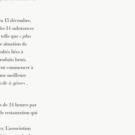
du 13 décembre,
des 14 substances
 telle que «
plus
e situation de
ltés liées à
roduits bruts.
vent commencer à
 une meilleure
cile à gérer
« ,
ns de 24 heures par
 de restauration qui
z. L’association