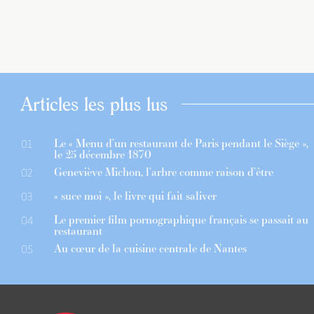
Articles les plus lus
Le « Menu d’un restaurant de Paris pendant le Siège »,
01
le 25 décembre 1870
Geneviève Michon, l’arbre comme raison d’être
02
« suce moi », le livre qui fait saliver
03
Le premier film pornographique français se passait au
04
restaurant
Au cœur de la cuisine centrale de Nantes
05