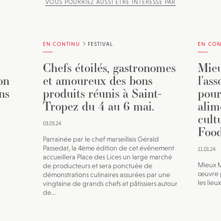
VOUS POURRIEZ AUSSI ÊTRE INTÉRESSÉ PAR
EN CONTINU
FESTIVAL
EN CON
Chefs étoilés, gastronomes
Mieu
on
et amoureux des bons
l’as
ns
produits réunis à Saint-
pour
Tropez du 4 au 6 mai.
alim
cult
03.05.24
Food
Parrainée par le chef marseillais Gérald
Passedat, la 4ème édition de cet événement
11.01.24
accueillera Place des Lices un large marché
Mieux M
de producteurs et sera ponctuée de
œuvre p
démonstrations culinaires assurées par une
les lieu
vingtaine de grands chefs et pâtissiers autour
de...