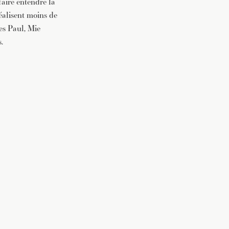
aire entendre la
éalisent moins de
nes Paul, Mie
.