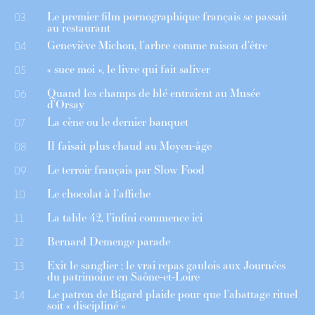
Le premier film pornographique français se passait
03
au restaurant
Geneviève Michon, l’arbre comme raison d’être
04
« suce moi », le livre qui fait saliver
05
Quand les champs de blé entraient au Musée
06
d’Orsay
La cène ou le dernier banquet
07
Il faisait plus chaud au Moyen-âge
08
Le terroir français par Slow Food
09
Le chocolat à l’affiche
10
La table 42, l’infini commence ici
11
Bernard Demenge parade
12
Exit le sanglier : le vrai repas gaulois aux Journées
13
du patrimoine en Saône-et-Loire
Le patron de Bigard plaide pour que l’abattage rituel
14
soit « discipliné »