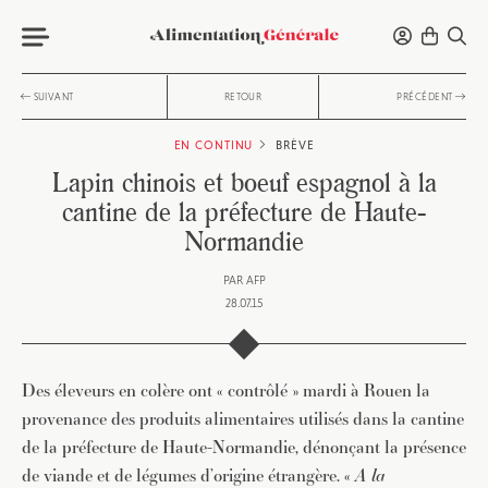
SUIVANT
RETOUR
PRÉCÉDENT
EN CONTINU
BRÈVE
Lapin chinois et boeuf espagnol à la
cantine de la préfecture de Haute-
Normandie
PAR
AFP
28.07.15
Des éleveurs en colère ont « contrôlé » mardi à Rouen la
provenance des produits alimentaires utilisés dans la cantine
de la préfecture de Haute-Normandie, dénonçant la présence
de viande et de légumes d’origine étrangère. «
A la