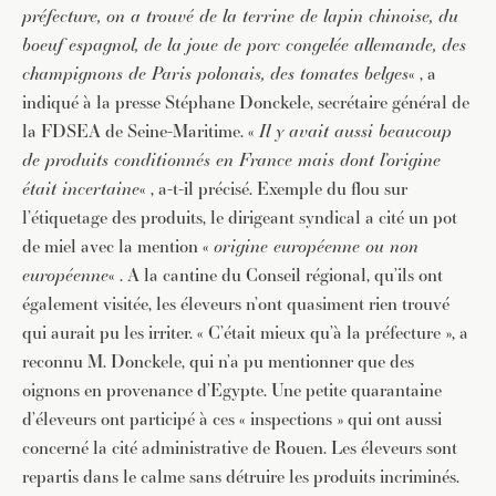
préfecture, on a trouvé de la terrine de lapin chinoise, du
boeuf espagnol, de la joue de porc congelée allemande, des
champignons de Paris polonais, des tomates belges
« , a
indiqué à la presse Stéphane Donckele, secrétaire général de
la FDSEA de Seine-Maritime. «
Il y avait aussi beaucoup
de produits conditionnés en France mais dont l’origine
était incertaine
« , a-t-il précisé. Exemple du flou sur
l’étiquetage des produits, le dirigeant syndical a cité un pot
de miel avec la mention «
origine européenne ou non
européenne
« . A la cantine du Conseil régional, qu’ils ont
également visitée, les éleveurs n’ont quasiment rien trouvé
qui aurait pu les irriter. « C’était mieux qu’à la préfecture », a
reconnu M. Donckele, qui n’a pu mentionner que des
oignons en provenance d’Egypte. Une petite quarantaine
d’éleveurs ont participé à ces « inspections » qui ont aussi
concerné la cité administrative de Rouen. Les éleveurs sont
repartis dans le calme sans détruire les produits incriminés.