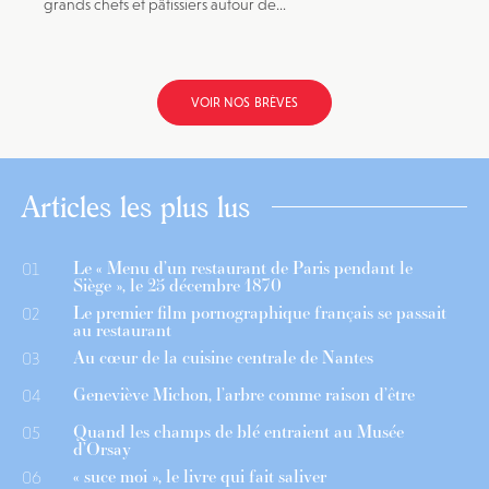
grands chefs et pâtissiers autour de...
VOIR NOS BRÈVES
Articles les plus lus
Le « Menu d’un restaurant de Paris pendant le
01
Siège », le 25 décembre 1870
Le premier film pornographique français se passait
02
au restaurant
Au cœur de la cuisine centrale de Nantes
03
Geneviève Michon, l’arbre comme raison d’être
04
Quand les champs de blé entraient au Musée
05
d’Orsay
« suce moi », le livre qui fait saliver
06