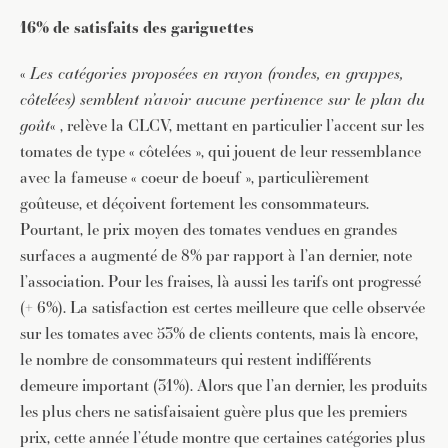
16% de satisfaits des gariguettes
«
Les catégories proposées en rayon (rondes, en grappes,
côtelées) semblent n’avoir aucune pertinence sur le plan du
goût
« , relève la CLCV, mettant en particulier l’accent sur les
tomates de type « côtelées », qui jouent de leur ressemblance
avec la fameuse « coeur de boeuf », particulièrement
goûteuse, et déçoivent fortement les consommateurs.
Pourtant, le prix moyen des tomates vendues en grandes
surfaces a augmenté de 8% par rapport à l’an dernier, note
l’association. Pour les fraises, là aussi les tarifs ont progressé
(+ 6%). La satisfaction est certes meilleure que celle observée
sur les tomates avec 53% de clients contents, mais là encore,
le nombre de consommateurs qui restent indifférents
demeure important (31%). Alors que l’an dernier, les produits
les plus chers ne satisfaisaient guère plus que les premiers
prix, cette année l’étude montre que certaines catégories plus