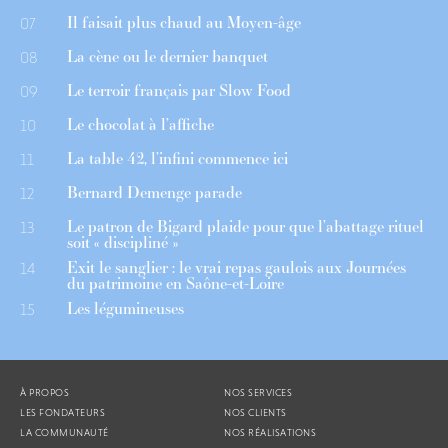
Il faisait plus chaud au Moyen-âge
07
La cène ou le dernier banquet
08
Le terroir français par Slow Food
09
Le chocolat à l’affiche
10
La table 42, l’infini commence ici
11
Bernard Demenge parade
12
Le patron de Bigard plaide pour que l’abattage rituel
13
soit « discipliné »
Exit le sanglier : le vrai repas gaulois aux Journées
14
du patrimoine en Saône-et-Loire
Les légumineuses
15
À PROPOS
NOS SERVICES
LES FONDATEURS
NOS CLIENTS
LA COMMUNAUTÉ
NOS RÉALISATIONS