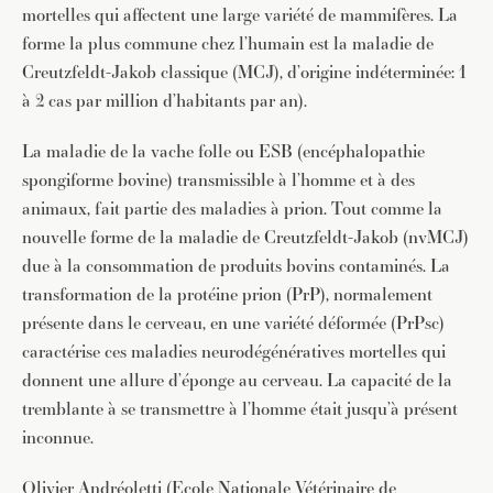
mortelles qui affectent une large variété de mammifères. La
forme la plus commune chez l’humain est la maladie de
Creutzfeldt-Jakob classique (MCJ), d’origine indéterminée: 1
à 2 cas par million d’habitants par an).
La maladie de la vache folle ou ESB (encéphalopathie
spongiforme bovine) transmissible à l’homme et à des
animaux, fait partie des maladies à prion. Tout comme la
nouvelle forme de la maladie de Creutzfeldt-Jakob (nvMCJ)
due à la consommation de produits bovins contaminés. La
transformation de la protéine prion (PrP), normalement
présente dans le cerveau, en une variété déformée (PrPsc)
caractérise ces maladies neurodégénératives mortelles qui
donnent une allure d’éponge au cerveau. La capacité de la
tremblante à se transmettre à l’homme était jusqu’à présent
inconnue.
Olivier Andréoletti (Ecole Nationale Vétérinaire de