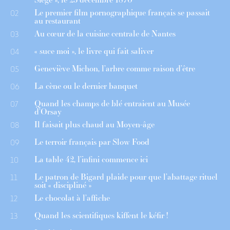
Le premier film pornographique français se passait
02
au restaurant
Au cœur de la cuisine centrale de Nantes
03
« suce moi », le livre qui fait saliver
04
Geneviève Michon, l’arbre comme raison d’être
05
La cène ou le dernier banquet
06
Quand les champs de blé entraient au Musée
07
d’Orsay
Il faisait plus chaud au Moyen-âge
08
Le terroir français par Slow Food
09
La table 42, l’infini commence ici
10
Le patron de Bigard plaide pour que l’abattage rituel
11
soit « discipliné »
Le chocolat à l’affiche
12
Quand les scientifiques kiffent le kéfir !
13