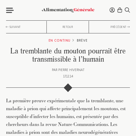
SUIVANT
RETOUR
PRÉCÉDENT
EN CONTINU
BRÈVE
La tremblante du mouton pourrait être
transmissible à l’humain
PAR
PIERRE HIVERNAT
17.12.14
La première preuve expérimentale que la tremblante, une
maladie à prion qui affecte principalement les moutons, est
susceptible d’infecter les humains, est présentée par des
chercheurs dans la revue Nature Communications. Les
maladies à prion sont des maladies neurodégénératives