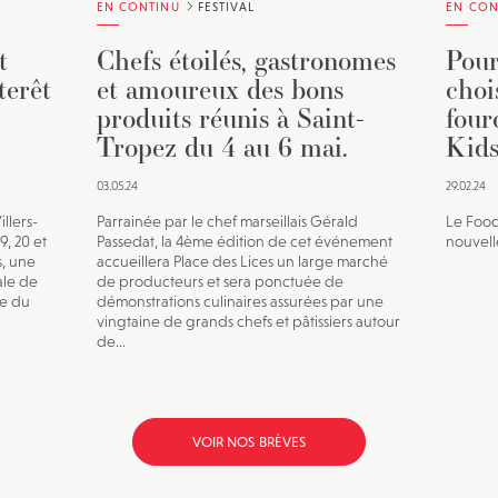
EN CONTINU
FESTIVAL
EN CON
t
Chefs étoilés, gastronomes
Pour
terêt
et amoureux des bons
choi
produits réunis à Saint-
four
Tropez du 4 au 6 mai.
Kids
03.05.24
29.02.24
llers-
Parrainée par le chef marseillais Gérald
Le Food
, 20 et
Passedat, la 4ème édition de cet événement
nouvell
s, une
accueillera Place des Lices un large marché
ale de
de producteurs et sera ponctuée de
se du
démonstrations culinaires assurées par une
vingtaine de grands chefs et pâtissiers autour
de...
VOIR NOS BRÈVES