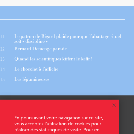
Le patron de Bigard plaide pour que l’abattage rituel
11
soit « discipliné »
Bernard Demenge parade
12
Quand les scientifiques kiffent le kéfir !
13
Le chocolat à l’affiche
14
Les légumineuses
15
 ASSOCIÉS
CGU
En poursuivant votre navigation sur ce site,
 NEWSLETTER
MENTIONS LÉGALES
vous acceptez l’utilisation de cookies pour
réaliser des statistiques de visite. Pour en