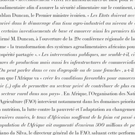
oalimentaire afin d’assurer la sécurité alimentaire sur le continent, 
blan Duncan, le Premier ministre ivoirien. «
Les Etats doivent a
privé dans le démarrage d’un tissu agro-industriel au niveau de 
certains investissements de base et amorcer ainsi les premiers tis
affirmé M. Duncan, à l’ouverture de la 29e conférence régionale de 
hème « la transformation des systèmes agroalimentaires africains pou
ospérité partagée ». «
Les interventions publiques, me semble-t-il, c
ctures de production mais aussi les infrastructures de commerciali
On peut parler dans ce cas d’agropôle ou de zone franche
« , a-t-i
tion que l’Afrique va «
créer les conditions favorables pour amorcer
ie (…) afin de permettre au secteur privé de contribuer de plus e
secteur rural dans nos pays
« . En Afrique, l’Organisation des Nat
l’Agriculture (FAO) intervient notamment dans les domaines prioritai
a nutrition, la lutte contre la pauvreté et l’adaptation au changeme
rnières années, le taux d’Africains souffrant de la faim est pass
population de l’Afrique ait augmenté d’environ 500 millions de p
iano da Silva, le directeur général de la FAO, saluant cette perfor