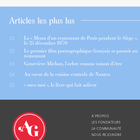
Articles les plus lus
Le « Menu d’un restaurant de Paris pendant le Siège »,
01
le 25 décembre 1870
Le premier film pornographique français se passait au
02
restaurant
Geneviève Michon, l’arbre comme raison d’être
03
Au cœur de la cuisine centrale de Nantes
04
« suce moi », le livre qui fait saliver
05
À PROPOS
LES FONDATEURS
LA COMMUNAUTÉ
NOUS REJOINDRE