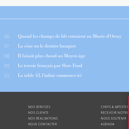
Quand les champs de blé entraient au Musée d’Orsay
06
La cène ou le dernier banquet
07
Il faisait plus chaud au Moyen-âge
08
Le terroir français par Slow Food
09
La table 42, l’infini commence ici
10
NOS SERVICES
CHEFS & ARTISTES
NOS CLIENTS
RECEVOIR NOTRE
NOS RÉALISATIONS
NOUS SOUTENIR
NOUS CONTACTER
AGENDA