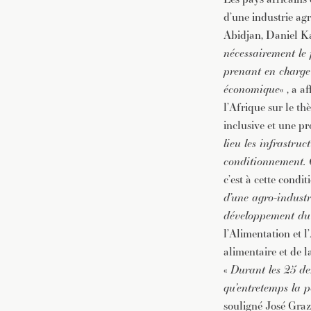
d’une industrie agr
Abidjan, Daniel Ka
nécessairement le 
prenant en charge 
économique
« , a 
l’Afrique sur le t
inclusive et une pr
lieu les infrastru
conditionnement. 
c’est à cette condi
d’une agro-industr
développement du 
l’Alimentation et 
alimentaire et de l
«
Durant les 25 de
qu’entretemps la 
souligné José Graz