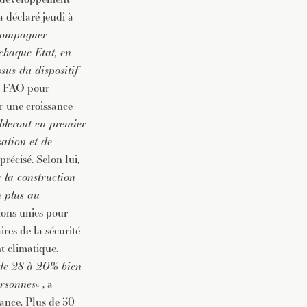
a déclaré jeudi à
ccompagner
chaque Etat, en
sus du dispositif
la FAO pour
r une croissance
ibleront en premier
sation et de
l précisé. Selon lui,
 la construction
n plus au
ions unies pour
res de la sécurité
nt climatique.
é de 28 à 20% bien
ersonnes
« , a
mance. Plus de 50