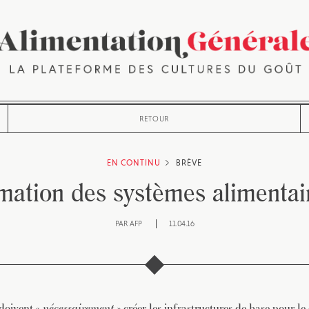
RETOUR
EN CONTINU
BRÈVE
mation des systèmes alimentair
PAR
AFP
11.04.16
 doivent «
nécessairement
» créer les infrastructures de base pour 