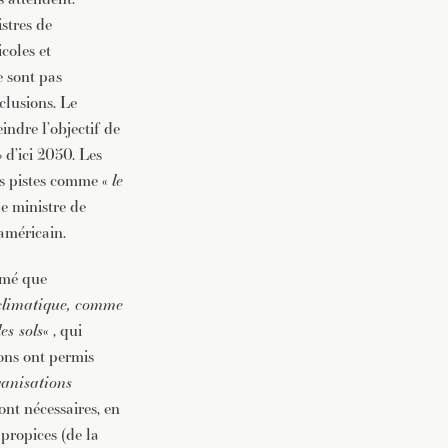
stres de
coles et
e sont pas
clusions. Le
indre l’objectif de
 d’ici 2050. Les
es pistes comme «
le
le ministre de
 américain.
irmé que
 climatique, comme
es sols
« , qui
ions ont permis
ganisations
sont nécessaires, en
 propices (de la