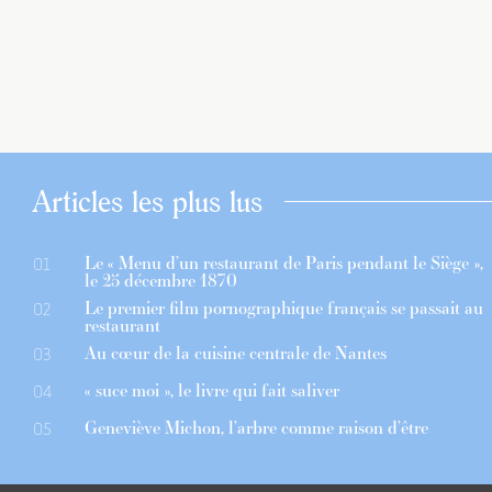
Articles les plus lus
Le « Menu d’un restaurant de Paris pendant le Siège »,
01
le 25 décembre 1870
Le premier film pornographique français se passait au
02
restaurant
Au cœur de la cuisine centrale de Nantes
03
« suce moi », le livre qui fait saliver
04
Geneviève Michon, l’arbre comme raison d’être
05