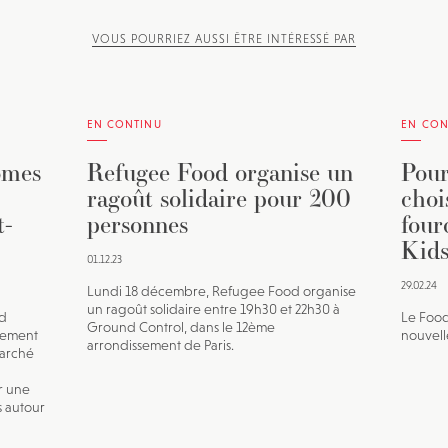
VOUS POURRIEZ AUSSI ÊTRE INTÉRESSÉ PAR
EN CONTINU
EN CON
omes
Refugee Food organise un
Pour
ragoût solidaire pour 200
choi
t-
personnes
four
Kids
01.12.23
29.02.24
Lundi 18 décembre, Refugee Food organise
un ragoût solidaire entre 19h30 et 22h30 à
ld
Le Food
Ground Control, dans le 12ème
nement
nouvell
arrondissement de Paris.
marché
r une
s autour