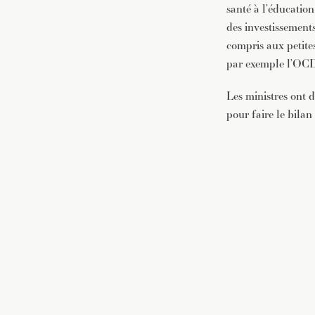
santé à l’éducation
des investissements
compris aux petites,
par exemple l’OC
Les ministres ont 
pour faire le bilan