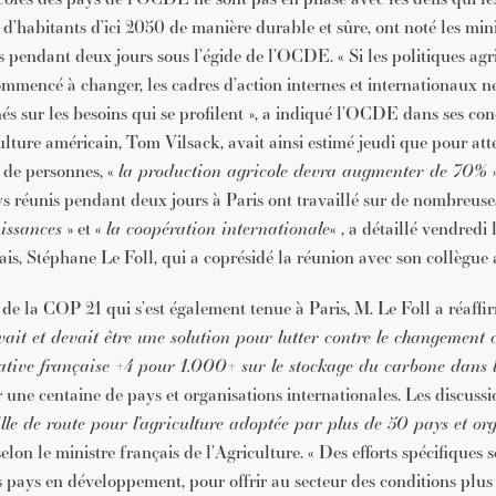
 d’habitants d’ici 2050 de manière durable et sûre, ont noté les mini
s pendant deux jours sous l’égide de l’OCDE. « Si les politiques agri
ommencé à changer, les cadres d’action internes et internationaux n
és sur les besoins qui se profilent », a indiqué l’OCDE dans ses con
ulture américain, Tom Vilsack, avait ainsi estimé jeudi que pour atte
s de personnes, «
la production agricole devra augmenter de 70%
»
ys réunis pendant deux jours à Paris ont travaillé sur de nombreus
issances
» et «
la coopération internationale
« , a détaillé vendredi 
ais, Stéphane Le Foll, qui a coprésidé la réunion avec son collègue
 de la COP 21 qui s’est également tenue à Paris, M. Le Foll a réaff
uvait et devait être une solution pour lutter contre le changement
iative française +4 pour 1.000+ sur le stockage du carbone dans l
 une centaine de pays et organisations internationales. Les discuss
ille de route pour l’agriculture adoptée par plus de 50 pays et or
 selon le ministre français de l’Agriculture. « Des efforts spécifiques 
s pays en développement, pour offrir au secteur des conditions plus