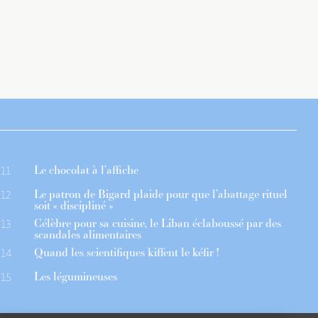
Le chocolat à l’affiche
11
Le patron de Bigard plaide pour que l’abattage rituel
12
soit « discipliné »
Célèbre pour sa cuisine, le Liban éclaboussé par des
13
scandales alimentaires
Quand les scientifiques kiffent le kéfir !
14
Les légumineuses
15