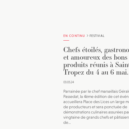
EN CONTINU
FESTIVAL
Chefs étoilés, gastron
et amoureux des bons
produits réunis à Sain
Tropez du 4 au 6 mai.
03.05.24
Parrainée par le chef marseillais Géra
Passedat, la 4ème édition de cet évé
accueillera Place des Lices un large 
de producteurs et sera ponctuée de
démonstrations culinaires assurées pa
vingtaine de grands chefs et pâtissier
de...