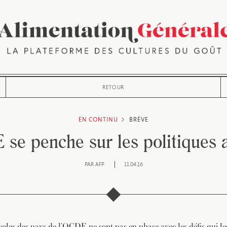
RETOUR
EN CONTINU
BRÈVE
se penche sur les politiques a
PAR
AFP
11.04.16
coles des pays de l’OCDE ne sont pas en phase avec les défis qui le