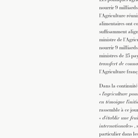
nourrir 9 milliards
l’Agriculture réuni
alimentaires ont c
suffisamment align
ministre de l’Agric
nourrir 9 milliard
ministres de 23 pa
transfert de conna
l’Agriculture franç
Dans la continuité
«
l’agriculture po
en témoigne l’init
rassemble à ce jour
«
d’établir une feu
internationales
« ,
particulier dans le