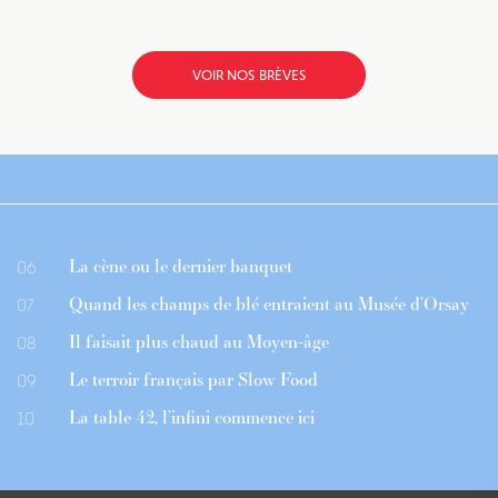
VOIR NOS BRÈVES
La cène ou le dernier banquet
06
Quand les champs de blé entraient au Musée d’Orsay
07
Il faisait plus chaud au Moyen-âge
08
Le terroir français par Slow Food
09
La table 42, l’infini commence ici
10