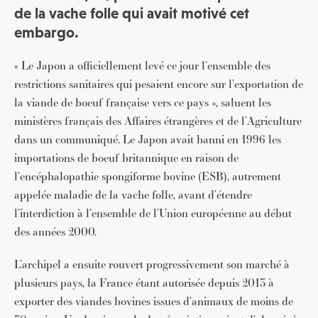
de la vache folle qui avait motivé cet
embargo.
« Le Japon a officiellement levé ce jour l’ensemble des
restrictions sanitaires qui pesaient encore sur l’exportation de
la viande de boeuf française vers ce pays », saluent les
ministères français des Affaires étrangères et de l’Agriculture
dans un communiqué. Le Japon avait banni en 1996 les
importations de boeuf britannique en raison de
l’encéphalopathie spongiforme bovine (ESB), autrement
appelée maladie de la vache folle, avant d’étendre
l’interdiction à l’ensemble de l’Union européenne au début
des années 2000.
L’archipel a ensuite rouvert progressivement son marché à
plusieurs pays, la France étant autorisée depuis 2013 à
exporter des viandes bovines issues d’animaux de moins de