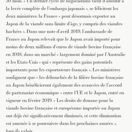
30 mois. « Un dernier cycle de négociations vient d’aboutir à
la levée complète de l’embargo japonais », se félicitent les
deux ministères: la France « peut désormais exporter au
Japon de la viande sans limite d’âge, y compris des viandes
hachées ». Dans une note d’avril 2019, l’ambassade de
France au Japon relevait que le Japon avait importé pour
moins de deux millions d’euros de viande bovine française
en 2018, dans un marché « largement dominé par l’Australie
et les Etats-Unis » qui « représente des gains potentiels
importants pour les exportateurs français ». Les ministères
soulignent que « les débouchés de la filière bovine française
au Japon bénéficieront également des avancées de l’accord
de partenariat économique » entre l’UE et le Japon, entré en
vigueur en février 2019. « Les droits de douane pour la
viande bovine française et européenne importée au Japon
ont déjà été significativement diminués, et cette diminution
est amenée à se poursuivre dans les prochaines années »,
font-ils valoir.