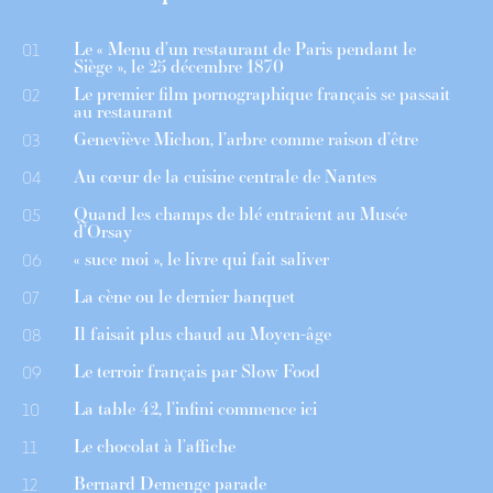
Le « Menu d’un restaurant de Paris pendant le
01
Siège », le 25 décembre 1870
Le premier film pornographique français se passait
02
au restaurant
Geneviève Michon, l’arbre comme raison d’être
03
Au cœur de la cuisine centrale de Nantes
04
Quand les champs de blé entraient au Musée
05
d’Orsay
« suce moi », le livre qui fait saliver
06
La cène ou le dernier banquet
07
Il faisait plus chaud au Moyen-âge
08
Le terroir français par Slow Food
09
La table 42, l’infini commence ici
10
Le chocolat à l’affiche
11
Bernard Demenge parade
12