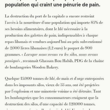
population qui craint une pénurie de pain.
La destruction du port de la capitale a encore restreint
l’accès à la nourriture d’une population qui importe 85% de
ses besoins alimentaires, dont le blé nécessaire à la
production des galettes de pain, indispensables à chaque
repas libanais et vendues aujourd’hui au prix subventionné
de 2.000 livres libanaises (1,2 euro) le paquet de 900
grammes. «
Lorsque nous avons vu les silos, nous avons
paniqué
« , reconnaît Ghassan Bou Habib, PDG de la chaîne
de boulangeries Wooden Bakery.
Quelque 15.000 tonnes de blé, de maïs et d’orge entreposées
dans les imposants silos, vieux de 55 ans, ont été projetées
par l’explosion et une minoterie voisine a été détruite. Tant
les boulangeries que les consommateurs craignent que la
destruction des silos, d’une capacité de 120.000 tonnes,