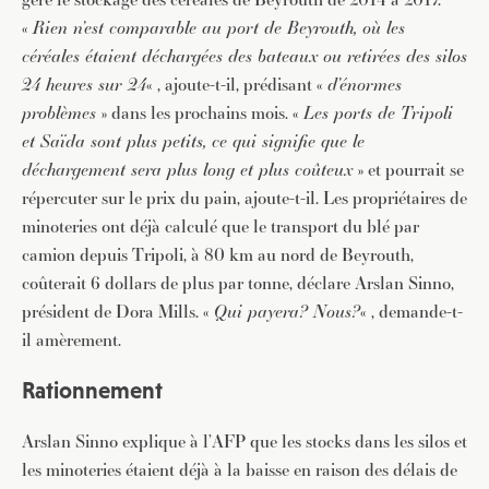
«
Rien n’est comparable au port de Beyrouth, où les
céréales étaient déchargées des bateaux ou retirées des silos
24 heures sur 24
« , ajoute-t-il, prédisant «
d’énormes
problèmes
» dans les prochains mois. «
Les ports de Tripoli
et Saïda sont plus petits, ce qui signifie que le
déchargement sera plus long et plus coûteux
» et pourrait se
répercuter sur le prix du pain, ajoute-t-il. Les propriétaires de
minoteries ont déjà calculé que le transport du blé par
camion depuis Tripoli, à 80 km au nord de Beyrouth,
coûterait 6 dollars de plus par tonne, déclare Arslan Sinno,
président de Dora Mills. «
Qui payera? Nous?
« , demande-t-
il amèrement.
Rationnement
Arslan Sinno explique à l’AFP que les stocks dans les silos et
les minoteries étaient déjà à la baisse en raison des délais de