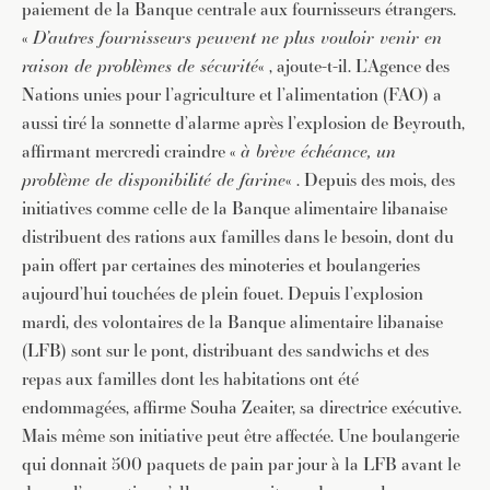
paiement de la Banque centrale aux fournisseurs étrangers.
«
D’autres fournisseurs peuvent ne plus vouloir venir en
raison de problèmes de sécurité
« , ajoute-t-il. L’Agence des
Nations unies pour l’agriculture et l’alimentation (FAO) a
aussi tiré la sonnette d’alarme après l’explosion de Beyrouth,
affirmant mercredi craindre «
à brève échéance, un
problème de disponibilité de farine
« . Depuis des mois, des
initiatives comme celle de la Banque alimentaire libanaise
distribuent des rations aux familles dans le besoin, dont du
pain offert par certaines des minoteries et boulangeries
aujourd’hui touchées de plein fouet. Depuis l’explosion
mardi, des volontaires de la Banque alimentaire libanaise
JE M'INSCRIS À LA NEWSLETTER
(LFB) sont sur le pont, distribuant des sandwichs et des
Pour recevoir toutes les deux semaines notre lettre
repas aux familles dont les habitations ont été
d’info avec une sélection d’articles …
endommagées, affirme Souha Zeaiter, sa directrice exécutive.
Mais même son initiative peut être affectée. Une boulangerie
qui donnait 500 paquets de pain par jour à la LFB avant le