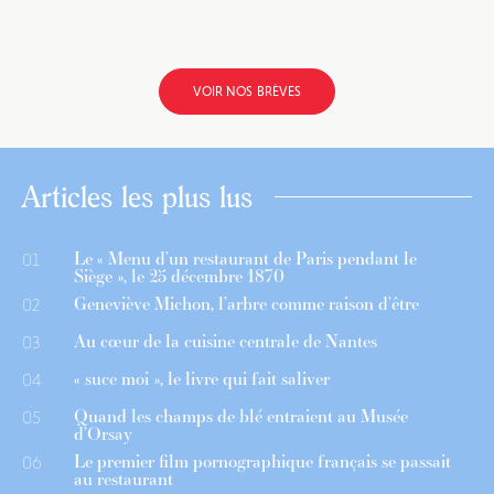
VOIR NOS BRÈVES
Articles les plus lus
Le « Menu d’un restaurant de Paris pendant le
01
Siège », le 25 décembre 1870
Geneviève Michon, l’arbre comme raison d’être
02
Au cœur de la cuisine centrale de Nantes
03
« suce moi », le livre qui fait saliver
04
Quand les champs de blé entraient au Musée
05
d’Orsay
Le premier film pornographique français se passait
06
au restaurant