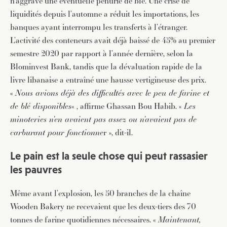
n’aggrave une éventuelle pénurie de blé. Une crise de
liquidités depuis l’automne a réduit les importations, les
banques ayant interrompu les transferts à l’étranger.
L’activité des conteneurs avait déjà baissé de 45% au premier
semestre 2020 par rapport à l’année dernière, selon la
Blominvest Bank, tandis que la dévaluation rapide de la
livre libanaise a entraîné une hausse vertigineuse des prix.
«
Nous avions déjà des difficultés avec le peu de farine et
de blé disponibles
« , affirme Ghassan Bou Habib. «
Les
minoteries n’en avaient pas assez ou n’avaient pas de
carburant pour fonctionne
r », dit-il.
Le pain est la seule chose qui peut rassasier
les pauvres
Même avant l’explosion, les 50 branches de la chaîne
Wooden Bakery ne recevaient que les deux-tiers des 70
tonnes de farine quotidiennes nécessaires. «
Maintenant,