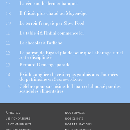
La cène ou le dernier banquet
07
Il faisait plus chaud au Moyen-âge
08
Le terroir français par Slow Food
09
La table 42, l’infini commence ici
10
Le chocolat à l’affiche
11
Le patron de Bigard plaide pour que l’abattage rituel
12
soit « discipliné »
Bernard Demenge parade
13
Exit le sanglier : le vrai repas gaulois aux Journées
14
du patrimoine en Saône-et-Loire
Célèbre pour sa cuisine, le Liban éclaboussé par des
15
scandales alimentaires
À PROPOS
NOS SERVICES
LES FONDATEURS
NOS CLIENTS
LA COMMUNAUTÉ
NOS RÉALISATIONS