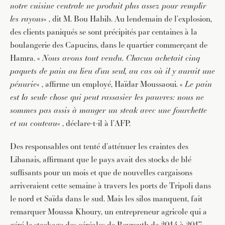
notre cuisine centrale ne produit plus assez pour remplir
les rayons
« , dit M. Bou Habib. Au lendemain de l’explosion,
des clients paniqués se sont précipités par centaines à la
boulangerie des Capucins, dans le quartier commerçant de
Hamra. «
Nous avons tout vendu. Chacun achetait cinq
paquets de pain au lieu d’un seul, au cas où il y aurait une
pénurie
« , affirme un employé, Haïdar Moussaoui. «
Le pain
est la seule chose qui peut rassasier les pauvres: nous ne
sommes pas assis à manger un steak avec une fourchette
et un couteau
« , déclare-t-il à l’AFP.
Des responsables ont tenté d’atténuer les craintes des
Libanais, affirmant que le pays avait des stocks de blé
suffisants pour un mois et que de nouvelles cargaisons
arriveraient cette semaine à travers les ports de Tripoli dans
le nord et Saïda dans le sud. Mais les silos manquent, fait
remarquer Moussa Khoury, un entrepreneur agricole qui a
géré le stockage des céréales de Beyrouth de 2014 à 2017.