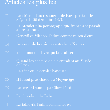
Articles les plus lus
Le « Menu d’un restaurant de Paris pendant le
01
Siège », le 25 décembre 1870
Le premier film pornographique français se passait
02
au restaurant
Geneviève Michon, l’arbre comme raison d’être
03
Au cœur de la cuisine centrale de Nantes
04
« suce moi », le livre qui fait saliver
05
Quand les champs de blé entraient au Musée
06
d’Orsay
La cène ou le dernier banquet
07
Il faisait plus chaud au Moyen-âge
08
Le terroir français par Slow Food
09
Le chocolat à l’affiche
10
La table 42, l’infini commence ici
11