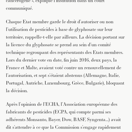
cancérogène », explique l’institution dans un court
communiqué.
Chaque Etat membre garde le droit d’autoriser ou non
l’utilisation de pesticides à base de glyphosate sur leur
territoire, rappelle-t-elle par ailleurs. La décision portant sur
la licence du glyphosate se prend au sein d’un comité
technique regroupant des représentants des Etats membres.
Lors du dernier vote en date, fin juin 2016, deux pays, la
France et Malte, avaient voté contre un renouvellement de
l’autorisation, et sept s’étaient abstenus (Allemagne, Italie,
Portugal, Autriche, Luxembourg, Grèce, Bulgarie), bloquant
la décision.
Après l’opinion de l’ECHA, l’Association européenne des
fabricants de pesticides (ECPA, qui compte parmi ses
adhérents Monsanto, Bayer, Dow, BASF, Syngenta…) avait
dit s’attendre à ce que la Commission s’engage rapidement