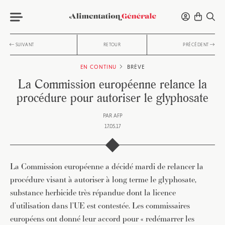
SUIVANT
RETOUR
PRÉCÉDENT
EN CONTINU
BRÈVE
La Commission européenne relance la
procédure pour autoriser le glyphosate
PAR
AFP
17.05.17
La Commission européenne a décidé mardi de relancer la
procédure visant à autoriser à long terme le glyphosate,
substance herbicide très répandue dont la licence
d’utilisation dans l’UE est contestée. Les commissaires
européens ont donné leur accord pour « redémarrer les