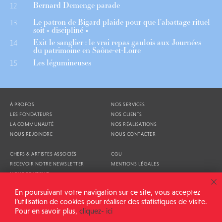
Bernard Demenge parade
12
Le patron de Bigard plaide pour que l’abattage rituel
13
soit « discipliné »
Exit le sanglier : le vrai repas gaulois aux Journées
14
du patrimoine en Saône-et-Loire
Les légumineuses
15
À PROPOS
NOS SERVICES
LES FONDATEURS
NOS CLIENTS
LA COMMUNAUTÉ
NOS RÉALISATIONS
NOUS REJOINDRE
NOUS CONTACTER
CHEFS & ARTISTES ASSOCIÉS
CGU
RECEVOIR NOTRE NEWSLETTER
MENTIONS LÉGALES
NOUS SOUTENIR
AGENDA
En poursuivant votre navigation sur ce site, vous acceptez
l’utilisation de cookies pour réaliser des statistiques de visite.
Pour en savoir plus,
cliquez- ici
ALIMENTATION GÉNÉRALE © 2026
TOUS DROITS RÉSERVÉS