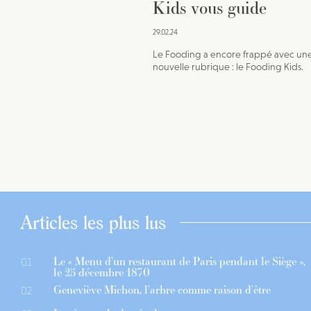
Kids vous guide
29.02.24
Le Fooding a encore frappé avec un
nouvelle rubrique : le Fooding Kids.
Articles les plus lus
Le « Menu d’un restaurant de Paris pendant le Siège »,
01
le 25 décembre 1870
Geneviève Michon, l’arbre comme raison d’être
02