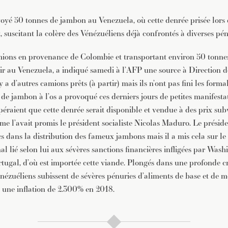
yé 50 tonnes de jambon au Venezuela, où cette denrée prisée lors d
, suscitant la colère des Vénézuéliens déjà confrontés à diverses pé
ions en provenance de Colombie et transportant environ 50 tonne
oir au Venezuela, a indiqué samedi à l’AFP une source à Direction 
 a d’autres camions prêts (à partir) mais ils n’ont pas fini les formali
de jambon à l’os a provoqué ces derniers jours de petites manifesta
péraient que cette denrée serait disponible et vendue à des prix su
mme l’avait promis le président socialiste Nicolas Maduro. Le prési
s dans la distribution des fameux jambons mais il a mis cela sur l
al lié selon lui aux sévères sanctions financières infligées par Wash
tugal, d’où est importée cette viande. Plongés dans une profonde cr
nézuéliens subissent de sévères pénuries d’aliments de base et de m
 une inflation de 2.300% en 2018.