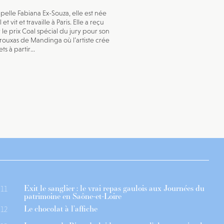
ppelle Fabiana Ex-Souza, elle est née
 et vit et travaille à Paris. Elle a reçu
r le prix Coal spécial du jury pour son
Trouxas de Mandinga où l’artiste crée
ts à partir...
Exit le sanglier : le vrai repas gaulois aux Journées du
11
patrimoine en Saône-et-Loire
Le chocolat à l’affiche
12