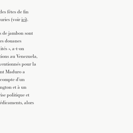
es fêtes de fin
nuries (voir
ici
).
s de jambon sont
des douanes
tés », a-t-on
tions au Venezuela,
bventionnés pour la
dent Maduro a
e compte d’un
ington et à un
ise politique et
édicaments, alors