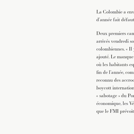
La Colombie a envo
d’année fait défaut
Deux premiers cam
arrivés vendredi s
colombiennes. « Il y
ajouté. Le manque 
où les habitants es
fin de l’année, co
reconnu des accroc
boycott internation
« sabotage » du Por
économique, les Vé
que le FMI prévoit