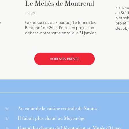
Le Méliès de Montreuil
Elle s’a
au Brésil
25.01.24
hier soi
e
Grand succès du Fipadoc, "La ferme des
projet 
Bertrand" de Gilles Perret en projection-
des obje
débat avant sa sortie en salle le 31 janvier
VOIR NOS BRÈVES
Au cœur de la cuisine centrale de Nantes
06
Il faisait plus chaud au Moyen-âge
07
Quand les champs de blé entraient au Musée d’Orsay
08