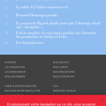
La table 42, l’infini commence ici
11
Bernard Demenge parade
12
Le patron de Bigard plaide pour que l’abattage rituel
13
soit « discipliné »
Exit le sanglier : le vrai repas gaulois aux Journées
14
du patrimoine en Saône-et-Loire
Les légumineuses
15
À PROPOS
NOS SERVICES
LES FONDATEURS
NOS CLIENTS
LA COMMUNAUTÉ
NOS RÉALISATIONS
NOUS REJOINDRE
NOUS CONTACTER
CHEFS & ARTISTES ASSOCIÉS
CGU
RECEVOIR NOTRE NEWSLETTER
MENTIONS LÉGALES
NOUS SOUTENIR
AGENDA
En poursuivant votre navigation sur ce site, vous acceptez