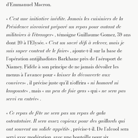
d’Emmanuel Macron.
«
C’est une initiative inédite. Jamais les cuisiniers de la
Présidence n’avaient préparé un repas pour autant de
militaires à l’étranger
« , témoigne Guillaume Gomez, 39 ans
dont 20 à l’Elysée. «
C’est un sacré défi à relever, mais je
suis super content de le faire
« , ajoute-t-il sur la base de
l’opération antijihadistes Barkhane près de l’aéroport de
Niamey. Fidèle à son principe de ne jamais dévoiler les
menus à l’avance pour «
laisser la découverte aux
convives
« , il précise juste qu’il n’offrira «
ni homard ni
langouste
« , mais «
un peu de foie gras
» qui «
ne sera pas
servi en entrée
« .
«
Ce repas de fête ne sera pas un repas de gala
ostentatoire. Il sera assez copieux pour des gaillards qui
ont souvent un solide appétit
« , précise-t-il. De l’alcool sera
servi avec modération, avec une bouteille pour six.