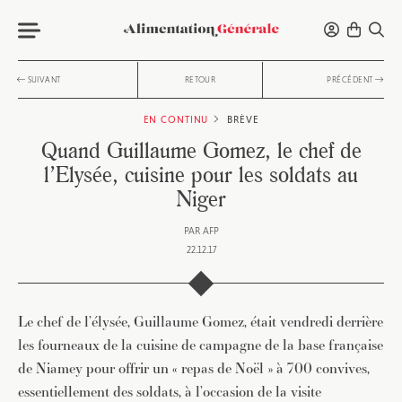
SUIVANT
RETOUR
PRÉCÉDENT
EN CONTINU
BRÈVE
Quand Guillaume Gomez, le chef de
l’Elysée, cuisine pour les soldats au
Niger
PAR
AFP
22.12.17
Le chef de l’élysée, Guillaume Gomez, était vendredi derrière
les fourneaux de la cuisine de campagne de la base française
de Niamey pour offrir un « repas de Noël » à 700 convives,
essentiellement des soldats, à l’occasion de la visite