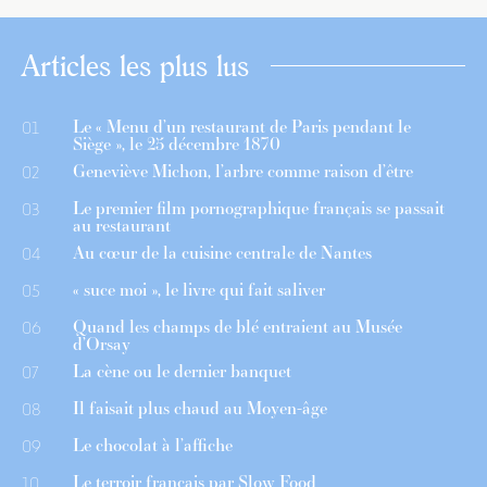
Articles les plus lus
Le « Menu d’un restaurant de Paris pendant le
01
Siège », le 25 décembre 1870
Geneviève Michon, l’arbre comme raison d’être
02
Le premier film pornographique français se passait
03
au restaurant
Au cœur de la cuisine centrale de Nantes
04
« suce moi », le livre qui fait saliver
05
Quand les champs de blé entraient au Musée
06
d’Orsay
La cène ou le dernier banquet
07
Il faisait plus chaud au Moyen-âge
08
Le chocolat à l’affiche
09
Le terroir français par Slow Food
10