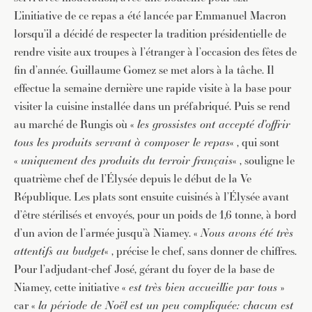
L’initiative de ce repas a été lancée par Emmanuel Macron
lorsqu’il a décidé de respecter la tradition présidentielle de
rendre visite aux troupes à l’étranger à l’occasion des fêtes de
fin d’année. Guillaume Gomez se met alors à la tâche. Il
effectue la semaine dernière une rapide visite à la base pour
visiter la cuisine installée dans un préfabriqué. Puis se rend
au marché de Rungis où «
les grossistes ont accepté d’offrir
tous les produits servant à composer le repas
« , qui sont
«
uniquement des produits du terroir français
« , souligne le
quatrième chef de l’Élysée depuis le début de la Ve
République. Les plats sont ensuite cuisinés à l’Élysée avant
d’être stérilisés et envoyés, pour un poids de 1,6 tonne, à bord
d’un avion de l’armée jusqu’à Niamey. «
Nous avons été très
attentifs au budget
« , précise le chef, sans donner de chiffres.
Pour l’adjudant-chef José, gérant du foyer de la base de
Niamey, cette initiative «
est très bien accueillie par tous
»
car «
la période de Noël est un peu compliquée: chacun est