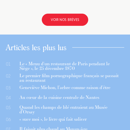
VOIR NOS BRÈVES
Articles les plus lus
Le « Menu d’un restaurant de Paris pendant le
01
Siège », le 25 décembre 1870
Le premier film pornographique français se passait
02
au restaurant
Geneviève Michon, l’arbre comme raison d’être
03
Au cœur de la cuisine centrale de Nantes
04
Quand les champs de blé entraient au Musée
05
d’Orsay
« suce moi », le livre qui fait saliver
06
Il faisait plus chaud au Moyen-âge
07