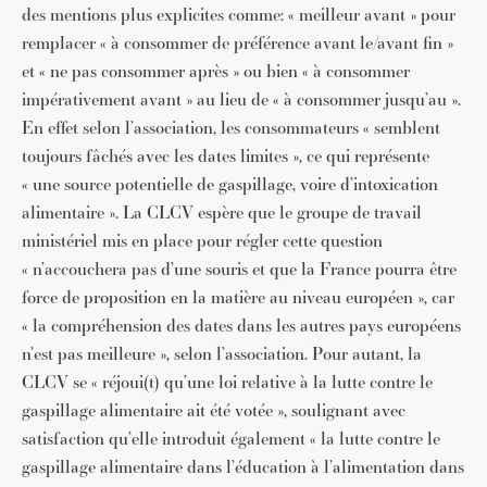
des mentions plus explicites comme: « meilleur avant » pour
remplacer « à consommer de préférence avant le/avant fin »
et « ne pas consommer après » ou bien « à consommer
impérativement avant » au lieu de « à consommer jusqu’au ».
En effet selon l’association, les consommateurs « semblent
toujours fâchés avec les dates limites », ce qui représente
« une source potentielle de gaspillage, voire d’intoxication
alimentaire ». La CLCV espère que le groupe de travail
ministériel mis en place pour régler cette question
« n’accouchera pas d’une souris et que la France pourra être
force de proposition en la matière au niveau européen », car
« la compréhension des dates dans les autres pays européens
n’est pas meilleure », selon l’association. Pour autant, la
CLCV se « réjoui(t) qu’une loi relative à la lutte contre le
gaspillage alimentaire ait été votée », soulignant avec
satisfaction qu’elle introduit également « la lutte contre le
gaspillage alimentaire dans l’éducation à l’alimentation dans