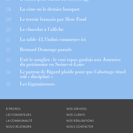
La cène ou le dernier banquet
08
Le terroir français par Slow Food
09
Le chocolat à l’affiche
10
La table 42, l’infini commence ici
11
Bernard Demenge parade
12
Exit le sanglier : le vrai repas gaulois aux Journées
13
du patrimoine en Saône-et-Loire
Le patron de Bigard plaide pour que l’abattage rituel
14
soit « discipliné »
Les légumineuses
15
À PROPOS
NOS SERVICES
LES FONDATEURS
NOS CLIENTS
LA COMMUNAUTÉ
NOS RÉALISATIONS
NOUS REJOINDRE
NOUS CONTACTER