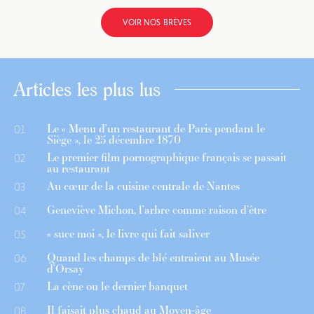
VOIR NOS BRÈVES
Articles les plus lus
Le « Menu d’un restaurant de Paris pendant le
01
Siège », le 25 décembre 1870
Le premier film pornographique français se passait
02
au restaurant
Au cœur de la cuisine centrale de Nantes
03
Geneviève Michon, l’arbre comme raison d’être
04
« suce moi », le livre qui fait saliver
05
Quand les champs de blé entraient au Musée
06
d’Orsay
La cène ou le dernier banquet
07
Il faisait plus chaud au Moyen-âge
08