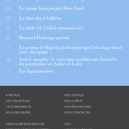
Le terroir français par Slow Food
09
Le chocolat à l’affiche
10
La table 42, l’infini commence ici
11
Bernard Demenge parade
12
Le patron de Bigard plaide pour que l’abattage rituel
13
soit « discipliné »
Exit le sanglier : le vrai repas gaulois aux Journées
14
du patrimoine en Saône-et-Loire
Les légumineuses
15
À PROPOS
NOS SERVICES
LES FONDATEURS
NOS CLIENTS
LA COMMUNAUTÉ
NOS RÉALISATIONS
NOUS REJOINDRE
NOUS CONTACTER
CHEFS & ARTISTES ASSOCIÉS
CGU