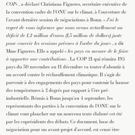
COP
« , a déclaré Christiana Figueres, secrétaire exécutive de
la convention cadre de l’ONU sur le climat, à l’ouverture de
l’avant-dernière session de négociations à Bonn. «
J’ai le
regret de vous informer que nous avons actuellement un
déficit de 1,2 million d’euros (1,3 million de dollars) juste
pour couvrir les sessions prévues à l’ordre du jour
« , a dit
Mme Figueres. Elle a appelé «
les pays en mesure de le faire
à apporter une contribution
« . La COP 21 qui réunira 195
pays du 30 novembre au 11 décembre va tenter d’aboutir à
un accord contre le réchauffement climatique. Il s’agit de
parvenir à des engagements des pays pour contenir la hausse
des températures à 2 degrés par rapport à l’ère pré-
industrielle. Réunis à Bonn jusqu’au 4 septembre, les
représentants des parties à la convention de l’ONU sur le
climat vont plancher sur un nouveau texte élaboré cet été
par les coprésidents des débats. Ce document, base de
négociation pour un avant-projet d’accord, est censé être